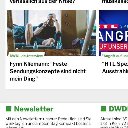
verlässlich aus der Krise?
musikalis
© Netflix / Brian Jakubowski
DWDL.de-Interview
"Angriff auf un
Fynn Kliemann: "Feste
"RTL Spez
Sendungskonzepte sind nicht
Ausstrahl
mein Ding"
Newsletter
DWDL
Mit den Newslettern unserer Redaktion sind Sie
Aktuell sind 39
werktäglich und am Sonntag kompakt bestens
173 in Köln, 72