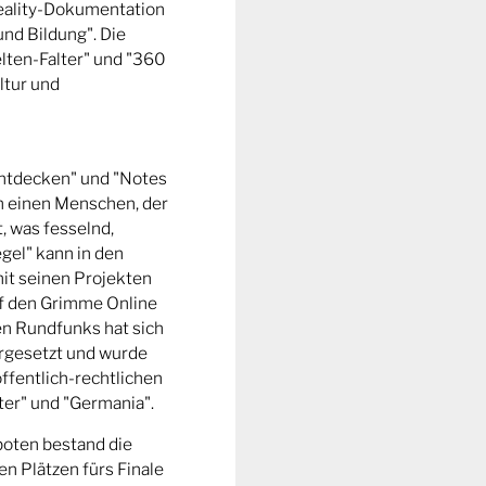
Reality-Dokumentation
und Bildung". Die
ten-Falter" und "360
ltur und
entdecken" und "Notes
m einen Menschen, der
t, was fesselnd,
gel" kann in den
it seinen Projekten
uf den Grimme Online
n Rundfunks hat sich
rgesetzt und wurde
ffentlich-rechtlichen
er" und "Germania".
boten bestand die
n Plätzen fürs Finale