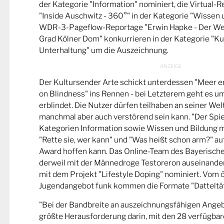
der Kategorie "Information" nominiert, die Virtual-
"Inside Auschwitz - 360°" in der Kategorie "Wissen 
WDR-3-Pageflow-Reportage "Erwin Hapke - Der Wel
Grad Kölner Dom" konkurrieren in der Kategorie "Ku
Unterhaltung" um die Auszeichnung.
Der Kultursender Arte schickt unterdessen "Meer 
on Blindness" ins Rennen - bei Letzterem geht es u
erblindet. Die Nutzer dürfen teilhaben an seiner Wel
manchmal aber auch verstörend sein kann. "Der Spie
Kategorien Information sowie Wissen und Bildung m
"Rette sie, wer kann" und "Was heißt schon arm?" a
Award hoffen kann. Das Online-Team des Bayerische
derweil mit der Männedroge Testoreron auseinande
mit dem Projekt "Lifestyle Doping" nominiert. Vom ö
Jugendangebot funk kommen die Formate "Datteltät
"Bei der Bandbreite an auszeichnungsfähigen Ange
größte Herausforderung darin, mit den 28 verfügbare