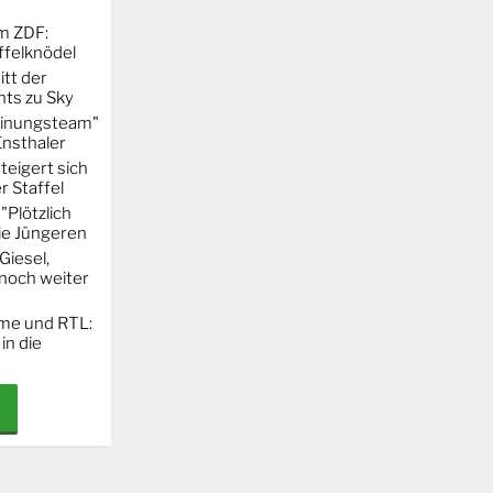
m ZDF:
ffelknödel
itt der
hts zu Sky
Meinungsteam"
Ensthaler
steigert sich
r Staffel
"Plötzlich
ie Jüngeren
Giesel,
noch weiter
ime und RTL:
in die