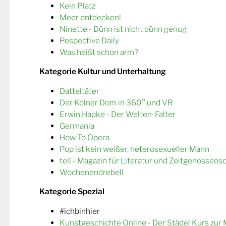
Kein Platz
Meer entdecken!
Ninette - Dünn ist nicht dünn genug
Pespective Daily
Was heißt schon arm?
Kategorie Kultur und Unterhaltung
Datteltäter
Der Kölner Dom in 360° und VR
Erwin Hapke - Der Welten-Falter
Germania
How To Opera
Pop ist kein weißer, heterosexueller Mann
tell - Magazin für Literatur und Zeitgenossens
Wochenendrebell
Kategorie Spezial
#ichbinhier
Kunstgeschichte Online - Der Städel Kurs zur