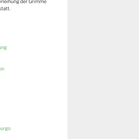
Verleihung der Grimme
tatt.
ung
on
burgo