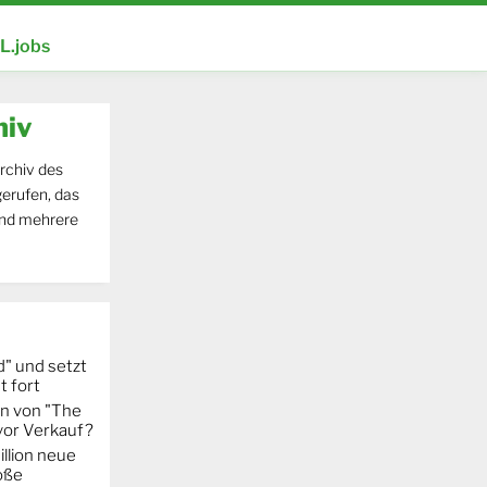
.jobs
hiv
rchiv des
erufen, das
und mehrere
" und setzt
t fort
on von "The
 vor Verkauf?
llion neue
oße