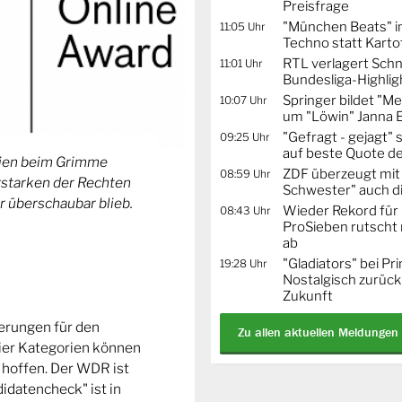
Preisfrage
"München Beats" i
11:05 Uhr
Techno statt Karto
RTL verlagert Schn
11:01 Uhr
Bundesliga-Highlig
Springer bildet "
10:07 Uhr
um "Löwin" Janna 
"Gefragt - gejagt" 
09:25 Uhr
auf beste Quote de
orien beim Grimme
ZDF überzeugt mit 
08:59 Uhr
Erstarken der Rechten
Schwester" auch d
r überschaubar blieb.
Wieder Rekord für 
08:43 Uhr
ProSieben rutscht 
ab
"Gladiators" bei Pr
19:28 Uhr
Nostalgisch zurück 
Zukunft
ierungen für den
Zu allen aktuellen Meldungen
ier Kategorien können
 hoffen. Der WDR ist
idatencheck" ist in