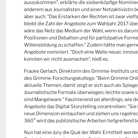
auszukommen", erklärte die siebenköpfige Nominier
anderem aus Journalisten und einer Netzaktivistin be
aber auch: "Das Erstarken der Rechten ist zwar viel
bleibt die Zahl der Angebote zum Wahljahr 2017 übe
wäre das Netz das Medium der Wahl, wenn es darum
Positionen und Debatten und für partizipative Forme
Willensbildung zu schaffen." Zudem hätte man gern
Angebote nominiert. "Doch eine Welle neuer, innova
konnten wir nicht ausmachen", hieß es.
Frauke Gerlach, Direktorin des Grimme-Instituts un
des Grimme-Forschungskollegs: "Beim Grimme Onl
aktuelle Themen, damit zeigt er sich auch als Spiege
Journalistische Formate überwiegen, leichte sowie s
sind Mangelware." Faszinierend sei allerdings, wie d
Angebote das Digital Storytelling vorantreiben: "Sie 
neue Dimension eintauchen und ziehen uns regelrech
360° wird das publizistische Arbeiten tiefgreifend b
Nun hat eine Jury die Qual der Wahl: Ermittelt werde