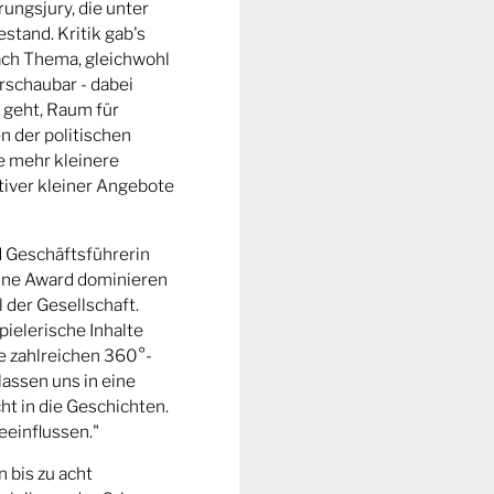
ungsjury, die unter
stand. Kritik gab's
fach Thema, gleichwohl
rschaubar - dabei
 geht, Raum für
n der politischen
e mehr kleinere
tiver kleiner Angebote
d Geschäftsführerin
ine Award dominieren
l der Gesellschaft.
pielerische Inhalte
ie zahlreichen 360°-
lassen uns in eine
t in die Geschichten.
eeinflussen."
n bis zu acht