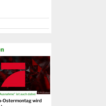
en
© ProSieben
 Ausnahme" ist auch dabei
n-Ostermontag wird