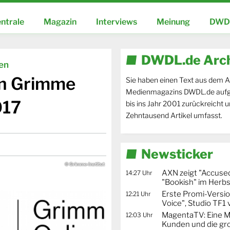
ntrale
Magazin
Interviews
Meinung
DWDL
DWDL.de Arc
ien
en Grimme
Sie haben einen Text aus dem A
Medienmagazins DWDL.de aufg
017
bis ins Jahr 2001 zurückreicht 
Zehntausend Artikel umfasst.
Newsticker
© Grimme-Institut
AXN zeigt "Accused
14:27 Uhr
"Bookish" im Herbs
Erste Promi-Versi
12:21 Uhr
Voice", Studio TF1
MagentaTV: Eine Mi
12:03 Uhr
Kunden und die gr