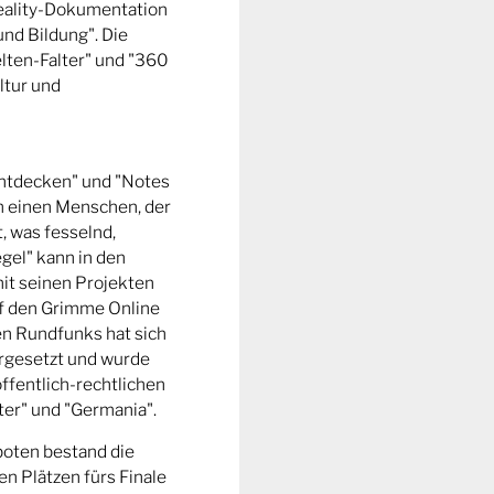
Reality-Dokumentation
und Bildung". Die
ten-Falter" und "360
ltur und
entdecken" und "Notes
m einen Menschen, der
t, was fesselnd,
gel" kann in den
it seinen Projekten
uf den Grimme Online
n Rundfunks hat sich
rgesetzt und wurde
ffentlich-rechtlichen
er" und "Germania".
boten bestand die
n Plätzen fürs Finale