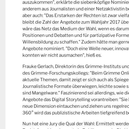
auszukommen", erklärte die siebenköpfige Nominier
anderem aus Journalisten und einer Netzaktivistin be
aber auch: "Das Erstarken der Rechten ist zwar viel
bleibt die Zahl der Angebote zum Wahljahr 2017 übe
wäre das Netz das Medium der Wahl, wenn es darum
Positionen und Debatten und für partizipative Forme
Willensbildung zu schaffen." Zudem hätte man gern
Angebote nominiert. "Doch eine Welle neuer, innova
konnten wir nicht ausmachen", hieß es.
Frauke Gerlach, Direktorin des Grimme-Instituts un
des Grimme-Forschungskollegs: "Beim Grimme Onl
aktuelle Themen, damit zeigt er sich auch als Spiege
Journalistische Formate überwiegen, leichte sowie s
sind Mangelware." Faszinierend sei allerdings, wie d
Angebote das Digital Storytelling vorantreiben: "Sie 
neue Dimension eintauchen und ziehen uns regelrech
360° wird das publizistische Arbeiten tiefgreifend b
Nun hat eine Jury die Qual der Wahl: Ermittelt werde