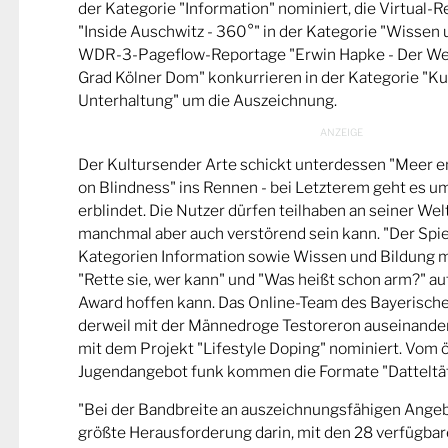
der Kategorie "Information" nominiert, die Virtual-
"Inside Auschwitz - 360°" in der Kategorie "Wissen 
WDR-3-Pageflow-Reportage "Erwin Hapke - Der Wel
Grad Kölner Dom" konkurrieren in der Kategorie "Ku
Unterhaltung" um die Auszeichnung.
Der Kultursender Arte schickt unterdessen "Meer 
on Blindness" ins Rennen - bei Letzterem geht es u
erblindet. Die Nutzer dürfen teilhaben an seiner Wel
manchmal aber auch verstörend sein kann. "Der Spie
Kategorien Information sowie Wissen und Bildung m
"Rette sie, wer kann" und "Was heißt schon arm?" a
Award hoffen kann. Das Online-Team des Bayerische
derweil mit der Männedroge Testoreron auseinande
mit dem Projekt "Lifestyle Doping" nominiert. Vom ö
Jugendangebot funk kommen die Formate "Datteltät
"Bei der Bandbreite an auszeichnungsfähigen Ange
größte Herausforderung darin, mit den 28 verfügbare