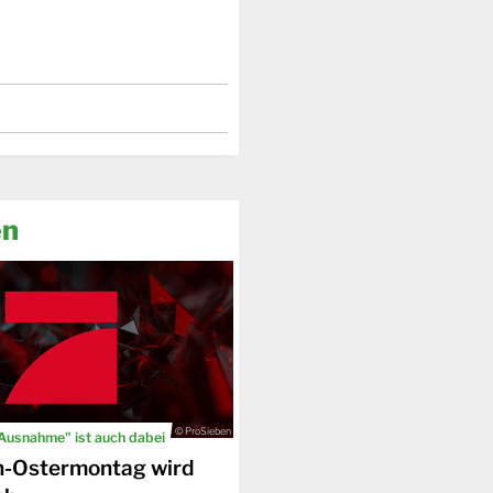
en
© ProSieben
 Ausnahme" ist auch dabei
n-Ostermontag wird