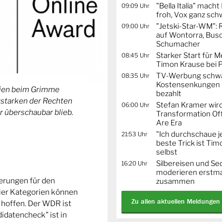
"Bella Italia" mach
09:09 Uhr
froh, Vox ganz sc
"Jetski-Star-WM": 
09:00 Uhr
auf Wontorra, Busc
Schumacher
Starker Start für M
08:45 Uhr
Timon Krause bei 
TV-Werbung schwä
08:35 Uhr
Kostensenkungen 
orien beim Grimme
bezahlt
Erstarken der Rechten
Stefan Kramer wird
06:00 Uhr
r überschaubar blieb.
Transformation Off
Are Era
"Ich durchschaue j
21:53 Uhr
beste Trick ist Ti
selbst
Silbereisen und Se
16:20 Uhr
moderieren erstma
ierungen für den
zusammen
ier Kategorien können
Zu allen aktuellen Meldungen
 hoffen. Der WDR ist
idatencheck" ist in