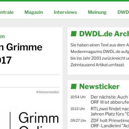
ntrale
Magazin
Interviews
Meinung
DWDL
DWDL.de Arc
ien
en Grimme
Sie haben einen Text aus dem A
Medienmagazins DWDL.de aufg
017
bis ins Jahr 2001 zurückreicht 
Zehntausend Artikel umfasst.
Newsticker
© Grimme-Institut
Der nächste: Auch
10:54 Uhr
ORF III ist abberu
RTLzwei findet nac
10:13 Uhr
Jahren Platz fürs "
ZDF holt Primetime
09:27 Uhr
ORF-Landkrimi "Ac