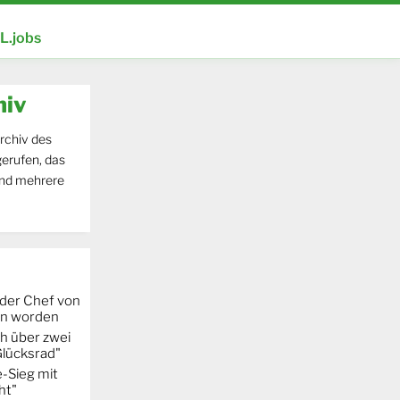
.jobs
hiv
rchiv des
erufen, das
und mehrere
 der Chef von
fen worden
h über zwei
Glücksrad"
-Sieg mit
ht"