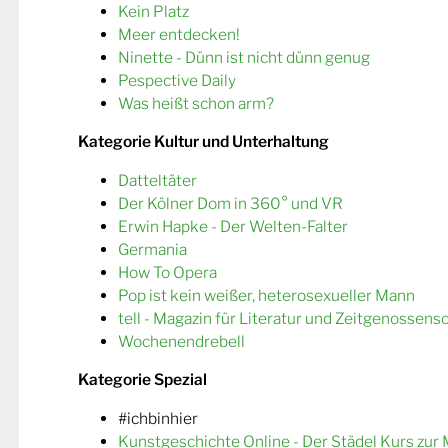
Kein Platz
Meer entdecken!
Ninette - Dünn ist nicht dünn genug
Pespective Daily
Was heißt schon arm?
Kategorie Kultur und Unterhaltung
Datteltäter
Der Kölner Dom in 360° und VR
Erwin Hapke - Der Welten-Falter
Germania
How To Opera
Pop ist kein weißer, heterosexueller Mann
tell - Magazin für Literatur und Zeitgenossens
Wochenendrebell
Kategorie Spezial
#ichbinhier
Kunstgeschichte Online - Der Städel Kurs zur