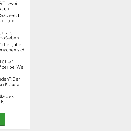
t RTLzwei
hwach
Raab setzt
hi - und
entalist
ProSieben
chelt, aber
machen sich
 Chief
icer bei We
eden": Der
mon Krause
dlaczek
ls