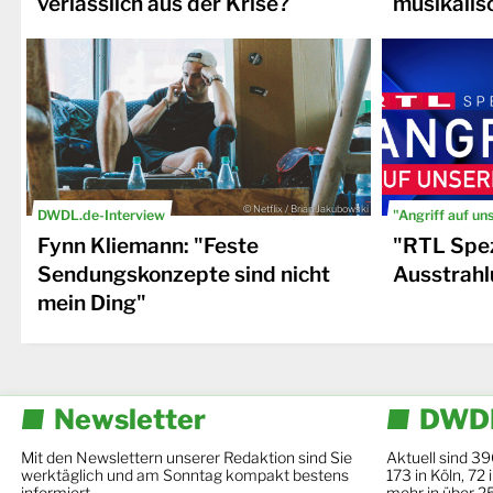
verlässlich aus der Krise?
musikalis
© Netflix / Brian Jakubowski
DWDL.de-Interview
"Angriff auf un
Fynn Kliemann: "Feste
"RTL Spez
Sendungskonzepte sind nicht
Ausstrahl
mein Ding"
Newsletter
DWDL
Mit den Newslettern unserer Redaktion sind Sie
Aktuell sind 39
werktäglich und am Sonntag kompakt bestens
173 in Köln, 72