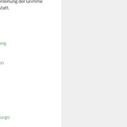
Verleihung der Grimme
tatt.
ung
on
burgo