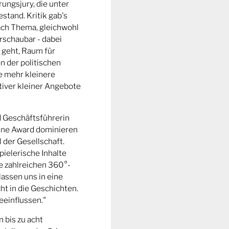
ungsjury, die unter
stand. Kritik gab's
fach Thema, gleichwohl
rschaubar - dabei
 geht, Raum für
n der politischen
e mehr kleinere
tiver kleiner Angebote
d Geschäftsführerin
ine Award dominieren
l der Gesellschaft.
pielerische Inhalte
ie zahlreichen 360°-
lassen uns in eine
t in die Geschichten.
eeinflussen."
n bis zu acht