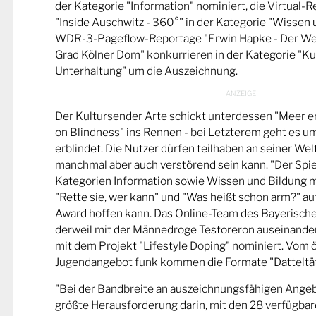
der Kategorie "Information" nominiert, die Virtual-
"Inside Auschwitz - 360°" in der Kategorie "Wissen 
WDR-3-Pageflow-Reportage "Erwin Hapke - Der Wel
Grad Kölner Dom" konkurrieren in der Kategorie "Ku
Unterhaltung" um die Auszeichnung.
Der Kultursender Arte schickt unterdessen "Meer 
on Blindness" ins Rennen - bei Letzterem geht es u
erblindet. Die Nutzer dürfen teilhaben an seiner Wel
manchmal aber auch verstörend sein kann. "Der Spie
Kategorien Information sowie Wissen und Bildung m
"Rette sie, wer kann" und "Was heißt schon arm?" a
Award hoffen kann. Das Online-Team des Bayerische
derweil mit der Männedroge Testoreron auseinande
mit dem Projekt "Lifestyle Doping" nominiert. Vom ö
Jugendangebot funk kommen die Formate "Datteltät
"Bei der Bandbreite an auszeichnungsfähigen Ange
größte Herausforderung darin, mit den 28 verfügbare