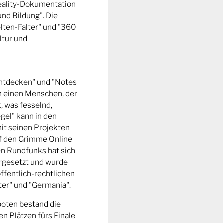
Reality-Dokumentation
und Bildung". Die
ten-Falter" und "360
ltur und
entdecken" und "Notes
m einen Menschen, der
t, was fesselnd,
gel" kann in den
it seinen Projekten
uf den Grimme Online
n Rundfunks hat sich
rgesetzt und wurde
ffentlich-rechtlichen
er" und "Germania".
boten bestand die
n Plätzen fürs Finale