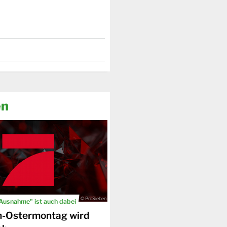
en
© ProSieben
 Ausnahme" ist auch dabei
n-Ostermontag wird