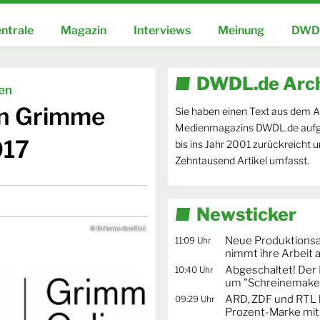
ntrale
Magazin
Interviews
Meinung
DWDL
DWDL.de Arc
ien
en Grimme
Sie haben einen Text aus dem A
Medienmagazins DWDL.de aufg
017
bis ins Jahr 2001 zurückreicht 
Zehntausend Artikel umfasst.
Newsticker
© Grimme-Institut
Neue Produktionsa
11:09 Uhr
nimmt ihre Arbeit 
Abgeschaltet! De
10:40 Uhr
um "Schreinemaker
ARD, ZDF und RTL 
09:29 Uhr
Prozent-Marke mit