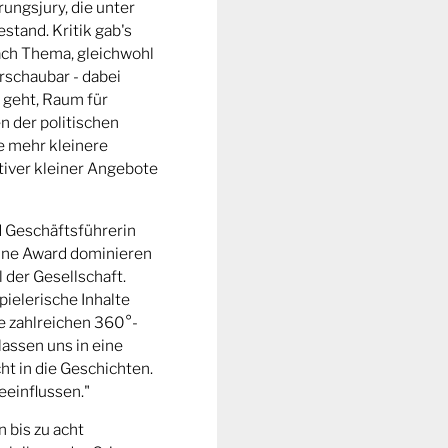
ungsjury, die unter
stand. Kritik gab's
fach Thema, gleichwohl
rschaubar - dabei
 geht, Raum für
n der politischen
e mehr kleinere
tiver kleiner Angebote
d Geschäftsführerin
ine Award dominieren
l der Gesellschaft.
pielerische Inhalte
ie zahlreichen 360°-
lassen uns in eine
t in die Geschichten.
eeinflussen."
n bis zu acht