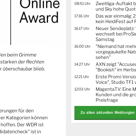
Zweitliga-Auftakt b
08:51 Uhr
und Sky hohe Quo
Das war einmalig: 2
17:16 Uhr
kein HeidiFest auf
Neuer Sendeplatz: 
16:17 Uhr
wechselt bei ProSi
Samstag
"Niemand hat mehr
16:00 Uhr
vorgegaukelte Natü
orien beim Grimme
sehen"
Erstarken der Rechten
AXN zeigt "Accused
14:27 Uhr
r überschaubar blieb.
"Bookish" im Herbs
Erste Promi-Versi
12:21 Uhr
Voice", Studio TF1
MagentaTV: Eine Mi
12:03 Uhr
Kunden und die gr
Preisfrage
ierungen für den
Zu allen aktuellen Meldungen
ier Kategorien können
 hoffen. Der WDR ist
idatencheck" ist in