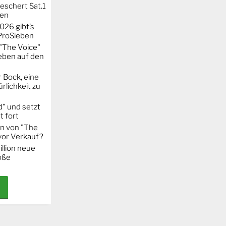
eschert Sat.1
ten
026 gibt’s
 ProSieben
"The Voice"
eben auf den
 Bock, eine
rlichkeit zu
" und setzt
t fort
on von "The
 vor Verkauf?
llion neue
oße