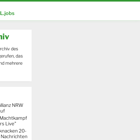
.jobs
hiv
rchiv des
erufen, das
und mehrere
llianz NRW
auf
r Machtkampf
s Live"
knacken 20-
 Nachrichten