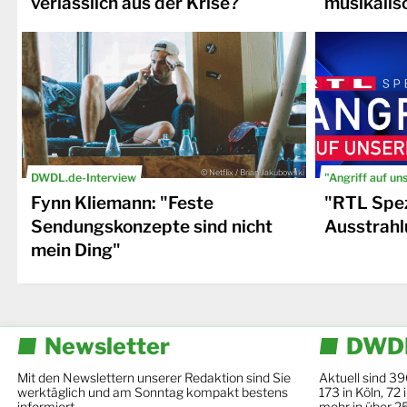
verlässlich aus der Krise?
musikalis
© Netflix / Brian Jakubowski
DWDL.de-Interview
"Angriff auf un
Fynn Kliemann: "Feste
"RTL Spez
Sendungskonzepte sind nicht
Ausstrahl
mein Ding"
Newsletter
DWDL
Mit den Newslettern unserer Redaktion sind Sie
Aktuell sind 39
werktäglich und am Sonntag kompakt bestens
173 in Köln, 72