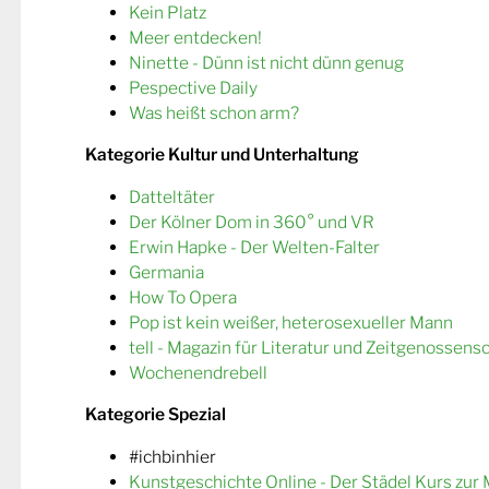
Kein Platz
Meer entdecken!
Ninette - Dünn ist nicht dünn genug
Pespective Daily
Was heißt schon arm?
Kategorie Kultur und Unterhaltung
Datteltäter
Der Kölner Dom in 360° und VR
Erwin Hapke - Der Welten-Falter
Germania
How To Opera
Pop ist kein weißer, heterosexueller Mann
tell - Magazin für Literatur und Zeitgenossens
Wochenendrebell
Kategorie Spezial
#ichbinhier
Kunstgeschichte Online - Der Städel Kurs zur