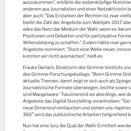
auszukommen", erklärte die siebenköpfige Nominier
anderem aus Journalisten und einer Netzaktivistin be
aber auch: "Das Erstarken der Rechten ist zwar viel
bleibt die Zahl der Angebote zum Wahljahr 2017 übe
wäre das Netz das Medium der Wahl, wenn es darum
Positionen und Debatten und für partizipative Forme
Willensbildung zu schaffen." Zudem hätte man gern
Angebote nominiert. "Doch eine Welle neuer, innova
konnten wir nicht ausmachen", hieß es.
Frauke Gerlach, Direktorin des Grimme-Instituts un
des Grimme-Forschungskollegs: "Beim Grimme Onl
aktuelle Themen, damit zeigt er sich auch als Spiege
Journalistische Formate überwiegen, leichte sowie s
sind Mangelware." Faszinierend sei allerdings, wie d
Angebote das Digital Storytelling vorantreiben: "Sie 
neue Dimension eintauchen und ziehen uns regelrech
360° wird das publizistische Arbeiten tiefgreifend b
Nun hat eine Jury die Qual der Wahl: Ermittelt werde