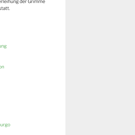
Verleihung der Grimme
tatt.
ung
on
burgo