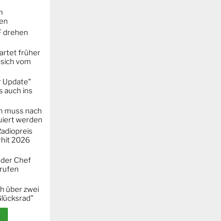
n
ken
F drehen
artet früher
 sich vom
r Update"
 auch ins
m muss nach
iert werden
adiopreis
hit 2026
 der Chef
erufen
h über zwei
Glücksrad"