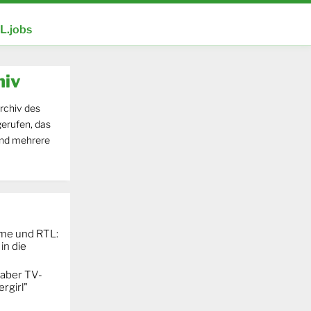
.jobs
hiv
rchiv des
erufen, das
und mehrere
ime und RTL:
in die
 aber TV-
rgirl"