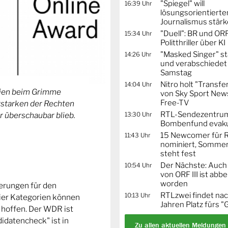
"Spiegel" will
16:39 Uhr
lösungsorientierte
Journalismus stär
"Duell": BR und OR
15:34 Uhr
Politthriller über KI
"Masked Singer" st
14:26 Uhr
und verabschiedet
Samstag
Nitro holt "Transfe
14:04 Uhr
orien beim Grimme
von Sky Sport News
Free-TV
Erstarken der Rechten
RTL-Sendezentru
13:30 Uhr
r überschaubar blieb.
Bombenfund evaku
15 Newcomer für R
11:43 Uhr
nominiert, Sommer
steht fest
Der Nächste: Auch
10:54 Uhr
von ORF III ist abb
worden
ierungen für den
RTLzwei findet nac
10:13 Uhr
ier Kategorien können
Jahren Platz fürs "
 hoffen. Der WDR ist
idatencheck" ist in
Zu allen aktuellen Meldungen