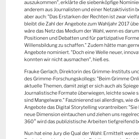
auszukommen", erklärte die siebenköpfige Nominier
anderem aus Journalisten und einer Netzaktivistin be
aber auch: "Das Erstarken der Rechten ist zwar viel
bleibt die Zahl der Angebote zum Wahljahr 2017 übe
wäre das Netz das Medium der Wahl, wenn es darum
Positionen und Debatten und für partizipative Forme
Willensbildung zu schaffen." Zudem hätte man gern
Angebote nominiert. "Doch eine Welle neuer, innova
konnten wir nicht ausmachen", hieß es.
Frauke Gerlach, Direktorin des Grimme-Instituts un
des Grimme-Forschungskollegs: "Beim Grimme Onl
aktuelle Themen, damit zeigt er sich auch als Spiege
Journalistische Formate überwiegen, leichte sowie s
sind Mangelware." Faszinierend sei allerdings, wie d
Angebote das Digital Storytelling vorantreiben: "Sie 
neue Dimension eintauchen und ziehen uns regelrech
360° wird das publizistische Arbeiten tiefgreifend b
Nun hat eine Jury die Qual der Wahl: Ermittelt werde