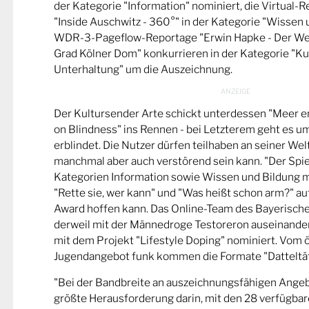
der Kategorie "Information" nominiert, die Virtual-
"Inside Auschwitz - 360°" in der Kategorie "Wissen 
WDR-3-Pageflow-Reportage "Erwin Hapke - Der Wel
Grad Kölner Dom" konkurrieren in der Kategorie "Ku
Unterhaltung" um die Auszeichnung.
Der Kultursender Arte schickt unterdessen "Meer 
on Blindness" ins Rennen - bei Letzterem geht es u
erblindet. Die Nutzer dürfen teilhaben an seiner Wel
manchmal aber auch verstörend sein kann. "Der Spie
Kategorien Information sowie Wissen und Bildung m
"Rette sie, wer kann" und "Was heißt schon arm?" a
Award hoffen kann. Das Online-Team des Bayerische
derweil mit der Männedroge Testoreron auseinande
mit dem Projekt "Lifestyle Doping" nominiert. Vom ö
Jugendangebot funk kommen die Formate "Datteltät
"Bei der Bandbreite an auszeichnungsfähigen Ange
größte Herausforderung darin, mit den 28 verfügbare