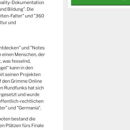
Reality-Dokumentation
und Bildung". Die
ten-Falter" und "360
ltur und
entdecken" und "Notes
m einen Menschen, der
t, was fesselnd,
gel" kann in den
it seinen Projekten
uf den Grimme Online
n Rundfunks hat sich
rgesetzt und wurde
ffentlich-rechtlichen
er" und "Germania".
boten bestand die
n Plätzen fürs Finale