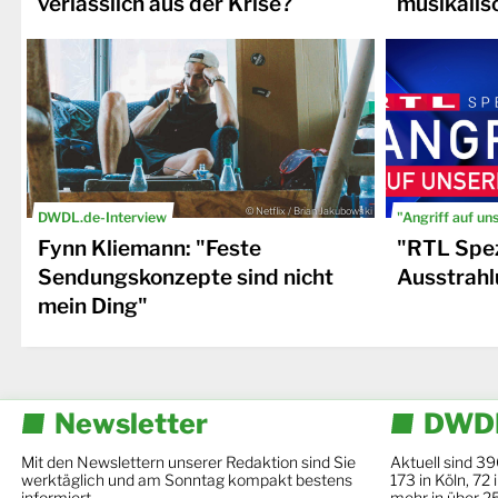
verlässlich aus der Krise?
musikalis
© Netflix / Brian Jakubowski
DWDL.de-Interview
"Angriff auf un
Fynn Kliemann: "Feste
"RTL Spez
Sendungskonzepte sind nicht
Ausstrahl
mein Ding"
Newsletter
DWDL
Mit den Newslettern unserer Redaktion sind Sie
Aktuell sind 39
werktäglich und am Sonntag kompakt bestens
173 in Köln, 72