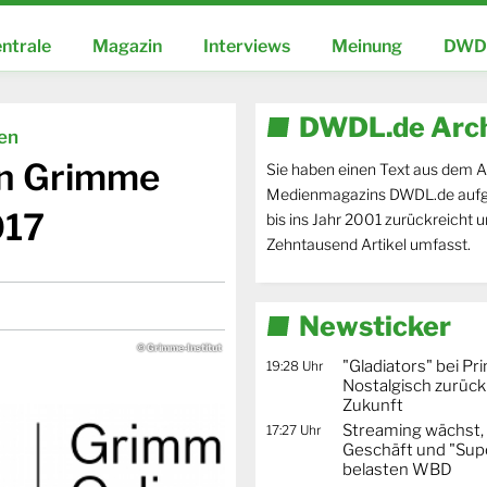
ntrale
Magazin
Interviews
Meinung
DWDL
DWDL.de Arc
ien
en Grimme
Sie haben einen Text aus dem A
Medienmagazins DWDL.de aufg
017
bis ins Jahr 2001 zurückreicht 
Zehntausend Artikel umfasst.
Newsticker
© Grimme-Institut
"Gladiators" bei Pr
19:28 Uhr
Nostalgisch zurück 
Zukunft
Streaming wächst,
17:27 Uhr
Geschäft und "Supe
belasten WBD