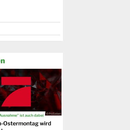
en
© ProSieben
 Ausnahme" ist auch dabei
n-Ostermontag wird