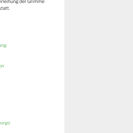
Verleihung der Grimme
tatt.
ung
on
burgo