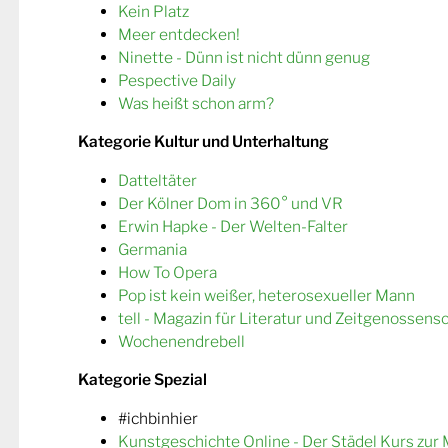
Kein Platz
Meer entdecken!
Ninette - Dünn ist nicht dünn genug
Pespective Daily
Was heißt schon arm?
Kategorie Kultur und Unterhaltung
Datteltäter
Der Kölner Dom in 360° und VR
Erwin Hapke - Der Welten-Falter
Germania
How To Opera
Pop ist kein weißer, heterosexueller Mann
tell - Magazin für Literatur und Zeitgenossens
Wochenendrebell
Kategorie Spezial
#ichbinhier
Kunstgeschichte Online - Der Städel Kurs zur