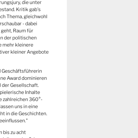
ungsjury, die unter
stand. Kritik gab's
fach Thema, gleichwohl
rschaubar - dabei
 geht, Raum für
n der politischen
e mehr kleinere
tiver kleiner Angebote
d Geschäftsführerin
ine Award dominieren
l der Gesellschaft.
pielerische Inhalte
ie zahlreichen 360°-
lassen uns in eine
t in die Geschichten.
eeinflussen."
n bis zu acht