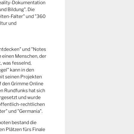
Reality-Dokumentation
und Bildung". Die
ten-Falter" und "360
ltur und
entdecken" und "Notes
m einen Menschen, der
t, was fesselnd,
gel" kann in den
it seinen Projekten
uf den Grimme Online
n Rundfunks hat sich
rgesetzt und wurde
ffentlich-rechtlichen
er" und "Germania".
boten bestand die
n Plätzen fürs Finale