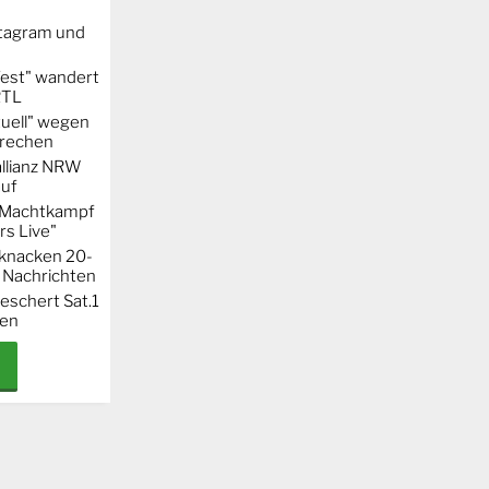
stagram und
Fest" wandert
RTL
uell" wegen
rechen
llianz NRW
auf
r Machtkampf
s Live"
knacken 20-
 Nachrichten
eschert Sat.1
ten