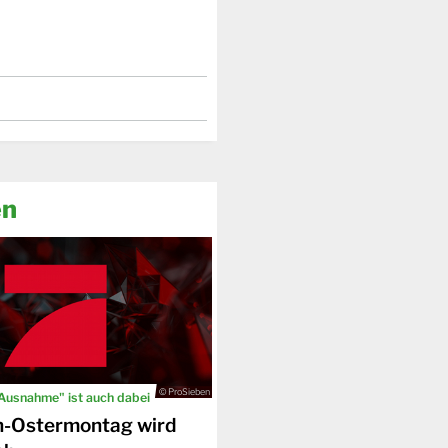
en
© ProSieben
 Ausnahme" ist auch dabei
n-Ostermontag wird