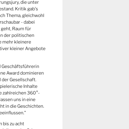
ungsjury, die unter
stand. Kritik gab's
fach Thema, gleichwohl
rschaubar - dabei
 geht, Raum für
n der politischen
e mehr kleinere
tiver kleiner Angebote
d Geschäftsführerin
ine Award dominieren
l der Gesellschaft.
pielerische Inhalte
ie zahlreichen 360°-
lassen uns in eine
t in die Geschichten.
eeinflussen."
n bis zu acht