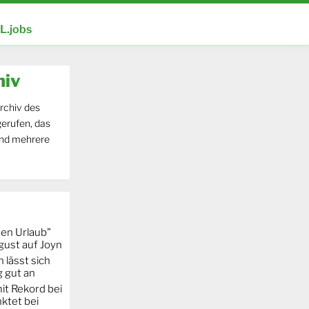
.jobs
hiv
rchiv des
erufen, das
und mehrere
hen Urlaub"
gust auf Joyn
 lässt sich
g gut an
it Rekord bei
ktet bei