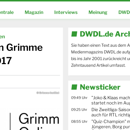
ntrale
Magazin
Interviews
Meinung
DWDL
DWDL.de Arc
ien
en Grimme
Sie haben einen Text aus dem A
Medienmagazins DWDL.de aufg
017
bis ins Jahr 2001 zurückreicht 
Zehntausend Artikel umfasst.
Newsticker
© Grimme-Institut
"Joko & Klaas mac
09:49 Uhr
startet noch im Au
Die Zweitliga-Saison
09:25 Uhr
auch für RTL richti
"Quiz-Champion" m
08:55 Uhr
Jüngeren, Borg pun