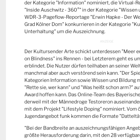
der Kategorie "Information" nominiert, die Virtual-
"Inside Auschwitz - 360°" in der Kategorie "Wissen 
WDR-3-Pageflow-Reportage "Erwin Hapke - Der Wel
Grad Kölner Dom" konkurrieren in der Kategorie "Ku
Unterhaltung" um die Auszeichnung.
Der Kultursender Arte schickt unterdessen "Meer 
on Blindness" ins Rennen - bei Letzterem geht es u
erblindet. Die Nutzer dürfen teilhaben an seiner Wel
manchmal aber auch verstörend sein kann. "Der Spie
Kategorien Information sowie Wissen und Bildung m
"Rette sie, wer kann" und "Was heißt schon arm?" a
Award hoffen kann. Das Online-Team des Bayerische
derweil mit der Männedroge Testoreron auseinande
mit dem Projekt "Lifestyle Doping" nominiert. Vom ö
Jugendangebot funk kommen die Formate "Datteltät
"Bei der Bandbreite an auszeichnungsfähigen Ange
größte Herausforderung darin, mit den 28 verfügbare