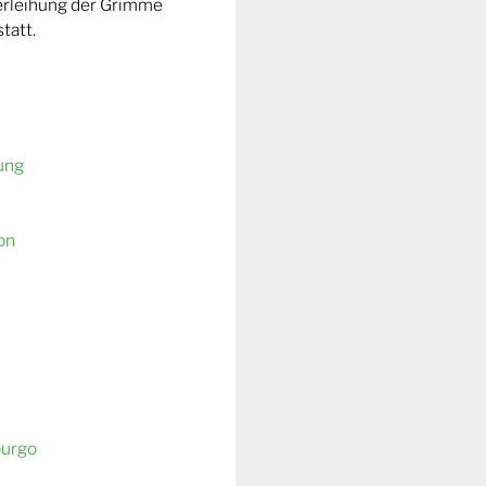
Verleihung der Grimme
tatt.
ung
on
burgo