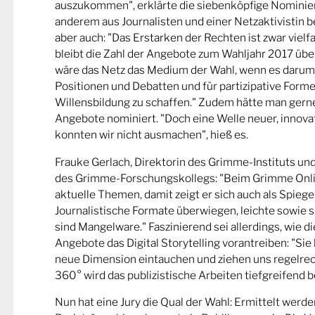
auszukommen", erklärte die siebenköpfige Nominier
anderem aus Journalisten und einer Netzaktivistin be
aber auch: "Das Erstarken der Rechten ist zwar viel
bleibt die Zahl der Angebote zum Wahljahr 2017 übe
wäre das Netz das Medium der Wahl, wenn es darum
Positionen und Debatten und für partizipative Forme
Willensbildung zu schaffen." Zudem hätte man gern
Angebote nominiert. "Doch eine Welle neuer, innova
konnten wir nicht ausmachen", hieß es.
Frauke Gerlach, Direktorin des Grimme-Instituts un
des Grimme-Forschungskollegs: "Beim Grimme Onl
aktuelle Themen, damit zeigt er sich auch als Spiege
Journalistische Formate überwiegen, leichte sowie s
sind Mangelware." Faszinierend sei allerdings, wie d
Angebote das Digital Storytelling vorantreiben: "Sie 
neue Dimension eintauchen und ziehen uns regelrech
360° wird das publizistische Arbeiten tiefgreifend b
Nun hat eine Jury die Qual der Wahl: Ermittelt werde