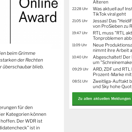
Älteren
Was aktuell auf In
22:28 Uhr
TikTok viral geht
Jessas! Das "Heidi
21:05 Uhr
von ProSieben zu 
RTL muss "RTL akt
19:47 Uhr
Tonproblemen abb
Neue Produktionsa
11:09 Uhr
nimmt ihre Arbeit 
orien beim Grimme
Abgeschaltet! De
10:40 Uhr
Erstarken der Rechten
um "Schreinemaker
r überschaubar blieb.
ARD, ZDF und RTL 
09:29 Uhr
Prozent-Marke mit
Zweitliga-Auftakt b
08:51 Uhr
und Sky hohe Quo
Zu allen aktuellen Meldungen
ierungen für den
ier Kategorien können
 hoffen. Der WDR ist
idatencheck" ist in