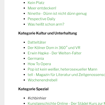
Kein Platz
Meer entdecken!
Ninette - Dünn ist nicht dünn genug
Pespective Daily
Was heißt schon arm?
Kategorie Kultur und Unterhaltung
Datteltäter
Der Kölner Dom in 360° und VR
Erwin Hapke - Der Welten-Falter
Germania
How To Opera
Pop ist kein weißer, heterosexueller Mann
tell - Magazin für Literatur und Zeitgenossens
Wochenendrebell
Kategorie Spezial
#ichbinhier
Kunstgeschichte Online - Der Städel Kurs zur