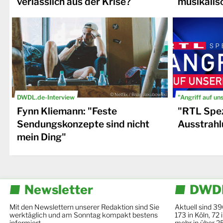
verlässlich aus der Krise?
musikalis
© Netflix / Brian Jakubowski
DWDL.de-Interview
"Angriff auf un
Fynn Kliemann: "Feste
"RTL Spez
Sendungskonzepte sind nicht
Ausstrahl
mein Ding"
Newsletter
DWDL
Mit den Newslettern unserer Redaktion sind Sie
Aktuell sind 39
werktäglich und am Sonntag kompakt bestens
173 in Köln, 72