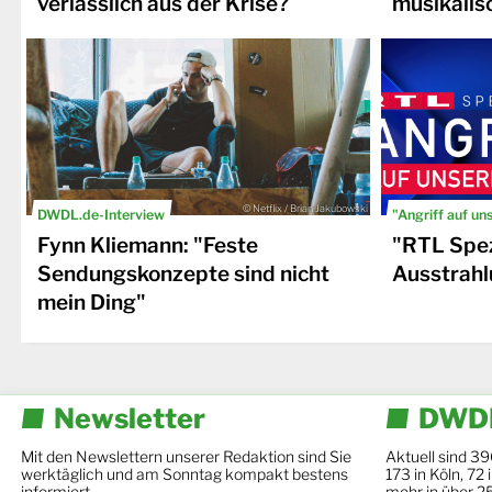
verlässlich aus der Krise?
musikalis
© Netflix / Brian Jakubowski
DWDL.de-Interview
"Angriff auf un
Fynn Kliemann: "Feste
"RTL Spez
Sendungskonzepte sind nicht
Ausstrahl
mein Ding"
Newsletter
DWDL
Mit den Newslettern unserer Redaktion sind Sie
Aktuell sind 39
werktäglich und am Sonntag kompakt bestens
173 in Köln, 72