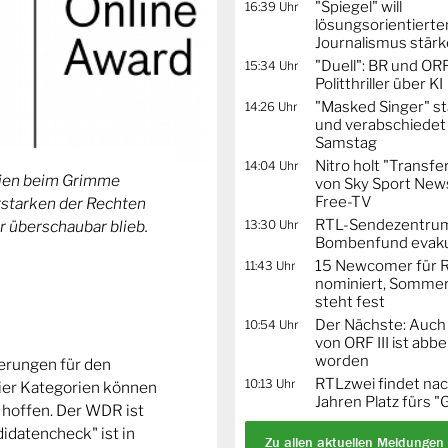
"Spiegel" will
16:39 Uhr
lösungsorientierte
Journalismus stär
"Duell": BR und OR
15:34 Uhr
Politthriller über KI
"Masked Singer" st
14:26 Uhr
und verabschiedet
Samstag
Nitro holt "Transfe
14:04 Uhr
orien beim Grimme
von Sky Sport News
Free-TV
Erstarken der Rechten
RTL-Sendezentru
13:30 Uhr
r überschaubar blieb.
Bombenfund evaku
15 Newcomer für R
11:43 Uhr
nominiert, Sommer
steht fest
Der Nächste: Auch
10:54 Uhr
von ORF III ist abb
worden
ierungen für den
RTLzwei findet nac
10:13 Uhr
ier Kategorien können
Jahren Platz fürs "
 hoffen. Der WDR ist
idatencheck" ist in
Zu allen aktuellen Meldungen