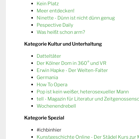
Kein Platz
Meer entdecken!
Ninette - Dünn ist nicht dünn genug
Pespective Daily
Was heißt schon arm?
Kategorie Kultur und Unterhaltung
Datteltäter
Der Kölner Dom in 360° und VR
Erwin Hapke - Der Welten-Falter
Germania
How To Opera
Pop ist kein weißer, heterosexueller Mann
tell - Magazin für Literatur und Zeitgenossens
Wochenendrebell
Kategorie Spezial
#ichbinhier
Kunstgeschichte Online - Der Städel Kurs zur