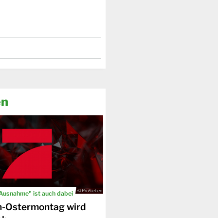
en
© ProSieben
 Ausnahme" ist auch dabei
n-Ostermontag wird