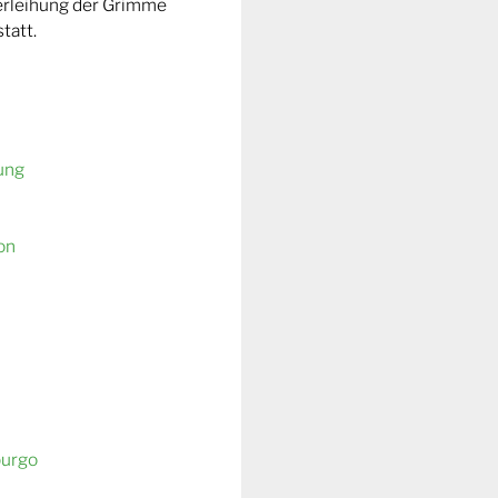
Verleihung der Grimme
tatt.
ung
on
burgo