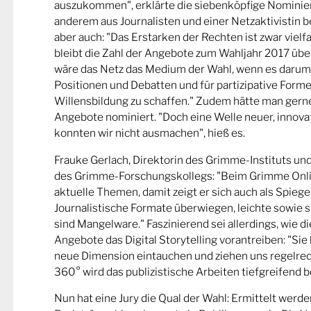
auszukommen", erklärte die siebenköpfige Nominier
anderem aus Journalisten und einer Netzaktivistin be
aber auch: "Das Erstarken der Rechten ist zwar viel
bleibt die Zahl der Angebote zum Wahljahr 2017 übe
wäre das Netz das Medium der Wahl, wenn es darum
Positionen und Debatten und für partizipative Forme
Willensbildung zu schaffen." Zudem hätte man gern
Angebote nominiert. "Doch eine Welle neuer, innova
konnten wir nicht ausmachen", hieß es.
Frauke Gerlach, Direktorin des Grimme-Instituts un
des Grimme-Forschungskollegs: "Beim Grimme Onl
aktuelle Themen, damit zeigt er sich auch als Spiege
Journalistische Formate überwiegen, leichte sowie s
sind Mangelware." Faszinierend sei allerdings, wie d
Angebote das Digital Storytelling vorantreiben: "Sie 
neue Dimension eintauchen und ziehen uns regelrech
360° wird das publizistische Arbeiten tiefgreifend b
Nun hat eine Jury die Qual der Wahl: Ermittelt werde