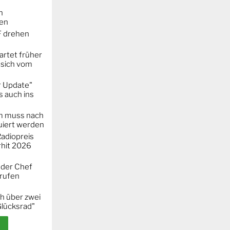
n
ken
F drehen
artet früher
 sich vom
r Update"
 auch ins
m muss nach
iert werden
adiopreis
hit 2026
 der Chef
erufen
h über zwei
Glücksrad"