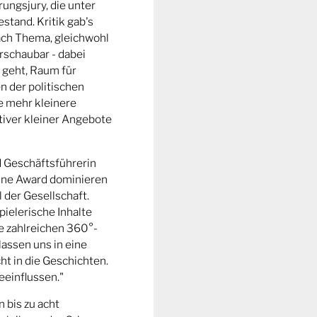
ungsjury, die unter
stand. Kritik gab's
fach Thema, gleichwohl
rschaubar - dabei
 geht, Raum für
n der politischen
e mehr kleinere
tiver kleiner Angebote
d Geschäftsführerin
ine Award dominieren
l der Gesellschaft.
pielerische Inhalte
ie zahlreichen 360°-
lassen uns in eine
t in die Geschichten.
eeinflussen."
n bis zu acht