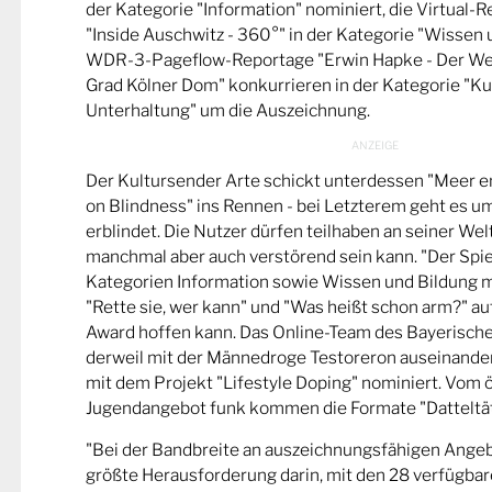
der Kategorie "Information" nominiert, die Virtual-
"Inside Auschwitz - 360°" in der Kategorie "Wissen 
WDR-3-Pageflow-Reportage "Erwin Hapke - Der Wel
Grad Kölner Dom" konkurrieren in der Kategorie "Ku
Unterhaltung" um die Auszeichnung.
Der Kultursender Arte schickt unterdessen "Meer 
on Blindness" ins Rennen - bei Letzterem geht es u
erblindet. Die Nutzer dürfen teilhaben an seiner Wel
manchmal aber auch verstörend sein kann. "Der Spie
Kategorien Information sowie Wissen und Bildung m
"Rette sie, wer kann" und "Was heißt schon arm?" a
Award hoffen kann. Das Online-Team des Bayerische
derweil mit der Männedroge Testoreron auseinande
mit dem Projekt "Lifestyle Doping" nominiert. Vom ö
Jugendangebot funk kommen die Formate "Datteltät
"Bei der Bandbreite an auszeichnungsfähigen Ange
größte Herausforderung darin, mit den 28 verfügbare