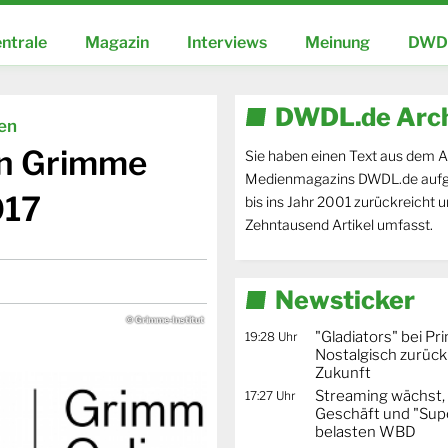
ntrale
Magazin
Interviews
Meinung
DWDL
DWDL.de Arc
ien
en Grimme
Sie haben einen Text aus dem A
Medienmagazins DWDL.de aufg
017
bis ins Jahr 2001 zurückreicht 
Zehntausend Artikel umfasst.
Newsticker
© Grimme-Institut
"Gladiators" bei Pr
19:28 Uhr
Nostalgisch zurück 
Zukunft
Streaming wächst,
17:27 Uhr
Geschäft und "Supe
belasten WBD