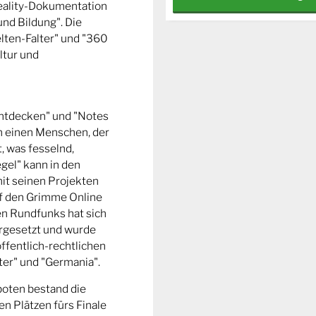
Reality-Dokumentation
und Bildung". Die
ten-Falter" und "360
ltur und
entdecken" und "Notes
m einen Menschen, der
t, was fesselnd,
gel" kann in den
it seinen Projekten
uf den Grimme Online
n Rundfunks hat sich
rgesetzt und wurde
ffentlich-rechtlichen
er" und "Germania".
boten bestand die
n Plätzen fürs Finale