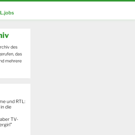
.jobs
hiv
rchiv des
erufen, das
und mehrere
ime und RTL:
in die
 aber TV-
rgirl"