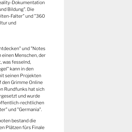
Reality-Dokumentation
und Bildung". Die
ten-Falter" und "360
ltur und
entdecken" und "Notes
m einen Menschen, der
t, was fesselnd,
gel" kann in den
it seinen Projekten
uf den Grimme Online
n Rundfunks hat sich
rgesetzt und wurde
ffentlich-rechtlichen
er" und "Germania".
boten bestand die
n Plätzen fürs Finale