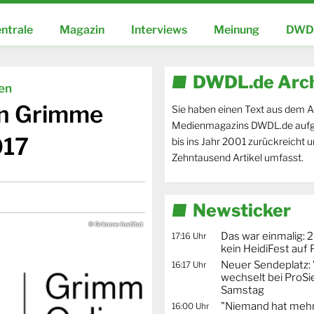
ntrale
Magazin
Interviews
Meinung
DWDL
DWDL.de Arc
ien
en Grimme
Sie haben einen Text aus dem A
Medienmagazins DWDL.de aufg
017
bis ins Jahr 2001 zurückreicht 
Zehntausend Artikel umfasst.
Newsticker
© Grimme-Institut
Das war einmalig: 2
17:16 Uhr
kein HeidiFest auf
Neuer Sendeplatz: 
16:17 Uhr
wechselt bei ProSi
Samstag
"Niemand hat mehr
16:00 Uhr