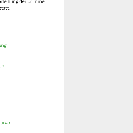
Verleihung der Grimme
tatt.
ung
on
burgo