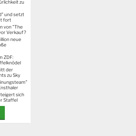
rlichkeit zu
" und setzt
t fort
on von "The
 vor Verkauf?
llion neue
oße
m ZDF:
ffelknödel
itt der
hts zu Sky
Meinungsteam"
Ensthaler
steigert sich
r Staffel