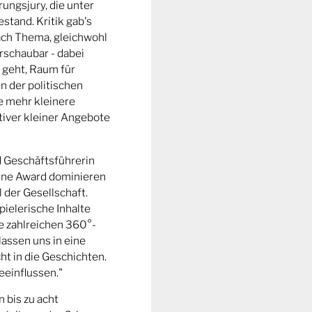
ungsjury, die unter
stand. Kritik gab's
fach Thema, gleichwohl
rschaubar - dabei
 geht, Raum für
n der politischen
e mehr kleinere
tiver kleiner Angebote
d Geschäftsführerin
ine Award dominieren
l der Gesellschaft.
pielerische Inhalte
ie zahlreichen 360°-
lassen uns in eine
t in die Geschichten.
eeinflussen."
n bis zu acht