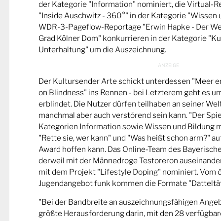
der Kategorie "Information" nominiert, die Virtual-
"Inside Auschwitz - 360°" in der Kategorie "Wissen 
WDR-3-Pageflow-Reportage "Erwin Hapke - Der Wel
Grad Kölner Dom" konkurrieren in der Kategorie "Ku
Unterhaltung" um die Auszeichnung.
Der Kultursender Arte schickt unterdessen "Meer 
on Blindness" ins Rennen - bei Letzterem geht es u
erblindet. Die Nutzer dürfen teilhaben an seiner Wel
manchmal aber auch verstörend sein kann. "Der Spie
Kategorien Information sowie Wissen und Bildung m
"Rette sie, wer kann" und "Was heißt schon arm?" a
Award hoffen kann. Das Online-Team des Bayerische
derweil mit der Männedroge Testoreron auseinande
mit dem Projekt "Lifestyle Doping" nominiert. Vom ö
Jugendangebot funk kommen die Formate "Datteltät
"Bei der Bandbreite an auszeichnungsfähigen Ange
größte Herausforderung darin, mit den 28 verfügbare