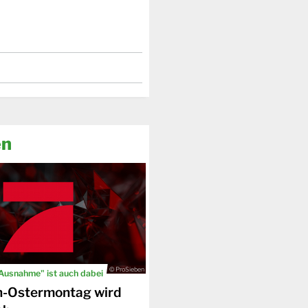
en
© ProSieben
 Ausnahme" ist auch dabei
n-Ostermontag wird