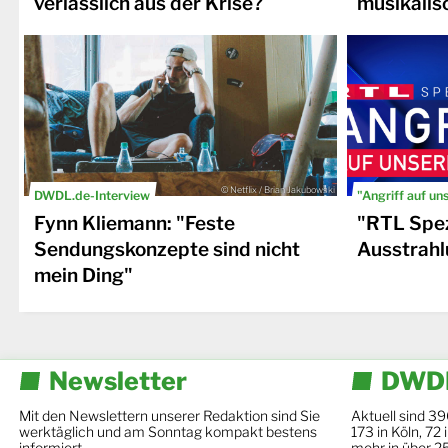
verlässlich aus der Krise?
musikalis
© Netflix / Brian Jakubowski
DWDL.de-Interview
"Angriff auf un
Fynn Kliemann: "Feste
"RTL Spez
Sendungskonzepte sind nicht
Ausstrahl
mein Ding"
Newsletter
DWDL
Mit den Newslettern unserer Redaktion sind Sie
Aktuell sind 39
werktäglich und am Sonntag kompakt bestens
173 in Köln, 72