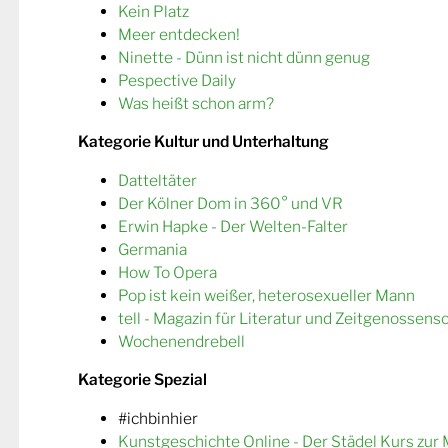
Kein Platz
Meer entdecken!
Ninette - Dünn ist nicht dünn genug
Pespective Daily
Was heißt schon arm?
Kategorie Kultur und Unterhaltung
Datteltäter
Der Kölner Dom in 360° und VR
Erwin Hapke - Der Welten-Falter
Germania
How To Opera
Pop ist kein weißer, heterosexueller Mann
tell - Magazin für Literatur und Zeitgenossens
Wochenendrebell
Kategorie Spezial
#ichbinhier
Kunstgeschichte Online - Der Städel Kurs zur