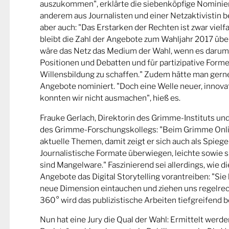
auszukommen", erklärte die siebenköpfige Nominier
anderem aus Journalisten und einer Netzaktivistin be
aber auch: "Das Erstarken der Rechten ist zwar viel
bleibt die Zahl der Angebote zum Wahljahr 2017 übe
wäre das Netz das Medium der Wahl, wenn es darum
Positionen und Debatten und für partizipative Forme
Willensbildung zu schaffen." Zudem hätte man gern
Angebote nominiert. "Doch eine Welle neuer, innova
konnten wir nicht ausmachen", hieß es.
Frauke Gerlach, Direktorin des Grimme-Instituts un
des Grimme-Forschungskollegs: "Beim Grimme Onl
aktuelle Themen, damit zeigt er sich auch als Spiege
Journalistische Formate überwiegen, leichte sowie s
sind Mangelware." Faszinierend sei allerdings, wie d
Angebote das Digital Storytelling vorantreiben: "Sie 
neue Dimension eintauchen und ziehen uns regelrech
360° wird das publizistische Arbeiten tiefgreifend b
Nun hat eine Jury die Qual der Wahl: Ermittelt werde