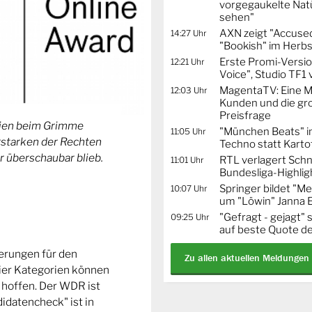
vorgegaukelte Natü
sehen"
AXN zeigt "Accused
14:27 Uhr
"Bookish" im Herbs
Erste Promi-Versi
12:21 Uhr
Voice", Studio TF1
MagentaTV: Eine Mi
12:03 Uhr
Kunden und die gr
Preisfrage
orien beim Grimme
"München Beats" i
11:05 Uhr
Erstarken der Rechten
Techno statt Karto
r überschaubar blieb.
RTL verlagert Schn
11:01 Uhr
Bundesliga-Highlig
Springer bildet "
10:07 Uhr
um "Löwin" Janna 
"Gefragt - gejagt" 
09:25 Uhr
auf beste Quote de
ierungen für den
Zu allen aktuellen Meldungen
ier Kategorien können
 hoffen. Der WDR ist
idatencheck" ist in