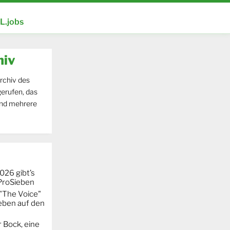
.jobs
hiv
rchiv des
erufen, das
und mehrere
026 gibt’s
 ProSieben
"The Voice"
eben auf den
 Bock, eine