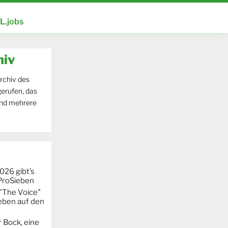
.jobs
hiv
rchiv des
erufen, das
und mehrere
026 gibt’s
 ProSieben
"The Voice"
eben auf den
 Bock, eine