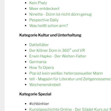
Kein Platz
Meer entdecken!
Ninette - Dünn ist nicht dünn genug
Pespective Daily
Was heißt schon arm?
Kategorie Kultur und Unterhaltung
Datteltäter
Der Kölner Dom in 360° und VR
Erwin Hapke - Der Welten-Falter
Germania
How To Opera
Pop ist kein weißer, heterosexueller Mann
tell - Magazin für Literatur und Zeitgenossens
Wochenendrebell
Kategorie Spezial
#ichbinhier
Kunstgeschichte Online - Der Städel Kurs zur