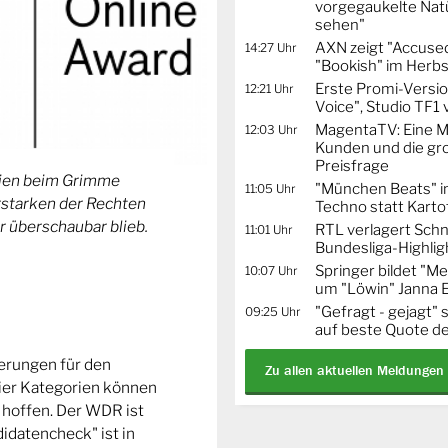
vorgegaukelte Natü
sehen"
AXN zeigt "Accused
14:27 Uhr
"Bookish" im Herbs
Erste Promi-Versi
12:21 Uhr
Voice", Studio TF1
MagentaTV: Eine Mi
12:03 Uhr
Kunden und die gr
Preisfrage
orien beim Grimme
"München Beats" i
11:05 Uhr
Erstarken der Rechten
Techno statt Karto
r überschaubar blieb.
RTL verlagert Schn
11:01 Uhr
Bundesliga-Highlig
Springer bildet "
10:07 Uhr
um "Löwin" Janna 
"Gefragt - gejagt" 
09:25 Uhr
auf beste Quote de
ierungen für den
Zu allen aktuellen Meldungen
ier Kategorien können
 hoffen. Der WDR ist
idatencheck" ist in