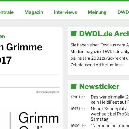
ntrale
Magazin
Interviews
Meinung
DWDL
DWDL.de Arc
ien
en Grimme
Sie haben einen Text aus dem A
Medienmagazins DWDL.de aufg
017
bis ins Jahr 2001 zurückreicht 
Zehntausend Artikel umfasst.
Newsticker
© Grimme-Institut
Das war einmalig: 2
17:16 Uhr
kein HeidiFest auf
Neuer Sendeplatz: 
16:17 Uhr
wechselt bei ProSi
Samstag
"Niemand hat mehr
16:00 Uhr