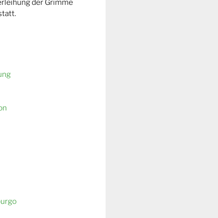
Verleihung der Grimme
tatt.
ung
on
burgo