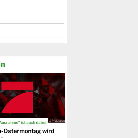
en
© ProSieben
 Ausnahme" ist auch dabei
n-Ostermontag wird