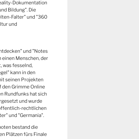
Reality-Dokumentation
und Bildung". Die
ten-Falter" und "360
ltur und
entdecken" und "Notes
m einen Menschen, der
t, was fesselnd,
gel" kann in den
it seinen Projekten
uf den Grimme Online
n Rundfunks hat sich
rgesetzt und wurde
ffentlich-rechtlichen
er" und "Germania".
boten bestand die
n Plätzen fürs Finale