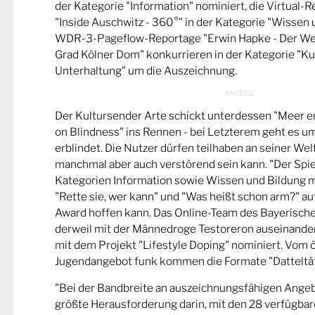
der Kategorie "Information" nominiert, die Virtual-
"Inside Auschwitz - 360°" in der Kategorie "Wissen 
WDR-3-Pageflow-Reportage "Erwin Hapke - Der Wel
Grad Kölner Dom" konkurrieren in der Kategorie "Ku
Unterhaltung" um die Auszeichnung.
Der Kultursender Arte schickt unterdessen "Meer 
on Blindness" ins Rennen - bei Letzterem geht es u
erblindet. Die Nutzer dürfen teilhaben an seiner Wel
manchmal aber auch verstörend sein kann. "Der Spie
Kategorien Information sowie Wissen und Bildung m
"Rette sie, wer kann" und "Was heißt schon arm?" a
Award hoffen kann. Das Online-Team des Bayerische
derweil mit der Männedroge Testoreron auseinande
mit dem Projekt "Lifestyle Doping" nominiert. Vom ö
Jugendangebot funk kommen die Formate "Datteltät
"Bei der Bandbreite an auszeichnungsfähigen Ange
größte Herausforderung darin, mit den 28 verfügbare