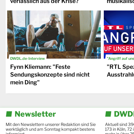
verlässlich aus der Krise?
musikalis
© Netflix / Brian Jakubowski
DWDL.de-Interview
"Angriff auf un
Fynn Kliemann: "Feste
"RTL Spez
Sendungskonzepte sind nicht
Ausstrahl
mein Ding"
Newsletter
DWDL
Mit den Newslettern unserer Redaktion sind Sie
Aktuell sind 39
werktäglich und am Sonntag kompakt bestens
173 in Köln, 72