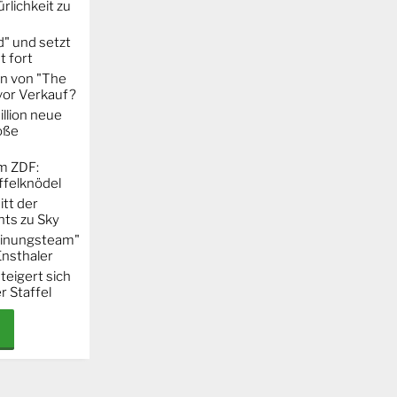
rlichkeit zu
" und setzt
t fort
on von "The
 vor Verkauf?
llion neue
oße
m ZDF:
ffelknödel
itt der
hts zu Sky
Meinungsteam"
Ensthaler
steigert sich
r Staffel