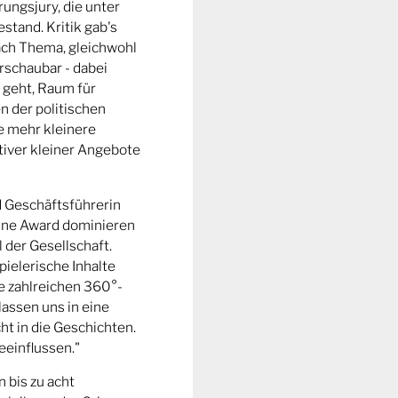
ungsjury, die unter
stand. Kritik gab's
fach Thema, gleichwohl
rschaubar - dabei
 geht, Raum für
n der politischen
e mehr kleinere
tiver kleiner Angebote
d Geschäftsführerin
ine Award dominieren
l der Gesellschaft.
pielerische Inhalte
ie zahlreichen 360°-
lassen uns in eine
t in die Geschichten.
eeinflussen."
n bis zu acht