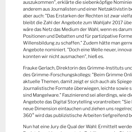
auszukommen", erklärte die siebenköpfige Nominier
anderem aus Journalisten und einer Netzaktivistin be
aber auch: "Das Erstarken der Rechten ist zwar viel
bleibt die Zahl der Angebote zum Wahljahr 2017 übe
wäre das Netz das Medium der Wahl, wenn es darum
Positionen und Debatten und für partizipative Forme
Willensbildung zu schaffen." Zudem hätte man gern
Angebote nominiert. "Doch eine Welle neuer, innova
konnten wir nicht ausmachen", hieß es.
Frauke Gerlach, Direktorin des Grimme-Instituts un
des Grimme-Forschungskollegs: "Beim Grimme Onl
aktuelle Themen, damit zeigt er sich auch als Spiege
Journalistische Formate überwiegen, leichte sowie s
sind Mangelware." Faszinierend sei allerdings, wie d
Angebote das Digital Storytelling vorantreiben: "Sie 
neue Dimension eintauchen und ziehen uns regelrech
360° wird das publizistische Arbeiten tiefgreifend b
Nun hat eine Jury die Qual der Wahl: Ermittelt werde