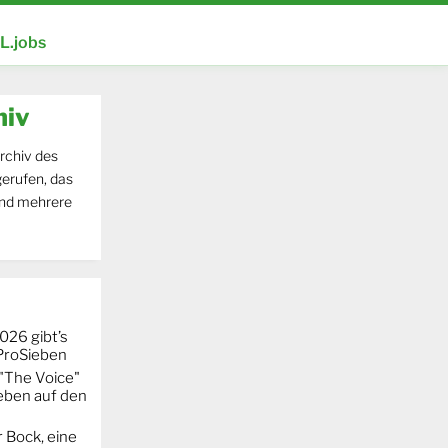
.jobs
hiv
rchiv des
erufen, das
und mehrere
026 gibt’s
 ProSieben
"The Voice"
eben auf den
 Bock, eine