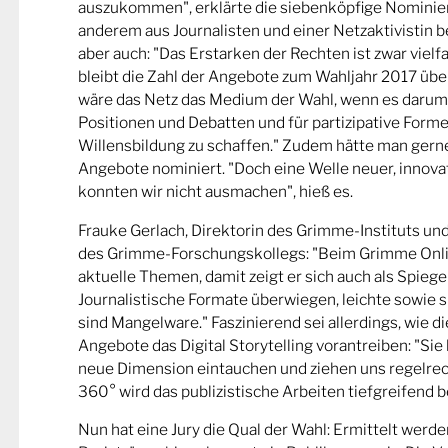
auszukommen", erklärte die siebenköpfige Nominier
anderem aus Journalisten und einer Netzaktivistin be
aber auch: "Das Erstarken der Rechten ist zwar viel
bleibt die Zahl der Angebote zum Wahljahr 2017 übe
wäre das Netz das Medium der Wahl, wenn es darum
Positionen und Debatten und für partizipative Forme
Willensbildung zu schaffen." Zudem hätte man gern
Angebote nominiert. "Doch eine Welle neuer, innova
konnten wir nicht ausmachen", hieß es.
Frauke Gerlach, Direktorin des Grimme-Instituts un
des Grimme-Forschungskollegs: "Beim Grimme Onl
aktuelle Themen, damit zeigt er sich auch als Spiege
Journalistische Formate überwiegen, leichte sowie s
sind Mangelware." Faszinierend sei allerdings, wie d
Angebote das Digital Storytelling vorantreiben: "Sie 
neue Dimension eintauchen und ziehen uns regelrech
360° wird das publizistische Arbeiten tiefgreifend b
Nun hat eine Jury die Qual der Wahl: Ermittelt werde