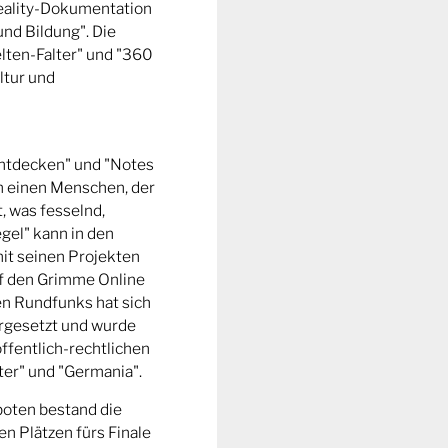
Reality-Dokumentation
und Bildung". Die
ten-Falter" und "360
ltur und
entdecken" und "Notes
m einen Menschen, der
t, was fesselnd,
gel" kann in den
it seinen Projekten
uf den Grimme Online
n Rundfunks hat sich
rgesetzt und wurde
ffentlich-rechtlichen
er" und "Germania".
boten bestand die
n Plätzen fürs Finale