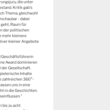
ungsjury, die unter
stand. Kritik gab's
fach Thema, gleichwohl
rschaubar - dabei
 geht, Raum für
n der politischen
e mehr kleinere
tiver kleiner Angebote
d Geschäftsführerin
ine Award dominieren
l der Gesellschaft.
pielerische Inhalte
ie zahlreichen 360°-
lassen uns in eine
t in die Geschichten.
eeinflussen."
n bis zu acht