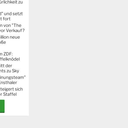
rlichkeit zu
" und setzt
t fort
on von "The
 vor Verkauf?
llion neue
oße
m ZDF:
ffelknödel
itt der
hts zu Sky
Meinungsteam"
Ensthaler
steigert sich
r Staffel