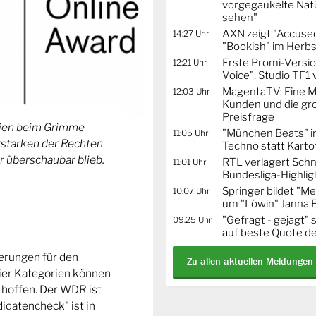
vorgegaukelte Natü
sehen"
AXN zeigt "Accused
14:27 Uhr
"Bookish" im Herbs
Erste Promi-Versi
12:21 Uhr
Voice", Studio TF1
MagentaTV: Eine Mi
12:03 Uhr
Kunden und die gr
Preisfrage
orien beim Grimme
"München Beats" i
11:05 Uhr
Erstarken der Rechten
Techno statt Karto
r überschaubar blieb.
RTL verlagert Schn
11:01 Uhr
Bundesliga-Highlig
Springer bildet "
10:07 Uhr
um "Löwin" Janna 
"Gefragt - gejagt" 
09:25 Uhr
auf beste Quote de
ierungen für den
Zu allen aktuellen Meldungen
ier Kategorien können
 hoffen. Der WDR ist
idatencheck" ist in