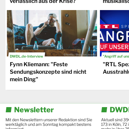
verlässlich aus der Krise?
musikalis
© Netflix / Brian Jakubowski
DWDL.de-Interview
"Angriff auf un
Fynn Kliemann: "Feste
"RTL Spez
Sendungskonzepte sind nicht
Ausstrahl
mein Ding"
Newsletter
DWDL
Mit den Newslettern unserer Redaktion sind Sie
Aktuell sind 39
werktäglich und am Sonntag kompakt bestens
173 in Köln, 72