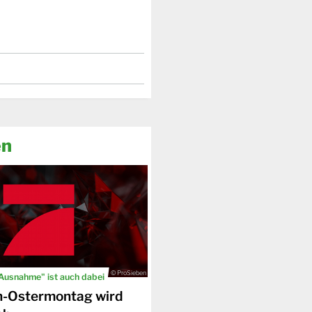
en
© ProSieben
 Ausnahme" ist auch dabei
n-Ostermontag wird