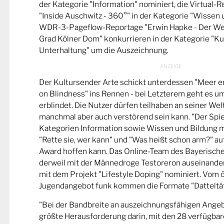
der Kategorie "Information" nominiert, die Virtual-
"Inside Auschwitz - 360°" in der Kategorie "Wissen 
WDR-3-Pageflow-Reportage "Erwin Hapke - Der Wel
Grad Kölner Dom" konkurrieren in der Kategorie "Ku
Unterhaltung" um die Auszeichnung.
Der Kultursender Arte schickt unterdessen "Meer 
on Blindness" ins Rennen - bei Letzterem geht es u
erblindet. Die Nutzer dürfen teilhaben an seiner Wel
manchmal aber auch verstörend sein kann. "Der Spie
Kategorien Information sowie Wissen und Bildung m
"Rette sie, wer kann" und "Was heißt schon arm?" a
Award hoffen kann. Das Online-Team des Bayerische
derweil mit der Männedroge Testoreron auseinande
mit dem Projekt "Lifestyle Doping" nominiert. Vom ö
Jugendangebot funk kommen die Formate "Datteltät
"Bei der Bandbreite an auszeichnungsfähigen Ange
größte Herausforderung darin, mit den 28 verfügbare