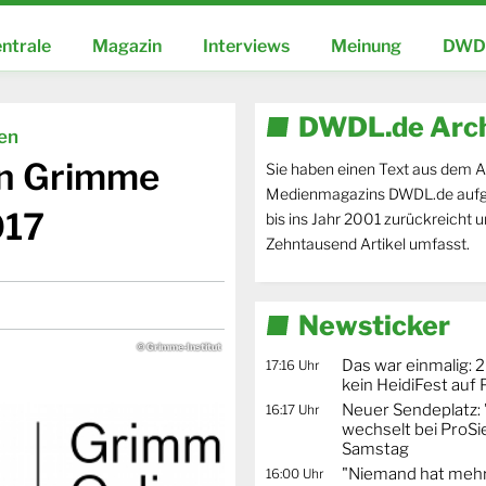
ntrale
Magazin
Interviews
Meinung
DWDL
DWDL.de Arc
ien
en Grimme
Sie haben einen Text aus dem A
Medienmagazins DWDL.de aufg
017
bis ins Jahr 2001 zurückreicht 
Zehntausend Artikel umfasst.
Newsticker
© Grimme-Institut
Das war einmalig: 2
17:16 Uhr
kein HeidiFest auf
Neuer Sendeplatz: 
16:17 Uhr
wechselt bei ProSi
Samstag
"Niemand hat mehr
16:00 Uhr