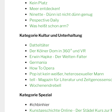
Kein Platz
Meer entdecken!
Ninette - Dünn ist nicht dünn genug
Pespective Daily
Was heißt schon arm?
Kategorie Kultur und Unterhaltung
Datteltäter
Der Kölner Dom in 360° und VR
Erwin Hapke - Der Welten-Falter
Germania
How To Opera
Pop ist kein weißer, heterosexueller Mann
tell - Magazin für Literatur und Zeitgenossens
Wochenendrebell
Kategorie Spezial
#ichbinhier
Kunstgeschichte Online - Der Städel Kurs zur