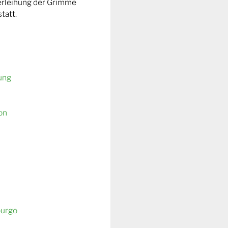
Verleihung der Grimme
tatt.
ung
on
burgo