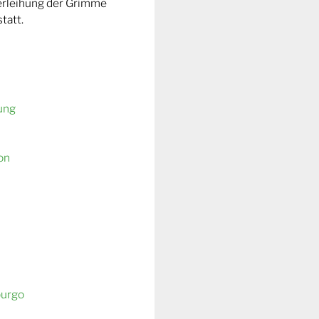
Verleihung der Grimme
tatt.
ung
on
burgo