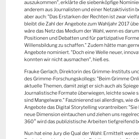
auszukommen", erklärte die siebenköpfige Nominier
anderem aus Journalisten und einer Netzaktivistin be
aber auch: "Das Erstarken der Rechten ist zwar viel
bleibt die Zahl der Angebote zum Wahljahr 2017 übe
wäre das Netz das Medium der Wahl, wenn es darum
Positionen und Debatten und für partizipative Forme
Willensbildung zu schaffen." Zudem hätte man gern
Angebote nominiert. "Doch eine Welle neuer, innova
konnten wir nicht ausmachen", hieß es.
Frauke Gerlach, Direktorin des Grimme-Instituts un
des Grimme-Forschungskollegs: "Beim Grimme Onl
aktuelle Themen, damit zeigt er sich auch als Spiege
Journalistische Formate überwiegen, leichte sowie s
sind Mangelware." Faszinierend sei allerdings, wie d
Angebote das Digital Storytelling vorantreiben: "Sie 
neue Dimension eintauchen und ziehen uns regelrech
360° wird das publizistische Arbeiten tiefgreifend b
Nun hat eine Jury die Qual der Wahl: Ermittelt werde