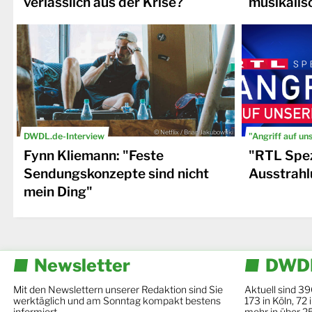
verlässlich aus der Krise?
musikalis
© Netflix / Brian Jakubowski
DWDL.de-Interview
"Angriff auf un
Fynn Kliemann: "Feste
"RTL Spez
Sendungskonzepte sind nicht
Ausstrahl
mein Ding"
Newsletter
DWDL
Mit den Newslettern unserer Redaktion sind Sie
Aktuell sind 39
werktäglich und am Sonntag kompakt bestens
173 in Köln, 72