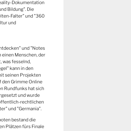
Reality-Dokumentation
und Bildung". Die
ten-Falter" und "360
ltur und
entdecken" und "Notes
m einen Menschen, der
t, was fesselnd,
gel" kann in den
it seinen Projekten
uf den Grimme Online
n Rundfunks hat sich
rgesetzt und wurde
ffentlich-rechtlichen
er" und "Germania".
boten bestand die
n Plätzen fürs Finale