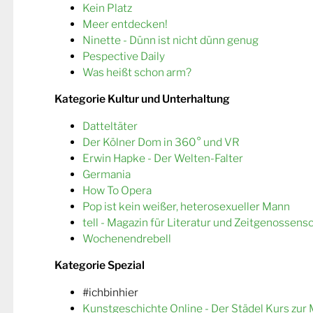
Kein Platz
Meer entdecken!
Ninette - Dünn ist nicht dünn genug
Pespective Daily
Was heißt schon arm?
Kategorie Kultur und Unterhaltung
Datteltäter
Der Kölner Dom in 360° und VR
Erwin Hapke - Der Welten-Falter
Germania
How To Opera
Pop ist kein weißer, heterosexueller Mann
tell - Magazin für Literatur und Zeitgenossens
Wochenendrebell
Kategorie Spezial
#ichbinhier
Kunstgeschichte Online - Der Städel Kurs zur