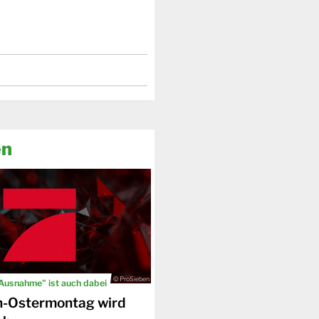
en
© ProSieben
 Ausnahme" ist auch dabei
n-Ostermontag wird