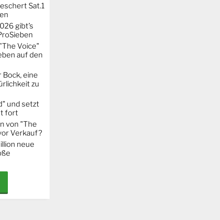
eschert Sat.1
ten
026 gibt’s
 ProSieben
"The Voice"
eben auf den
 Bock, eine
rlichkeit zu
" und setzt
t fort
on von "The
 vor Verkauf?
llion neue
oße