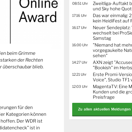
Zweitliga-Auftakt b
08:51 Uhr
und Sky hohe Quo
Das war einmalig: 2
17:16 Uhr
kein HeidiFest auf
Neuer Sendeplatz: 
16:17 Uhr
wechselt bei ProSi
Samstag
"Niemand hat mehr
16:00 Uhr
vorgegaukelte Natü
orien beim Grimme
sehen"
Erstarken der Rechten
AXN zeigt "Accused
14:27 Uhr
r überschaubar blieb.
"Bookish" im Herbs
Erste Promi-Versi
12:21 Uhr
Voice", Studio TF1
MagentaTV: Eine Mi
12:03 Uhr
Kunden und die gr
Preisfrage
ierungen für den
Zu allen aktuellen Meldungen
ier Kategorien können
 hoffen. Der WDR ist
idatencheck" ist in