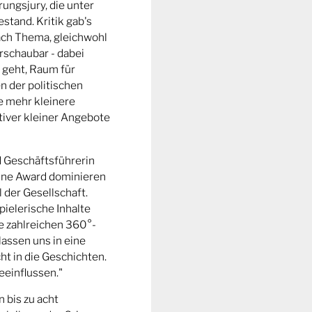
ungsjury, die unter
stand. Kritik gab's
fach Thema, gleichwohl
rschaubar - dabei
 geht, Raum für
n der politischen
e mehr kleinere
tiver kleiner Angebote
d Geschäftsführerin
ine Award dominieren
l der Gesellschaft.
pielerische Inhalte
ie zahlreichen 360°-
lassen uns in eine
t in die Geschichten.
eeinflussen."
n bis zu acht