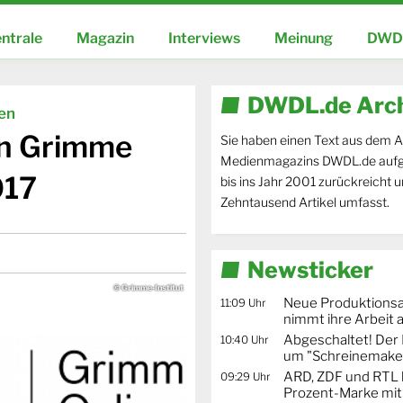
ntrale
Magazin
Interviews
Meinung
DWDL
DWDL.de Arc
ien
en Grimme
Sie haben einen Text aus dem A
Medienmagazins DWDL.de aufg
017
bis ins Jahr 2001 zurückreicht 
Zehntausend Artikel umfasst.
Newsticker
© Grimme-Institut
Neue Produktionsa
11:09 Uhr
nimmt ihre Arbeit 
Abgeschaltet! De
10:40 Uhr
um "Schreinemaker
ARD, ZDF und RTL 
09:29 Uhr
Prozent-Marke mit