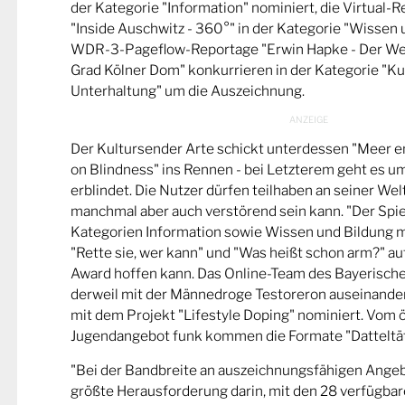
der Kategorie "Information" nominiert, die Virtual-
"Inside Auschwitz - 360°" in der Kategorie "Wissen 
WDR-3-Pageflow-Reportage "Erwin Hapke - Der Wel
Grad Kölner Dom" konkurrieren in der Kategorie "Ku
Unterhaltung" um die Auszeichnung.
Der Kultursender Arte schickt unterdessen "Meer 
on Blindness" ins Rennen - bei Letzterem geht es u
erblindet. Die Nutzer dürfen teilhaben an seiner Wel
manchmal aber auch verstörend sein kann. "Der Spie
Kategorien Information sowie Wissen und Bildung m
"Rette sie, wer kann" und "Was heißt schon arm?" a
Award hoffen kann. Das Online-Team des Bayerische
derweil mit der Männedroge Testoreron auseinande
mit dem Projekt "Lifestyle Doping" nominiert. Vom ö
Jugendangebot funk kommen die Formate "Datteltät
"Bei der Bandbreite an auszeichnungsfähigen Ange
größte Herausforderung darin, mit den 28 verfügbare