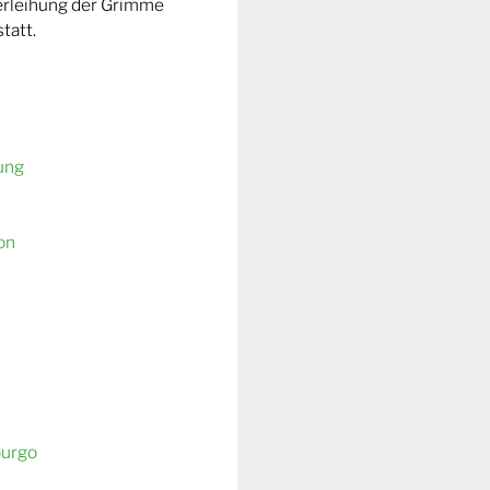
Verleihung der Grimme
tatt.
ung
on
burgo