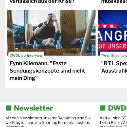
verlässlich aus der Krise?
musikalis
© Netflix / Brian Jakubowski
DWDL.de-Interview
"Angriff auf un
Fynn Kliemann: "Feste
"RTL Spez
Sendungskonzepte sind nicht
Ausstrahl
mein Ding"
Newsletter
DWDL
Mit den Newslettern unserer Redaktion sind Sie
Aktuell sind 39
werktäglich und am Sonntag kompakt bestens
173 in Köln, 72