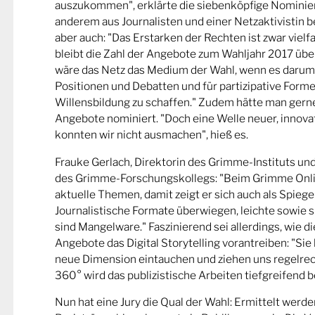
auszukommen", erklärte die siebenköpfige Nominier
anderem aus Journalisten und einer Netzaktivistin be
aber auch: "Das Erstarken der Rechten ist zwar viel
bleibt die Zahl der Angebote zum Wahljahr 2017 übe
wäre das Netz das Medium der Wahl, wenn es darum
Positionen und Debatten und für partizipative Forme
Willensbildung zu schaffen." Zudem hätte man gern
Angebote nominiert. "Doch eine Welle neuer, innova
konnten wir nicht ausmachen", hieß es.
Frauke Gerlach, Direktorin des Grimme-Instituts un
des Grimme-Forschungskollegs: "Beim Grimme Onl
aktuelle Themen, damit zeigt er sich auch als Spiege
Journalistische Formate überwiegen, leichte sowie s
sind Mangelware." Faszinierend sei allerdings, wie d
Angebote das Digital Storytelling vorantreiben: "Sie 
neue Dimension eintauchen und ziehen uns regelrech
360° wird das publizistische Arbeiten tiefgreifend b
Nun hat eine Jury die Qual der Wahl: Ermittelt werde