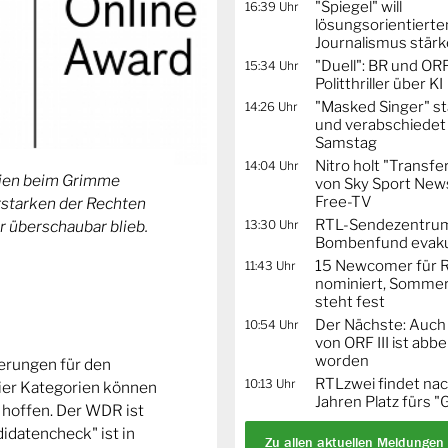
"Spiegel" will
16:39 Uhr
lösungsorientierte
Journalismus stär
"Duell": BR und OR
15:34 Uhr
Politthriller über KI
"Masked Singer" st
14:26 Uhr
und verabschiedet
Samstag
Nitro holt "Transfe
14:04 Uhr
orien beim Grimme
von Sky Sport News
Free-TV
Erstarken der Rechten
RTL-Sendezentru
13:30 Uhr
r überschaubar blieb.
Bombenfund evaku
15 Newcomer für R
11:43 Uhr
nominiert, Sommer
steht fest
Der Nächste: Auch
10:54 Uhr
von ORF III ist abb
worden
ierungen für den
RTLzwei findet nac
10:13 Uhr
ier Kategorien können
Jahren Platz fürs "
 hoffen. Der WDR ist
idatencheck" ist in
Zu allen aktuellen Meldungen