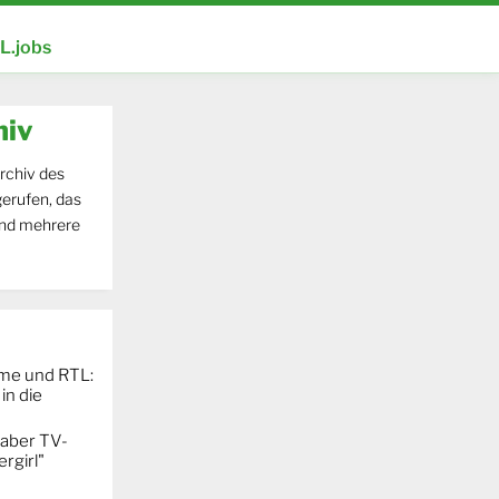
.jobs
hiv
rchiv des
erufen, das
und mehrere
ime und RTL:
in die
 aber TV-
rgirl"