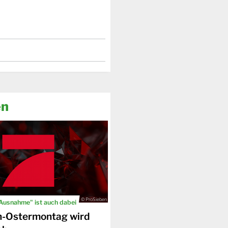
en
© ProSieben
 Ausnahme" ist auch dabei
n-Ostermontag wird