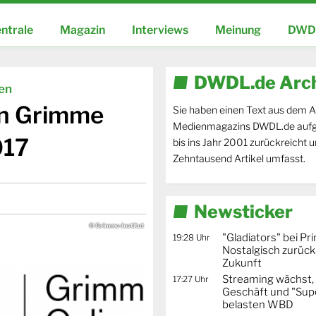
ntrale
Magazin
Interviews
Meinung
DWDL
DWDL.de Arc
ien
en Grimme
Sie haben einen Text aus dem A
Medienmagazins DWDL.de aufg
017
bis ins Jahr 2001 zurückreicht 
Zehntausend Artikel umfasst.
Newsticker
© Grimme-Institut
"Gladiators" bei Pr
19:28 Uhr
Nostalgisch zurück 
Zukunft
Streaming wächst,
17:27 Uhr
Geschäft und "Supe
belasten WBD