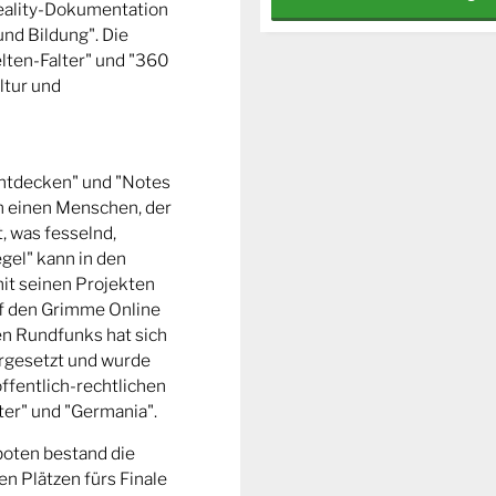
Reality-Dokumentation
und Bildung". Die
ten-Falter" und "360
ltur und
entdecken" und "Notes
m einen Menschen, der
t, was fesselnd,
gel" kann in den
it seinen Projekten
uf den Grimme Online
n Rundfunks hat sich
rgesetzt und wurde
ffentlich-rechtlichen
er" und "Germania".
boten bestand die
n Plätzen fürs Finale