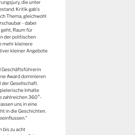
ungsjury, die unter
stand. Kritik gab's
fach Thema, gleichwohl
rschaubar - dabei
 geht, Raum für
n der politischen
e mehr kleinere
tiver kleiner Angebote
d Geschäftsführerin
ine Award dominieren
l der Gesellschaft.
pielerische Inhalte
ie zahlreichen 360°-
lassen uns in eine
t in die Geschichten.
eeinflussen."
n bis zu acht