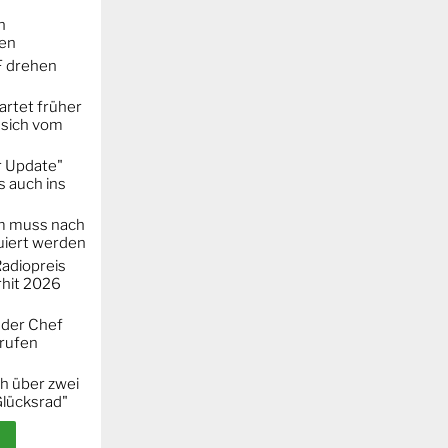
n
ken
F drehen
artet früher
 sich vom
r Update"
 auch ins
m muss nach
iert werden
adiopreis
hit 2026
 der Chef
erufen
h über zwei
Glücksrad"