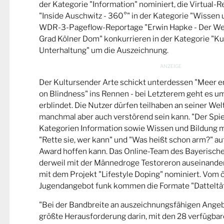
der Kategorie "Information" nominiert, die Virtual-
"Inside Auschwitz - 360°" in der Kategorie "Wissen 
WDR-3-Pageflow-Reportage "Erwin Hapke - Der Wel
Grad Kölner Dom" konkurrieren in der Kategorie "Ku
Unterhaltung" um die Auszeichnung.
Der Kultursender Arte schickt unterdessen "Meer 
on Blindness" ins Rennen - bei Letzterem geht es u
erblindet. Die Nutzer dürfen teilhaben an seiner Wel
manchmal aber auch verstörend sein kann. "Der Spie
Kategorien Information sowie Wissen und Bildung m
"Rette sie, wer kann" und "Was heißt schon arm?" a
Award hoffen kann. Das Online-Team des Bayerische
derweil mit der Männedroge Testoreron auseinande
mit dem Projekt "Lifestyle Doping" nominiert. Vom ö
Jugendangebot funk kommen die Formate "Datteltät
"Bei der Bandbreite an auszeichnungsfähigen Ange
größte Herausforderung darin, mit den 28 verfügbare