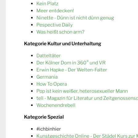
Kein Platz
Meer entdecken!
Ninette - Dünn ist nicht dünn genug
Pespective Daily
Was heißt schon arm?
Kategorie Kultur und Unterhaltung
Datteltäter
Der Kölner Dom in 360° und VR
Erwin Hapke - Der Welten-Falter
Germania
How To Opera
Pop ist kein weißer, heterosexueller Mann
tell - Magazin für Literatur und Zeitgenossens
Wochenendrebell
Kategorie Spezial
#ichbinhier
Kunstgeschichte Online - Der Städel Kurs zur