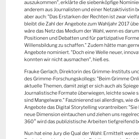
auszukommen", erklärte die siebenköpfige Nominier
anderem aus Journalisten und einer Netzaktivistin be
aber auch: "Das Erstarken der Rechten ist zwar viel
bleibt die Zahl der Angebote zum Wahljahr 2017 übe
wäre das Netz das Medium der Wahl, wenn es darum
Positionen und Debatten und für partizipative Forme
Willensbildung zu schaffen." Zudem hätte man gern
Angebote nominiert. "Doch eine Welle neuer, innova
konnten wir nicht ausmachen", hieß es.
Frauke Gerlach, Direktorin des Grimme-Instituts un
des Grimme-Forschungskollegs: "Beim Grimme Onl
aktuelle Themen, damit zeigt er sich auch als Spiege
Journalistische Formate überwiegen, leichte sowie s
sind Mangelware." Faszinierend sei allerdings, wie d
Angebote das Digital Storytelling vorantreiben: "Sie 
neue Dimension eintauchen und ziehen uns regelrech
360° wird das publizistische Arbeiten tiefgreifend b
Nun hat eine Jury die Qual der Wahl: Ermittelt werde