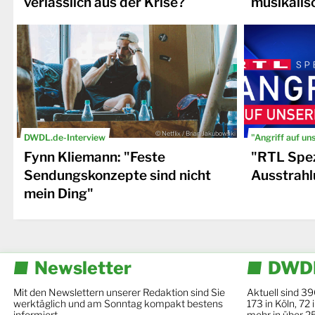
verlässlich aus der Krise?
musikalis
© Netflix / Brian Jakubowski
DWDL.de-Interview
"Angriff auf un
Fynn Kliemann: "Feste
"RTL Spez
Sendungskonzepte sind nicht
Ausstrahl
mein Ding"
Newsletter
DWDL
Mit den Newslettern unserer Redaktion sind Sie
Aktuell sind 39
werktäglich und am Sonntag kompakt bestens
173 in Köln, 72