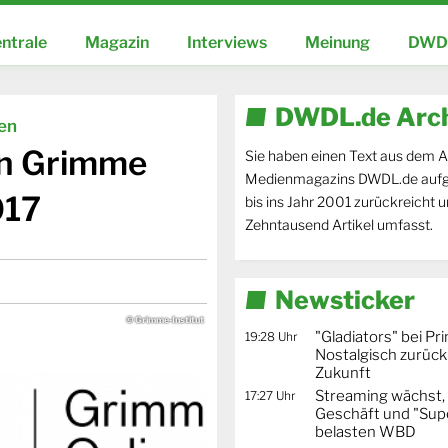
ntrale
Magazin
Interviews
Meinung
DWDL
DWDL.de Arc
ien
en Grimme
Sie haben einen Text aus dem A
Medienmagazins DWDL.de aufg
017
bis ins Jahr 2001 zurückreicht 
Zehntausend Artikel umfasst.
Newsticker
© Grimme-Institut
"Gladiators" bei Pr
19:28 Uhr
Nostalgisch zurück 
Zukunft
Streaming wächst,
17:27 Uhr
Geschäft und "Supe
belasten WBD