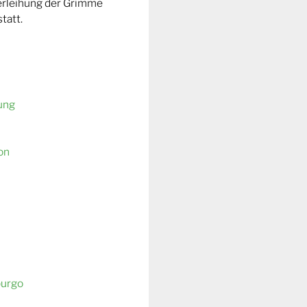
Verleihung der Grimme
tatt.
ung
on
burgo