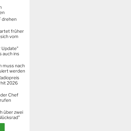
n
ken
F drehen
artet früher
 sich vom
r Update"
 auch ins
m muss nach
iert werden
adiopreis
hit 2026
 der Chef
erufen
h über zwei
Glücksrad"