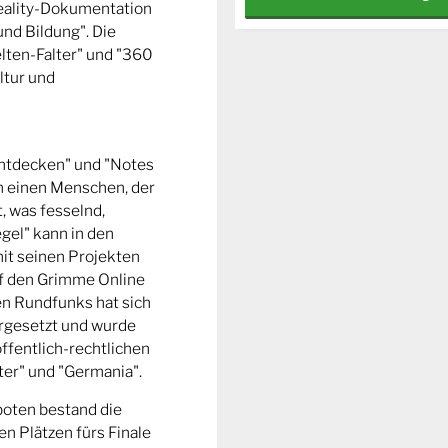
Reality-Dokumentation
und Bildung". Die
ten-Falter" und "360
ltur und
entdecken" und "Notes
m einen Menschen, der
t, was fesselnd,
gel" kann in den
it seinen Projekten
uf den Grimme Online
n Rundfunks hat sich
rgesetzt und wurde
ffentlich-rechtlichen
er" und "Germania".
boten bestand die
n Plätzen fürs Finale