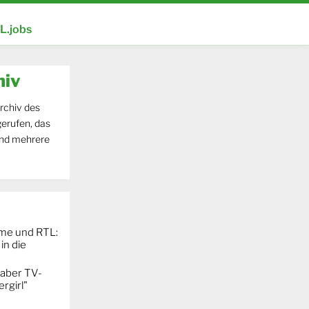
.jobs
hiv
rchiv des
erufen, das
und mehrere
ime und RTL:
in die
 aber TV-
rgirl"