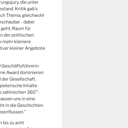
ungsjury, die unter
stand. Kritik gab's
fach Thema, gleichwohl
rschaubar - dabei
 geht, Raum für
n der politischen
e mehr kleinere
tiver kleiner Angebote
d Geschäftsführerin
ine Award dominieren
l der Gesellschaft.
pielerische Inhalte
ie zahlreichen 360°-
lassen uns in eine
t in die Geschichten.
eeinflussen."
n bis zu acht