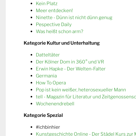
Kein Platz
Meer entdecken!
Ninette - Dünn ist nicht dünn genug
Pespective Daily
Was heißt schon arm?
Kategorie Kultur und Unterhaltung
Datteltäter
Der Kölner Dom in 360° und VR
Erwin Hapke - Der Welten-Falter
Germania
How To Opera
Pop ist kein weißer, heterosexueller Mann
tell - Magazin für Literatur und Zeitgenossens
Wochenendrebell
Kategorie Spezial
#ichbinhier
Kunstgeschichte Online - Der Städel Kurs zur