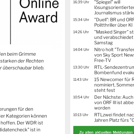
"Spiegel" will
16:39 Uhr
lösungsorientierte
Journalismus stär
"Duell": BR und OR
15:34 Uhr
Politthriller über KI
"Masked Singer" st
14:26 Uhr
und verabschiedet
Samstag
Nitro holt "Transfe
14:04 Uhr
orien beim Grimme
von Sky Sport News
Free-TV
Erstarken der Rechten
RTL-Sendezentru
13:30 Uhr
r überschaubar blieb.
Bombenfund evaku
15 Newcomer für R
11:43 Uhr
nominiert, Sommer
steht fest
Der Nächste: Auch
10:54 Uhr
von ORF III ist abb
worden
ierungen für den
RTLzwei findet nac
10:13 Uhr
ier Kategorien können
Jahren Platz fürs "
 hoffen. Der WDR ist
idatencheck" ist in
Zu allen aktuellen Meldungen