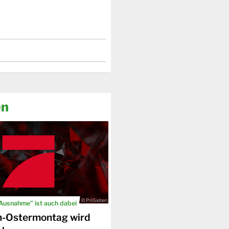
en
© ProSieben
 Ausnahme" ist auch dabei
n-Ostermontag wird