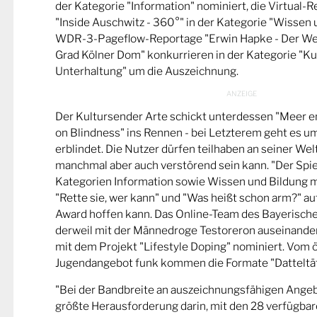
der Kategorie "Information" nominiert, die Virtual-
"Inside Auschwitz - 360°" in der Kategorie "Wissen 
WDR-3-Pageflow-Reportage "Erwin Hapke - Der Wel
Grad Kölner Dom" konkurrieren in der Kategorie "Ku
Unterhaltung" um die Auszeichnung.
Der Kultursender Arte schickt unterdessen "Meer 
on Blindness" ins Rennen - bei Letzterem geht es u
erblindet. Die Nutzer dürfen teilhaben an seiner Wel
manchmal aber auch verstörend sein kann. "Der Spie
Kategorien Information sowie Wissen und Bildung m
"Rette sie, wer kann" und "Was heißt schon arm?" a
Award hoffen kann. Das Online-Team des Bayerische
derweil mit der Männedroge Testoreron auseinande
mit dem Projekt "Lifestyle Doping" nominiert. Vom ö
Jugendangebot funk kommen die Formate "Datteltät
"Bei der Bandbreite an auszeichnungsfähigen Ange
größte Herausforderung darin, mit den 28 verfügbare