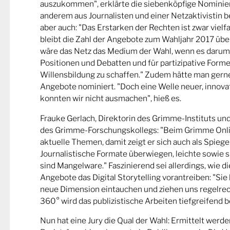
auszukommen", erklärte die siebenköpfige Nominier
anderem aus Journalisten und einer Netzaktivistin be
aber auch: "Das Erstarken der Rechten ist zwar viel
bleibt die Zahl der Angebote zum Wahljahr 2017 übe
wäre das Netz das Medium der Wahl, wenn es darum
Positionen und Debatten und für partizipative Forme
Willensbildung zu schaffen." Zudem hätte man gern
Angebote nominiert. "Doch eine Welle neuer, innova
konnten wir nicht ausmachen", hieß es.
Frauke Gerlach, Direktorin des Grimme-Instituts un
des Grimme-Forschungskollegs: "Beim Grimme Onl
aktuelle Themen, damit zeigt er sich auch als Spiege
Journalistische Formate überwiegen, leichte sowie s
sind Mangelware." Faszinierend sei allerdings, wie d
Angebote das Digital Storytelling vorantreiben: "Sie 
neue Dimension eintauchen und ziehen uns regelrech
360° wird das publizistische Arbeiten tiefgreifend b
Nun hat eine Jury die Qual der Wahl: Ermittelt werde