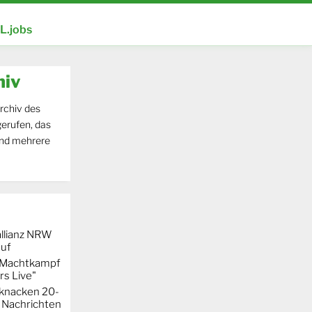
.jobs
hiv
rchiv des
erufen, das
und mehrere
llianz NRW
auf
r Machtkampf
s Live"
knacken 20-
 Nachrichten