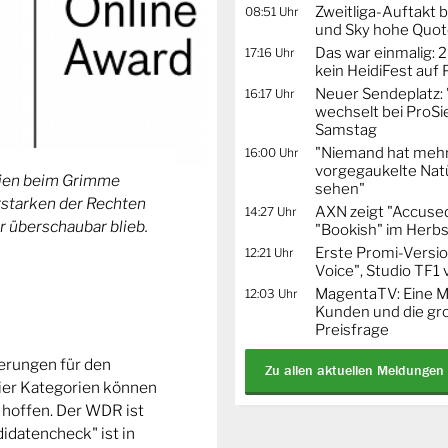
Zweitliga-Auftakt b
08:51 Uhr
und Sky hohe Quo
Das war einmalig: 2
17:16 Uhr
kein HeidiFest auf
Neuer Sendeplatz: 
16:17 Uhr
wechselt bei ProSi
Samstag
"Niemand hat mehr
16:00 Uhr
vorgegaukelte Natü
orien beim Grimme
sehen"
Erstarken der Rechten
AXN zeigt "Accused
14:27 Uhr
r überschaubar blieb.
"Bookish" im Herbs
Erste Promi-Versi
12:21 Uhr
Voice", Studio TF1
MagentaTV: Eine Mi
12:03 Uhr
Kunden und die gr
Preisfrage
ierungen für den
Zu allen aktuellen Meldungen
ier Kategorien können
 hoffen. Der WDR ist
idatencheck" ist in