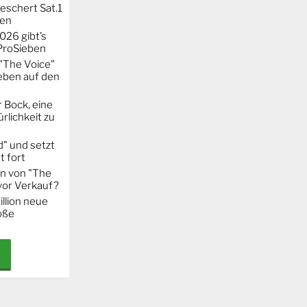
eschert Sat.1
ten
026 gibt’s
 ProSieben
"The Voice"
eben auf den
 Bock, eine
rlichkeit zu
" und setzt
t fort
on von "The
 vor Verkauf?
llion neue
oße