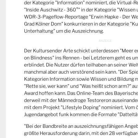
der Kategorie "Information" nominiert, die Virtual-
"Inside Auschwitz - 360°" in der Kategorie "Wissen 
WDR-3-Pageflow-Reportage "Erwin Hapke - Der Wel
Grad Kölner Dom" konkurrieren in der Kategorie "Ku
Unterhaltung" um die Auszeichnung.
Der Kultursender Arte schickt unterdessen "Meer 
on Blindness" ins Rennen - bei Letzterem geht es u
erblindet. Die Nutzer dürfen teilhaben an seiner Wel
manchmal aber auch verstörend sein kann. "Der Spie
Kategorien Information sowie Wissen und Bildung m
"Rette sie, wer kann" und "Was heißt schon arm?" a
Award hoffen kann. Das Online-Team des Bayerische
derweil mit der Männedroge Testoreron auseinande
mit dem Projekt "Lifestyle Doping" nominiert. Vom ö
Jugendangebot funk kommen die Formate "Datteltät
"Bei der Bandbreite an auszeichnungsfähigen Ange
größte Herausforderung darin, mit den 28 verfügbare