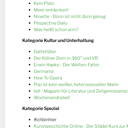
Kein Platz
Meer entdecken!
Ninette - Dünn ist nicht dünn genug
Pespective Daily
Was heißt schon arm?
Kategorie Kultur und Unterhaltung
Datteltäter
Der Kölner Dom in 360° und VR
Erwin Hapke - Der Welten-Falter
Germania
How To Opera
Pop ist kein weißer, heterosexueller Mann
tell - Magazin für Literatur und Zeitgenossens
Wochenendrebell
Kategorie Spezial
#ichbinhier
Kunstgeschichte Online - Der Städel Kurs zur