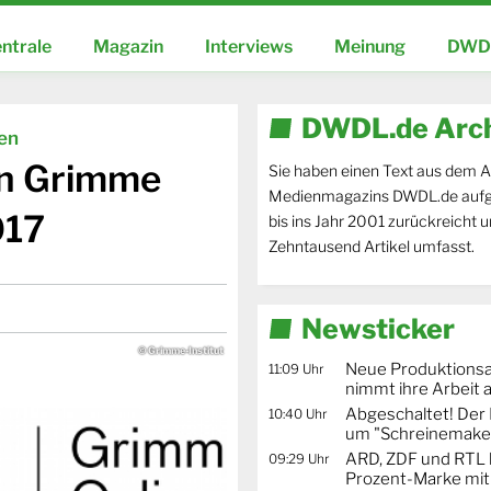
ntrale
Magazin
Interviews
Meinung
DWDL
DWDL.de Arc
ien
en Grimme
Sie haben einen Text aus dem A
Medienmagazins DWDL.de aufg
017
bis ins Jahr 2001 zurückreicht 
Zehntausend Artikel umfasst.
Newsticker
© Grimme-Institut
Neue Produktionsa
11:09 Uhr
nimmt ihre Arbeit 
Abgeschaltet! De
10:40 Uhr
um "Schreinemaker
ARD, ZDF und RTL 
09:29 Uhr
Prozent-Marke mit