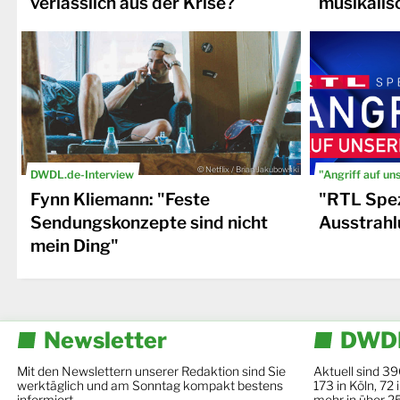
verlässlich aus der Krise?
musikalis
© Netflix / Brian Jakubowski
DWDL.de-Interview
"Angriff auf un
Fynn Kliemann: "Feste
"RTL Spez
Sendungskonzepte sind nicht
Ausstrahl
mein Ding"
Newsletter
DWDL
Mit den Newslettern unserer Redaktion sind Sie
Aktuell sind 39
werktäglich und am Sonntag kompakt bestens
173 in Köln, 72