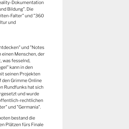
Reality-Dokumentation
und Bildung". Die
ten-Falter" und "360
ltur und
entdecken" und "Notes
m einen Menschen, der
t, was fesselnd,
gel" kann in den
it seinen Projekten
uf den Grimme Online
n Rundfunks hat sich
rgesetzt und wurde
ffentlich-rechtlichen
er" und "Germania".
boten bestand die
n Plätzen fürs Finale