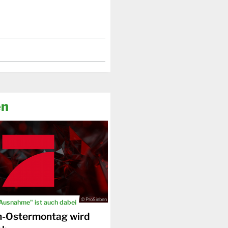
en
© ProSieben
 Ausnahme" ist auch dabei
n-Ostermontag wird