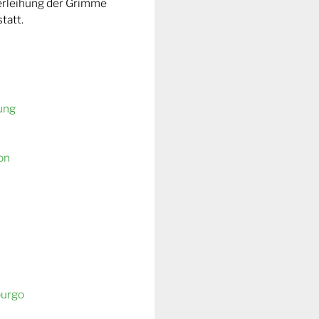
Verleihung der Grimme
tatt.
ung
on
burgo