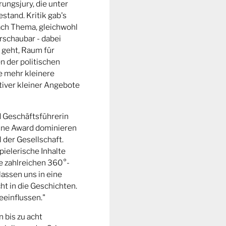
ungsjury, die unter
stand. Kritik gab's
fach Thema, gleichwohl
rschaubar - dabei
 geht, Raum für
n der politischen
e mehr kleinere
tiver kleiner Angebote
d Geschäftsführerin
ine Award dominieren
l der Gesellschaft.
pielerische Inhalte
ie zahlreichen 360°-
lassen uns in eine
t in die Geschichten.
eeinflussen."
n bis zu acht