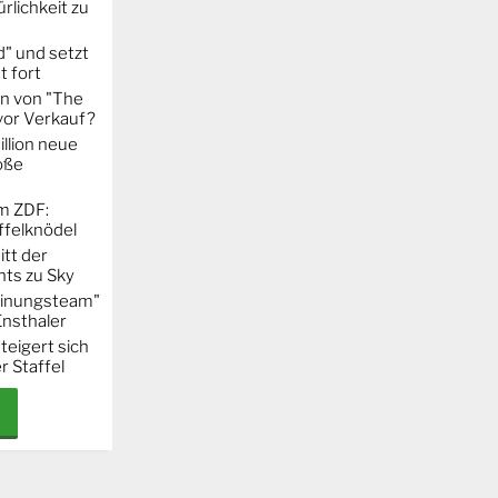
rlichkeit zu
" und setzt
t fort
on von "The
 vor Verkauf?
llion neue
oße
m ZDF:
ffelknödel
itt der
hts zu Sky
Meinungsteam"
Ensthaler
steigert sich
r Staffel