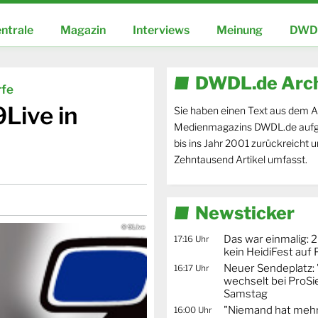
ntrale
Magazin
Interviews
Meinung
DWDL
DWDL.de Arc
rfe
Live in
Sie haben einen Text aus dem A
Medienmagazins DWDL.de aufg
bis ins Jahr 2001 zurückreicht 
Zehntausend Artikel umfasst.
Newsticker
© 9Live
Das war einmalig: 2
17:16 Uhr
kein HeidiFest auf
Neuer Sendeplatz: 
16:17 Uhr
wechselt bei ProSi
Samstag
"Niemand hat mehr
16:00 Uhr