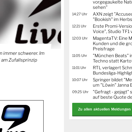
vorgegaukelte Natü
sehen"
AXN zeigt "Accused
14:27 Uhr
"Bookish" im Herbs
Erste Promi-Versi
12:21 Uhr
Voice", Studio TF1
MagentaTV: Eine Mi
12:03 Uhr
Kunden und die gr
Preisfrage
n immer schwerer. Im
"München Beats" i
11:05 Uhr
 am Zufallsprinzip
Techno statt Karto
RTL verlagert Schn
11:01 Uhr
Bundesliga-Highlig
Springer bildet "
10:07 Uhr
um "Löwin" Janna 
"Gefragt - gejagt" 
09:25 Uhr
auf beste Quote de
Zu allen aktuellen Meldungen