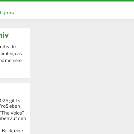
.jobs
hiv
rchiv des
erufen, das
und mehrere
026 gibt’s
 ProSieben
"The Voice"
eben auf den
 Bock, eine