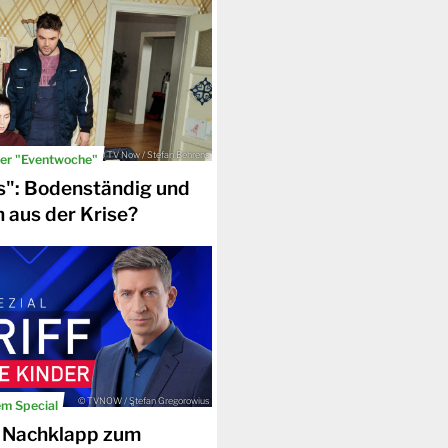
© TV Now / Stefan Behrens
der "Eventwoche"
s": Bodenständig und
h aus der Krise?
© TVNOW / Stefan Gregorowius
em Special
 Nachklapp zum