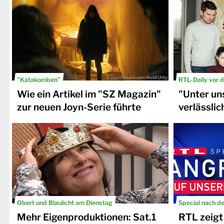
© Joyn/NeueSuper/Arvid Uhlig
"Katakomben"
RTL-Daily vor 
Wie ein Artikel im "SZ Magazin"
"Unter un
zur neuen Joyn-Serie führte
verlässlic
© Sat.1
Obert und Blaulicht am Dienstag
Special nach d
Mehr Eigenproduktionen: Sat.1
RTL zeigt