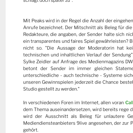
schlagt doch später zu".
Mit Peaks wird in der Regel die Anzahl der eingehe
Anrufe bezeichnet. Der Mitschnitt als Beleg für d
Redakteure, die angaben, der Sender halte sich nich
ein transparentes und faires Spiel gewährleisten? B
nicht so. "Die Aussage der Moderatorin hat ke
technischen und inhaltlichen Verlauf der Sendung"
Sylke Zeidler auf Anfrage des Medienmagazins DW
betont der Sender im immer gleichen Stateme
unterschiedliche - auch technische - Systeme siche
unseren Gewinnspielen jederzeit die Chance besteh
Studio gestellt zu werden."
In verschiedenen Foren im Internet, allen voran
Cal
dem Thema auseinandersetzen, wird bereits rege di
wird der Ausschnitt als Beleg für unlautere Ge
Mediendiensteanbieters 9live angesehen, der zur 
gehört.