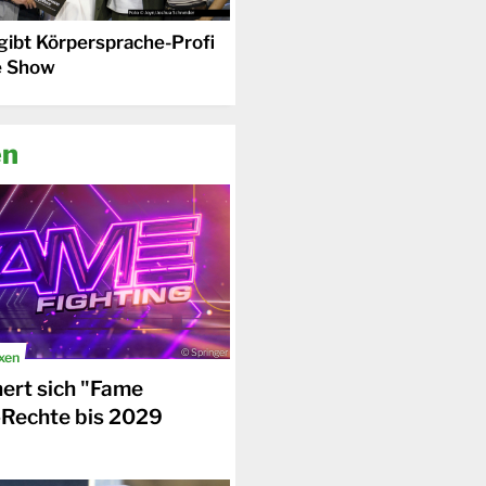
gibt Körpersprache-Profi
e Show
en
© Springer
xen
hert sich "Fame
-Rechte bis 2029