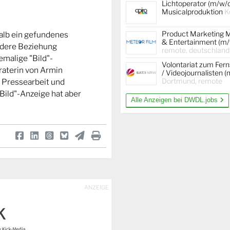
Lichtoperator (m/w/
Musicalproduktion
K
Product Marketing 
shalb ein gefundenes
& Entertainment (m/
ndere Beziehung
remote, deutschland
emalige "Bild"-
Volontariat zum Fer
raterin von Armin
/ Videojournalisten 
Dortmund, remote
m Pressearbeit und
Bild"-Anzeige hat aber
Alle Anzeigen bei DWDL.jobs
ANZEIGE