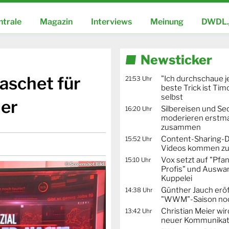
ntrale
Magazin
Interviews
Meinung
DWDL.
Newsticker
Laschet für
"Ich durchschaue j
21:53 Uhr
beste Trick ist Ti
selbst
er
Silbereisen und Se
16:20 Uhr
moderieren erstma
zusammen
Content-Sharing-De
15:52 Uhr
Videos kommen zu
Vox setzt auf "Pfa
15:10 Uhr
© Screenshot Bild
Profis" und Auswa
Kuppelei
Günther Jauch erö
14:38 Uhr
"WWM"-Saison noc
Christian Meier wi
13:42 Uhr
neuer Kommunikat