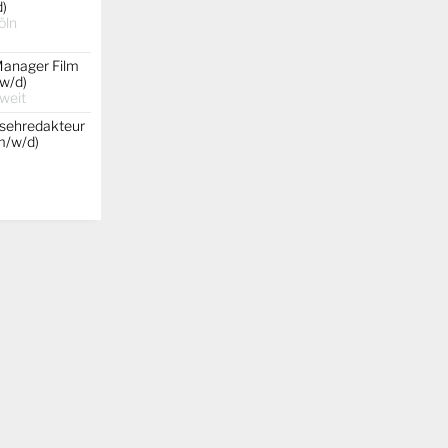
d)
öln
Manager Film
w/d)
weit
nsehredakteur
(m/w/d)