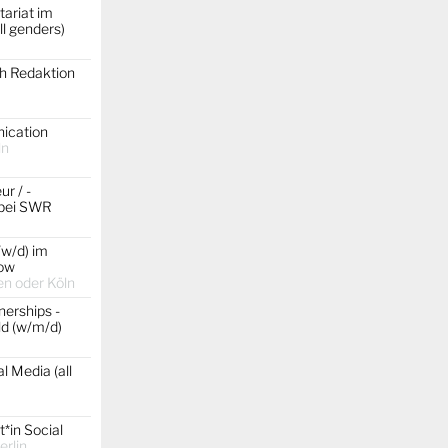
ariat im
ll genders)
ch Redaktion
ication
ln
r / -
 bei SWR
/w/d) im
ow
n oder Köln
erships -
d (w/m/d)
l Media (all
*in Social
erlin