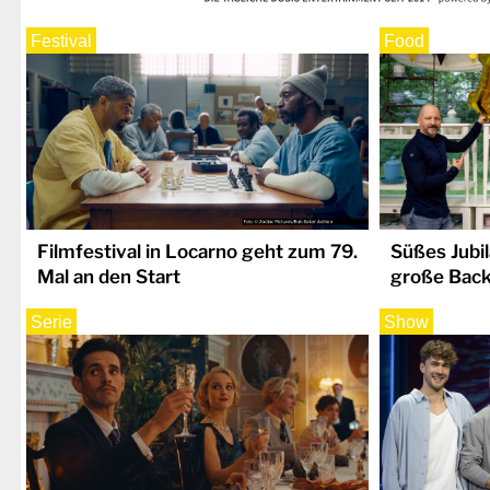
Festival
Food
Filmfestival in Locarno geht zum 79.
Süßes Jubi
Mal an den Start
große Bac
Serie
Show