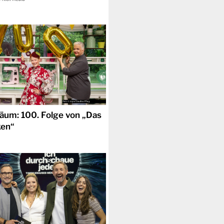
läum: 100. Folge von „Das
ken“