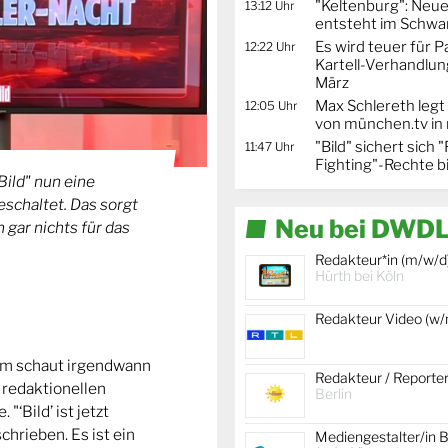
"Keltenburg": Neu
13:12 Uhr
entsteht im Schwa
Es wird teuer für 
12:22 Uhr
Kartell-Verhandlun
März
Max Schlereth legt
12:05 Uhr
von münchen.tv in
"Bild" sichert sich
11:47 Uhr
Fighting"-Rechte b
ild" nun eine
schaltet. Das sorgt
Neu bei DWDL
 gar nichts für das
Redakteur*in (m/w/d
Hürth bei Köln
Redakteur Video (w
dem schaut irgendwann
Redakteur / Reporte
r redaktionellen
Berlin
‘Bild’ ist jetzt
hrieben. Es ist ein
Mediengestalter/in B