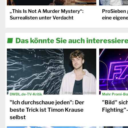
„This Is Not A Murder Mystery“:
ProSieben 
Surrealisten unter Verdacht
eine eigen
Das könnte Sie auch interessier
© Joyn / Joshua Schneider
DWDL.de-TV-Kritik
Mehr Promi-Bo
"Ich durchschaue jeden": Der
"Bild" sic
beste Trick ist Timon Krause
Fighting"
selbst