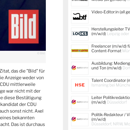
Video-Editor:in (all 
Herstellungsleiter TV
(m/w/d)
Leipzig oder
Freelancer (m/w/d) f
Content-Format
Mün
© Bild
Ausbildung: Medienge
und Ton (m/w/d)
Dor
tat, das die "Bild" für
 die Anzeige weder von
Talent Coordinator (
 CDU mittlerweile
Ismaning bei Münch
ige war nicht mit der
e diese Bestätigung
Leiter Politikredakti
(m/w/d)
Düsseldorf
rkandidat der CDU
auch sonst nicht. Axel
Politik-Redakteur / V
o eines bekannten
(m/w/d)
Düsseldorf, NRW, Mob
ht. Das ist durchaus