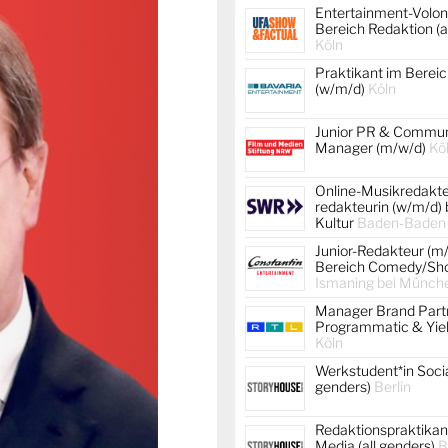
Entertainment-Volont
Bereich Redaktion (a
Köln
Praktikant im Berei
(w/m/d)
Köln
Junior PR & Commun
Manager (m/w/d)
Kö
Online-Musikredakteu
redakteurin (w/m/d)
Kultur
Baden-Baden
Junior-Redakteur (m
Bereich Comedy/Sh
Ismaning bei Münche
Manager Brand Partn
Programmatic & Yiel
Köln
Werkstudent*in Socia
genders)
Berlin
Redaktionspraktikant
Media (all genders)
B