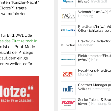
(m/w/d)
Ingolstadt
annten "Kanzler-Nacht"
Glotze?", fragte
Volontär/in (m/w/d) f
- woraufhin der
Hamburg
Praktikant*in (w/m/d
Öffentlichkeitsarbei
 für Bild. DWDL.de
es das Zitat zeitnah in
Praktikum Redaktion
München
n ist ein Print-Motiv
sichts der Anzeige
Elektromeister/Elekt
 auf, dem einige
(w/m/d)
Köln
n zu wollen, dafür
Redaktions-Praktik
München
Contract Manager (m
Vollzeit
Unterföhring
Senior Talent- & Br
(d/w/m)
Hamburg, Ber