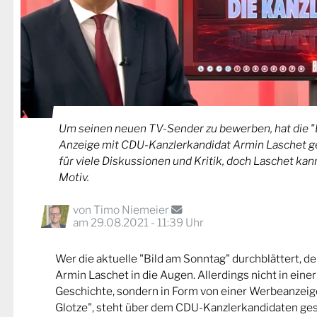
Um seinen neuen TV-Sender zu bewerben, hat die "B
Anzeige mit CDU-Kanzlerkandidat Armin Laschet ge
für viele Diskussionen und Kritik, doch Laschet kann
Motiv.
von
Timo Niemeier
am 29.08.2021 - 11:39 Uhr
Wer die aktuelle "Bild am Sonntag" durchblättert, 
Armin Laschet in die Augen. Allerdings nicht in eine
Geschichte, sondern in Form von einer Werbeanzeige. "
Glotze", steht über dem CDU-Kanzlerkandidaten gesc