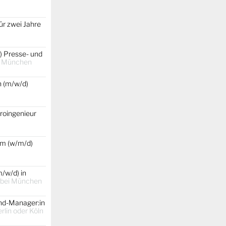
ür zwei Jahre
) Presse- und
t
München
 (m/w/d)
roingenieur
um (w/m/d)
/w/d) in
 bei München
and-Manager:in
lin oder Köln