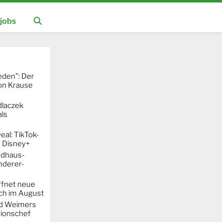
jobs
eden": Der
mon Krause
dlaczek
ls
al: TikTok-
 Disney+
ndhaus-
nderer-
ffnet neue
h im August
rd Weimers
ionschef