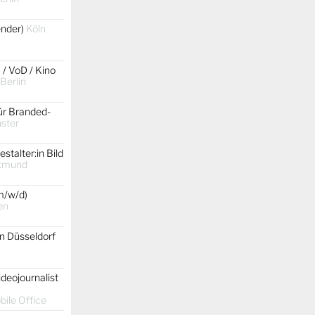
gender)
Köln
 / VoD / Kino
 Berlin
ür Branded-
ster
stalter:in Bild
tmund
m/w/d)
en
on Düsseldorf
ideojournalist
ile Office