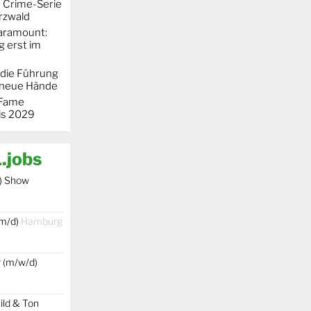
e Crime-Serie
rzwald
Paramount:
g erst im
 die Führung
 neue Hände
 "Fame
is 2029
.jobs
) Show
/m/d)
Hamburg
r (m/w/d)
ild & Ton