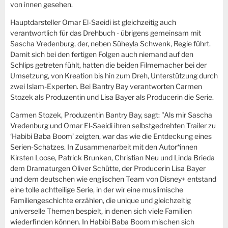
von innen gesehen.
Hauptdarsteller Omar El-Saeidi ist gleichzeitig auch
verantwortlich für das Drehbuch - übrigens gemeinsam mit
Sascha Vredenburg, der, neben Süheyla Schwenk, Regie führt.
Damit sich bei den fertigen Folgen auch niemand auf den
Schlips getreten fühlt, hatten die beiden Filmemacher bei der
Umsetzung, von Kreation bis hin zum Dreh, Unterstützung durch
zwei Islam-Experten. Bei Bantry Bay verantworten Carmen
Stozek als Produzentin und Lisa Bayer als Producerin die Serie.
Carmen Stozek, Produzentin Bantry Bay, sagt: "Als mir Sascha
Vredenburg und Omar El-Saeidi ihren selbstgedrehten Trailer zu
‘Habibi Baba Boom’ zeigten, war das wie die Entdeckung eines
Serien-Schatzes. In Zusammenarbeit mit den Autor*innen
Kirsten Loose, Patrick Brunken, Christian Neu und Linda Brieda
dem Dramaturgen Oliver Schütte, der Producerin Lisa Bayer
und dem deutschen wie englischen Team von Disney+ entstand
eine tolle achtteilige Serie, in der wir eine muslimische
Familiengeschichte erzählen, die unique und gleichzeitig
universelle Themen bespielt, in denen sich viele Familien
wiederfinden können. In Habibi Baba Boom mischen sich