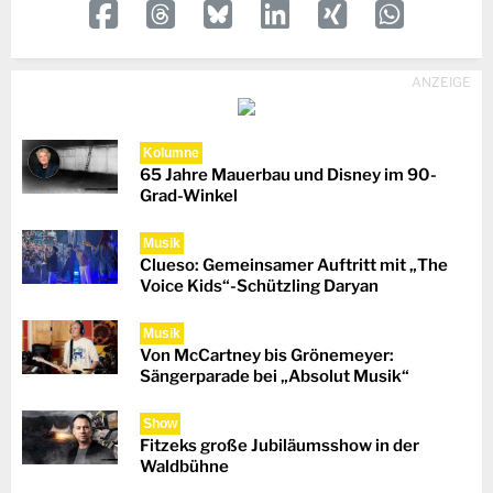
ANZEIGE
Kolumne
65 Jahre Mauerbau und Disney im 90-
Grad-Winkel
Musik
Clueso: Gemeinsamer Auftritt mit „The
Voice Kids“-Schützling Daryan
Musik
Von McCartney bis Grönemeyer:
Sängerparade bei „Absolut Musik“
Show
Fitzeks große Jubiläumsshow in der
Waldbühne