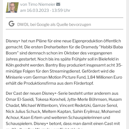
von
Timo Niemeier
am 16.03.2023 - 13:59 Uhr
DWDL bei Google als Quelle bevorzugen
Disney+ hat nun Pläne für eine neue Eigenproduktion öffentlich
gemacht. Die ersten Dreharbeiten für die Dramedy "Habibi Baba
Boom" sind demnach schon im Oktober des vergangenen
Jahres gestartet. Noch bis ins späte Frühjahr soll in Bielefeld in
Köln gedreht werden. Bantry Bay produziert insgesamt acht 35-
minütige Folgen für den Streamingdienst. Gefördert wird die
Miniserie vom German Motion Picture Fund, 1,84 Millionen Euro
erhält die Produktionsfirma aus dem Fördertopf.
Der Cast der neuen Disney+-Serie besteht unter anderem aus
Omar El-Saeidi, Tokesa Konxheli, Jytte-Merle Böhrnsen, Husam
Chadat, Michael Wittenborn, Vincent Redetzki, Gamze Senol,
Nick Julius Schuck, Meltem Kaptan, Sahin Eryilmaz, Mohamed
Achour, Kaan Ertem und weiteren Schauspielerinnen und
Schauspielern. Disney+ betont, dass man damit einen Cast mit