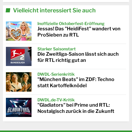
Vielleicht interessiert Sie auch
Inoffizielle Oktoberfest-Eröffnung
Jessas! Das "HeidiFest" wandert von
ProSieben zu RTL
Starker Saisonstart
Die Zweitliga-Saison lässt sich auch
für RTL richtig gut an
DWDL-Serienkritik
"München Beats" im ZDF: Techno
statt Kartoffelknödel
DWDL.de-TV-Kritik
"Gladiators" bei Prime und RTL:
Nostalgisch zurück in die Zukunft