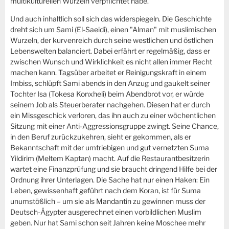
multikulturellen Wurzeln verpflichtet habe.
Und auch inhaltlich soll sich das widerspiegeln. Die Geschichte
dreht sich um Sami (El-Saeidi), einen "Alman" mit muslimischen
Wurzeln, der kurvenreich durch seine westlichen und östlichen
Lebenswelten balanciert. Dabei erfährt er regelmäßig, dass er
zwischen Wunsch und Wirklichkeit es nicht allen immer Recht
machen kann. Tagsüber arbeitet er Reinigungskraft in einem
Imbiss, schlüpft Sami abends in den Anzug und gaukelt seiner
Tochter Isa (Tokesa Konxheli) beim Abendbrot vor, er würde
seinem Job als Steuerberater nachgehen. Diesen hat er durch
ein Missgeschick verloren, das ihn auch zu einer wöchentlichen
Sitzung mit einer Anti-Aggressionsgruppe zwingt. Seine Chance,
in den Beruf zurückzukehren, sieht er gekommen, als er
Bekanntschaft mit der umtriebigen und gut vernetzten Suma
Yildirim (Meltem Kaptan) macht. Auf die Restaurantbesitzerin
wartet eine Finanzprüfung und sie braucht dringend Hilfe bei der
Ordnung ihrer Unterlagen. Die Sache hat nur einen Haken: Ein
Leben, gewissenhaft geführt nach dem Koran, ist für Suma
unumstößlich – um sie als Mandantin zu gewinnen muss der
Deutsch-Ägypter ausgerechnet einen vorbildlichen Muslim
geben. Nur hat Sami schon seit Jahren keine Moschee mehr