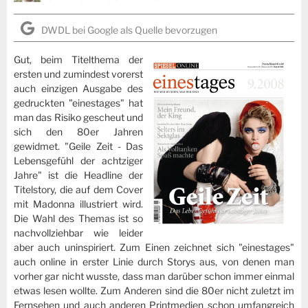
DWDL bei Google als Quelle bevorzugen
Gut, beim Titelthema der
ersten und zumindest vorerst
auch einzigen Ausgabe des
gedruckten "einestages" hat
man das Risiko gescheut und
sich den 80er Jahren
gewidmet. "Geile Zeit - Das
Lebensgefühl der achtziger
Jahre" ist die Headline der
Titelstory, die auf dem Cover
mit Madonna illustriert wird.
Die Wahl des Themas ist so
nachvollziehbar wie leider
aber auch uninspiriert. Zum Einen zeichnet sich "einestages"
auch online in erster Linie durch Storys aus, von denen man
vorher gar nicht wusste, dass man darüber schon immer einmal
etwas lesen wollte. Zum Anderen sind die 80er nicht zuletzt im
Fernsehen und auch anderen Printmedien schon umfangreich