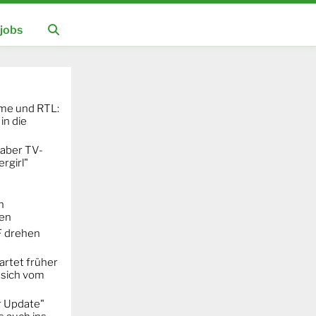
jobs
ime und RTL:
in die
 aber TV-
rgirl"
n
ken
F drehen
artet früher
 sich vom
r Update"