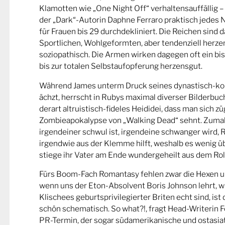
Klamotten wie „One Night Off“ verhaltensauffällig 
der „Dark“-Autorin Daphne Ferraro praktisch jedes
für Frauen bis 29 durchdekliniert. Die Reichen sind 
Sportlichen, Wohlgeformten, aber tendenziell herzen
soziopathisch. Die Armen wirken dagegen oft ein bis
bis zur totalen Selbstaufopferung herzensgut.
Während James unterm Druck seines dynastisch-ko
ächzt, herrscht in Rubys maximal diverser Bilderbuch
derart altruistisch-fideles Heididei, dass man sich züg
Zombieapokalypse von „Walking Dead“ sehnt. Zumal
irgendeiner schwul ist, irgendeine schwanger wird, 
irgendwie aus der Klemme hilft, weshalb es wenig 
stiege ihr Vater am Ende wundergeheilt aus dem Roll
Fürs Boom-Fach Romantasy fehlen zwar die Hexen u
wenn uns der Eton-Absolvent Boris Johnson lehrt, wi
Klischees geburtsprivilegierter Briten echt sind, i
schön schematisch. So what?!, fragt Head-Writerin F
PR-Termin, der sogar südamerikanische und ostasiat