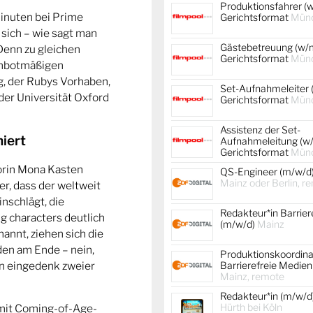
Produktionsfahrer (w
Minuten bei Prime
Gerichtsformat
Mün
 sich – wie sagt man
Gästebetreuung (w/m
Denn zu gleichen
Gerichtsformat
Mün
r unbotmäßigen
, der Rubys Vorhaben,
Set-Aufnahmeleiter 
 der Universität Oxford
Gerichtsformat
Mün
Assistenz der Set-
niert
Aufnahmeleitung (w/
Gerichtsformat
Mün
torin Mona Kasten
QS-Engineer (m/w/d
Mainz oder Berlin, r
er, dass der weltweit
nschlägt, die
Redakteur*in Barrier
g characters deutlich
(m/w/d)
Mainz
annt, ziehen sich die
den am Ende – nein,
Produktionskoordina
on eingedenk zweier
Barrierefreie Medien
Mainz, remote
Redakteur*in (m/w/d
Hürth bei Köln
– mit Coming-of-Age-