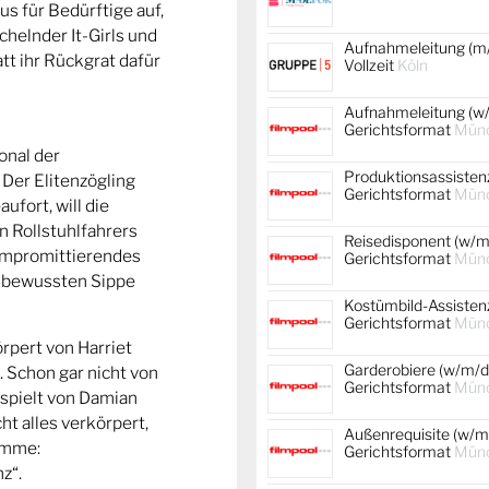
s für Bedürftige auf,
chelnder It-Girls und
Aufnahmeleitung (m/
tt ihr Rückgrat dafür
Vollzeit
Köln
Aufnahmeleitung (w/
Gerichtsformat
Mün
onal der
Produktionsassistenz
 Der Elitenzögling
Gerichtsformat
Mün
fort, will die
n Rollstuhlfahrers
Reisedisponent (w/m/
Kompromittierendes
Gerichtsformat
Mün
enbewussten Sippe
Kostümbild-Assistenz
Gerichtsformat
Mün
rpert von Harriet
Garderobiere (w/m/d)
n. Schon gar nicht von
Gerichtsformat
Mün
spielt von Damian
ht alles verkörpert,
Außenrequisite (w/m/
timme:
Gerichtsformat
Mün
z“.