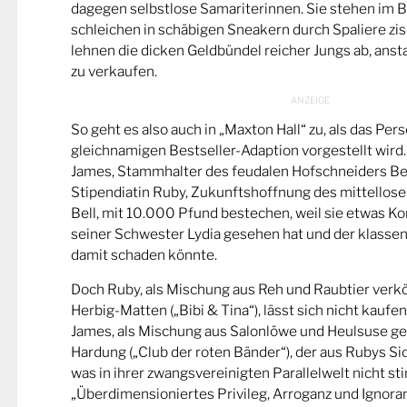
dagegen selbstlose Samariterinnen. Sie stehen im Bu
schleichen in schäbigen Sneakern durch Spaliere zis
lehnen die dicken Geldbündel reicher Jungs ab, ansta
zu verkaufen.
So geht es also auch in „Maxton Hall“ zu, als das Pers
gleichnamigen Bestseller-Adaption vorgestellt wird.
James, Stammhalter des feudalen Hofschneiders Beau
Stipendiatin Ruby, Zukunftshoffnung des mittellose
Bell, mit 10.000 Pfund bestechen, weil sie etwas 
seiner Schwester Lydia gesehen hat und der klass
damit schaden könnte.
Doch Ruby, als Mischung aus Reh und Raubtier verkö
Herbig-Matten („Bibi & Tina“), lässt sich nicht kaufe
James, als Mischung aus Salonlöwe und Heulsuse ge
Hardung („Club der roten Bänder“), der aus Rubys Sic
was in ihrer zwangsvereinigten Parallelwelt nicht s
„Überdimensioniertes Privileg, Arroganz und Ignoran