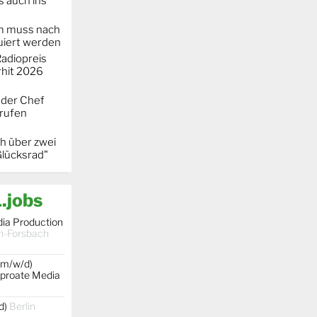
 auch ins
m muss nach
iert werden
adiopreis
hit 2026
 der Chef
erufen
h über zwei
Glücksrad"
.jobs
dia Production
h-Forsbach
(m/w/d)
rproate Media
d)
Berlin