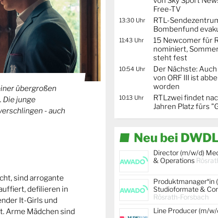
von Sky Sport News
Free-TV
RTL-Sendezentru
13:30 Uhr
Bombenfund evaku
15 Newcomer für R
11:43 Uhr
nominiert, Sommer
steht fest
Der Nächste: Auch
10:54 Uhr
von ORF III ist abb
worden
einer übergroßen
RTLzwei findet nac
10:13 Uhr
. Die junge
Jahren Platz fürs "
verschlingen - auch
Neu bei DWDL
Director (m/w/d) Me
& Operations
Rösrat
cht, sind arrogante
Produktmanager*in 
ffiert, defilieren in
Studioformate & Co
Rösrath-Forsbach
der It-Girls und
Line Producer (m/w/
rt. Arme Mädchen sind