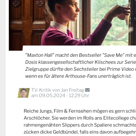
"Maxton Hall" macht den Bestseller "Save Me" mit 
Dosis klassengesellschaftlicher Klischees zur Serie
Zielgruppe dürfte den Sechsteiler bei Prime Video 
wenn es für ältere Arthouse-Fans unerträglich ist.
TV-Kritik von
Jan Freitag
am 09.05.2024 - 12:29 Uhr
Reiche Jungs, Film & Fernsehen mögen es gern schli
Arschlöcher. Sie werden im Rolls ans Elitecollege chau
rahmengenähten Slippers durch Spaliere schmachten
zücken dicke Geldbündel, falls eins davon aufbegeh