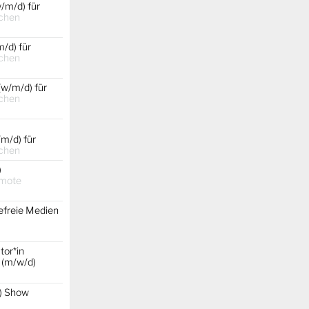
/m/d) für
chen
/d) für
chen
(w/m/d) für
chen
m/d) für
chen
)
emote
efreie Medien
tor*in
 (m/w/d)
) Show