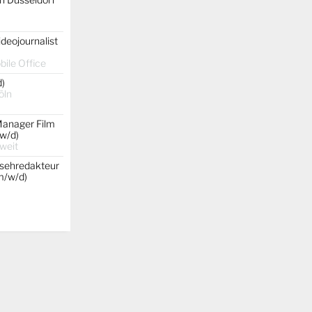
ideojournalist
ile Office
d)
öln
Manager Film
w/d)
weit
nsehredakteur
(m/w/d)