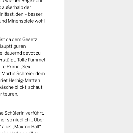
nd wie der Regisseur
s außerhalb der
nlässt, den – besser:
und Minenspiele wohl
 ist da dem Gesetz
Hauptfiguren
el dauernd devot zu
berstülpt. Tolle Fummel
ätte Prime „Sex
t Martin Schreier dem
riet Herbig-Matten
Wäsche blickt, schaut
r teuren.
e Schülerin verführt,
mer so niedlich… Über
alias „Maxton Hall“