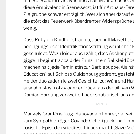
mit. Bei Beauforts ist Business halt Männersache. U
diese Ambivalenz in Szene setzt, ist für Arthaus-Fan
Zielgruppe schwer erträglich. Wer sich aber darauf ei
die stört das Feuerwerk überdrehter Widersprüche 
wenig.
Dass Ruby ein Kindheitstrauma, aber null Makel hat,
bedingungsloser Identifikationsstiftung weiblicher 
geschuldet. Wozu leider auch zählt, dass Aschenputt
giggeln beginnt, sobald der Prinz ihr ein Ballkleid ü
machen halt jede Feministin zur Barbiepuppe. Als h
Education“ auf Schloss Guldenburg gedreht, gesteh
Heldenduo zudem je zwei Gesichter zu: Während Har
ausnahmslos trotzig oder entzückt aus der billigen 
Damian Hardung verzweifelt oder snobistisch aus de
Mangels Grautöne taugt da sogar ein Lehrer, der sein
zum Sympathieträger. Govinda Golleti guckt halt im
toxische Episoden wie diese hinaus macht „Save Me“ 