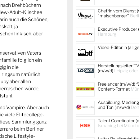
– nach Drehbüchern
Chef*in vom Dienst (
 New-Adult-Klischee
"maischberger"
Berl
darin auch die Schönen,
skalt, ja
Executive Producer 
schen linkisch, aber
Hamburg
Video-Editor:in (all 
nservativen Vaters
familie folglich ein
Herstellungsleiter TV
ig in die
(m/w/d)
Leipzig oder
 ringsum natürlich
Ruby aber allen
Freelancer (m/w/d) f
überraschen würde,
Content-Format
Mün
stuhl.
Ausbildung: Medienge
und Ton (m/w/d)
Dor
nd Vampire. Aber auch
e viele Elitecollege-
Talent Coordinator (
st diese Sammlung ganz
Ismaning bei Münch
erraro beim Berliner
ische Lifestyle-
Leiter Politikredakti