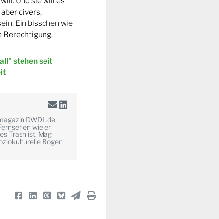
ill. Und sie will es
 aber divers,
ein. Ein bisschen wie
e Berechtigung.
ll" stehen seit
it
enmagazin DWDL.de.
Fernsehen wie er
es Trash ist. Mag
soziokulturelle Bogen