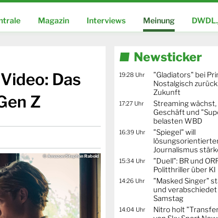
ntrale
Magazin
Interviews
Meinung
DWDL.
Newsticker
 Video: Das
"Gladiators" bei Pr
19:28 Uhr
Nostalgisch zurück 
Zukunft
 Gen Z
Streaming wächst,
17:27 Uhr
Geschäft und "Supe
belasten WBD
"Spiegel" will
16:39 Uhr
lösungsorientierte
Journalismus stär
© Amazon/Stephan Rabold
"Duell": BR und OR
15:34 Uhr
Politthriller über KI
"Masked Singer" st
14:26 Uhr
und verabschiedet
Samstag
Nitro holt "Transfe
14:04 Uhr