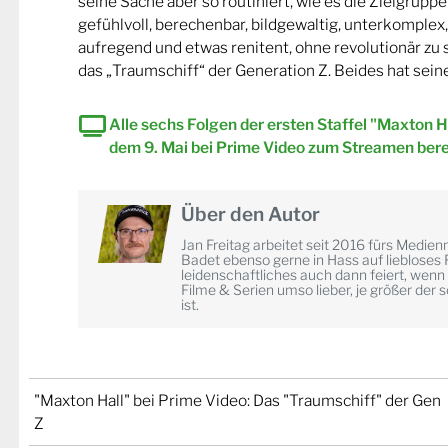
seine Sache aber so routiniert, wie es die Zielgruppe w
gefühlvoll, berechenbar, bildgewaltig, unterkomplex,
aufregend und etwas renitent, ohne revolutionär zu s
das „Traumschiff“ der Generation Z. Beides hat sein
Alle sechs Folgen der ersten Staffel "Maxton Ha
dem 9. Mai bei Prime Video zum Streamen bere
Über den Autor
Jan Freitag arbeitet seit 2016 fürs Medi
Badet ebenso gerne in Hass auf liebloses 
leidenschaftliches auch dann feiert, wenn 
Filme & Serien umso lieber, je größer der 
ist.
"Maxton Hall" bei Prime Video: Das "Traumschiff" der Gen
Z