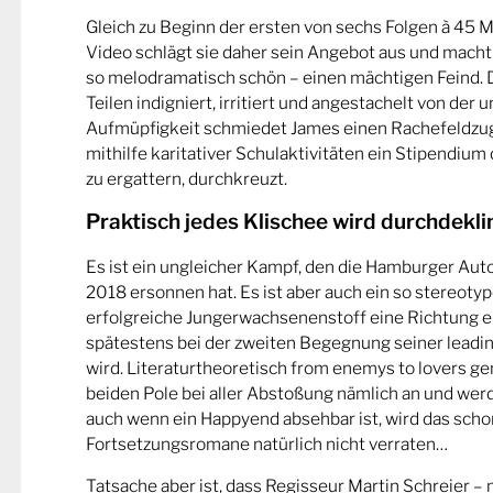
Gleich zu Beginn der ersten von sechs Folgen à 45 
Video schlägt sie daher sein Angebot aus und macht
so melodramatisch schön – einen mächtigen Feind. 
Teilen indigniert, irritiert und angestachelt von de
Aufmüpfigkeit schmiedet James einen Rachefeldzug
mithilfe karitativer Schulaktivitäten ein Stipendium
zu ergattern, durchkreuzt.
Praktisch jedes Klischee wird durchdekli
Es ist ein ungleicher Kampf, den die Hamburger Au
2018 ersonnen hat. Es ist aber auch ein so stereotyp
erfolgreiche Jungerwachsenenstoff eine Richtung ei
spätestens bei der zweiten Begegnung seiner leadin
wird. Literaturtheoretisch from enemys to lovers gen
beiden Pole bei aller Abstoßung nämlich an und wer
auch wenn ein Happyend absehbar ist, wird das sch
Fortsetzungsromane natürlich nicht verraten…
Tatsache aber ist, dass Regisseur Martin Schreier 