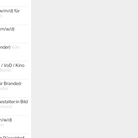
w/m/d) für
in
(m/w/d)
gender)
Köln
 / VoD / Kino
 Berlin
ür Branded-
ster
stalter:in Bild
tmund
m/w/d)
en
on Düsseldorf