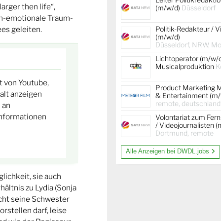
arger then life“,
(m/w/d)
Düsseldorf
sch-emotionale Traum-
Politik-Redakteur / V
es geleiten.
(m/w/d)
Düsseldorf, NRW, Mob
Lichtoperator (m/w/
Musicalproduktion
K
lt von Youtube,
Product Marketing 
halt anzeigen
& Entertainment (m/
remote, deutschland
 an
Informationen
Volontariat zum Fer
/ Videojournalisten 
Dortmund, remote
Alle Anzeigen bei DWDL.jobs
lichkeit, sie auch
ältnis zu Lydia (Sonja
richt seine Schwester
rstellen darf, leise