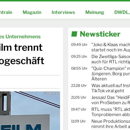
ntrale
Magazin
Interviews
Meinung
DWDL.
Newsticker
des Unternehmens
ilm trennt
"Joko & Klaas mac
09:49 Uhr
startet noch im Au
Die Zweitliga-Saison
09:25 Uhr
iogeschäft
auch für RTL richti
"Quiz-Champion" m
08:55 Uhr
Jüngeren, Borg pun
Älteren
Was aktuell auf In
22:28 Uhr
TikTok viral geht
© DWDL.de
Jessas! Das "Heidi
21:05 Uhr
von ProSieben zu 
RTL muss "RTL akt
19:47 Uhr
Tonproblemen abb
Neue Produktionsa
11:09 Uhr
nimmt ihre Arbeit 