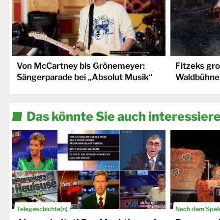
Von McCartney bis Grönemeyer:
Fitzeks gr
Sängerparade bei „Absolut Musik“
Waldbühne
Das könnte Sie auch interessier
© DWDL
Telegeschichte(n)
Nach dem Spekt