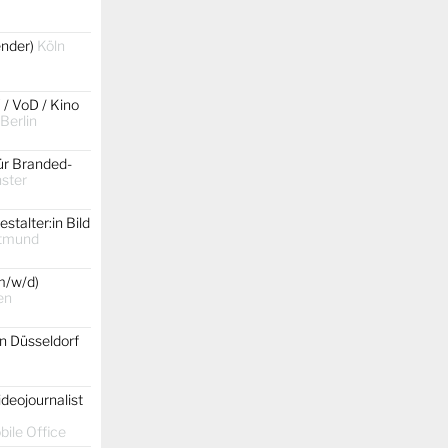
gender)
Köln
 / VoD / Kino
 Berlin
ür Branded-
ster
stalter:in Bild
tmund
m/w/d)
en
on Düsseldorf
ideojournalist
ile Office