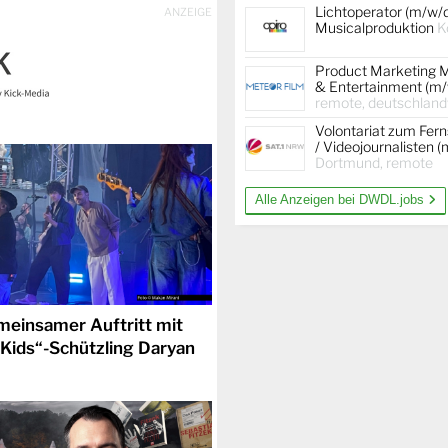
Lichtoperator (m/w/
ANZEIGE
Musicalproduktion
K
Product Marketing 
& Entertainment (m/
remote, deutschland
Volontariat zum Fer
/ Videojournalisten 
Dortmund, remote
Alle Anzeigen bei DWDL.jobs
meinsamer Auftritt mit
 Kids“-Schützling Daryan