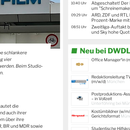
Abgeschaltet! De
10:40 Uhr
um "Schreinemaker
ARD, ZDF und RTL 
09:29 Uhr
Prozent-Marke mit
Zweitliga-Auftakt b
08:51 Uhr
und Sky hohe Quo
Neu bei DWDL
ne schlankere
g vier
Office Manager*in (
werden. Beim Studio-
n.
Redaktionsleitung T
(m/w/d)
München
Postproduktions-Ass
– in Vollzeit
Unterföhring bei Mü
lautet die
Kostümbildner (w/m/
nd auch ihrer
Gerichtsformat
Mün
em über ihre
WR, BR und MDR sowie
Studentische Hilfskr