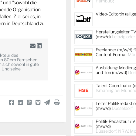
Hamburg
 und "sowohl die
hende Organisation
Video-Editor:in (all 
len. Ziel sei es, in
rn in Deutschland zu
Herstellungsleiter TV
(m/w/d)
Leipzig oder
Freelancer (m/w/d) f
Content-Format
Mün
akteur des
en 80ern Fernsehen
 sich sowohl in gute
Ausbildung: Medienge
. Und seine
und Ton (m/w/d)
Dor
Talent Coordinator (
Ismaning bei Münch
Leiter Politikredakti
(m/w/d)
Düsseldorf
Politik-Redakteur / V
(m/w/d)
Düsseldorf, NRW, Mob