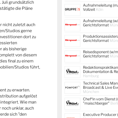
 Juli grundsätzlich
Aufnahmeleitung (m/
stätigte die Pläne
Vollzeit
Köln
Aufnahmeleitung (w/
r nicht zuletzt auch
Gerichtsformat
Mün
ien/Studios gerne
Produktionsassistenz
vestitionen dort zu
Gerichtsformat
Mün
essierten
 als bisherige
Reisedisponent (w/m/
komplett von diesem
Gerichtsformat
Mün
dies final zu einem
bilien/Studios führt,
Redaktionspraktikan
Dokumentation & Re
Hamburg
Technical Sales Mana
Broadcast & Live Ev
ent zu erwarten.
München
stribution aufgelöst
Chef*in vom Dienst (
integriert. Wie man
"maischberger"
Berl
r noch unklar, auch
erde sich "den
Executive Producer 