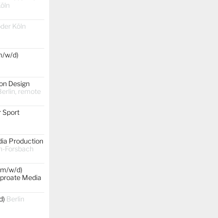
Köln
oder Köln
m/w/d)
on Design
erlin, remote
 Sport
dia Production
h-Forsbach
(m/w/d)
rproate Media
d)
Berlin