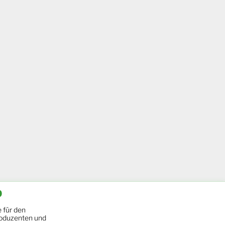
b
 für den
oduzenten und