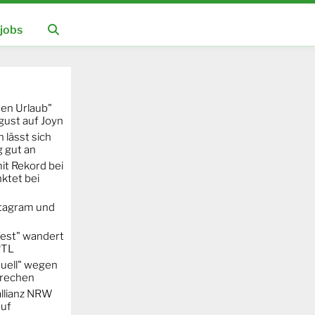
jobs
hen Urlaub"
gust auf Joyn
 lässt sich
g gut an
it Rekord bei
ktet bei
stagram und
Fest" wandert
RTL
uell" wegen
rechen
llianz NRW
auf