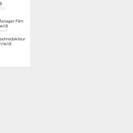
d)
öln
Manager Film
w/d)
weit
nsehredakteur
(m/w/d)