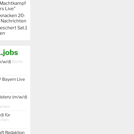
r Machtkampf
s Live"
knacken 20-
 Nachrichten
eschert Sat.1
ten
.jobs
m/w/d)
Berlin
V Bayern Live
istenz (m/w/d)
nchen
d) für
chen
aft Redaktion