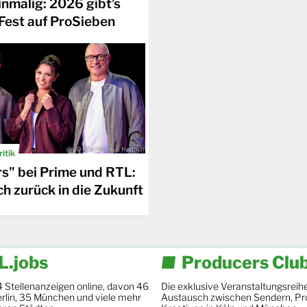
inmalig: 2026 gibt’s
iFest auf ProSieben
© RTL / Markus Hertrich
itik
rs" bei Prime und RTL:
h zurück in die Zukunft
.jobs
Producers Clu
4 Stellenanzeigen online, davon 46
Die exklusive Veranstaltungsreihe
Berlin, 35 München und viele mehr
Austausch zwischen Sendern, Pr