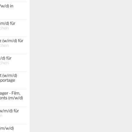
w/d) in
m/d) für
chen
 (w/m/d) für
chen
d) für
chen
t (w/m/d)
portage
ger - Film,
ents (m/w/d)
w/m/d) für
in
(m/w/d)