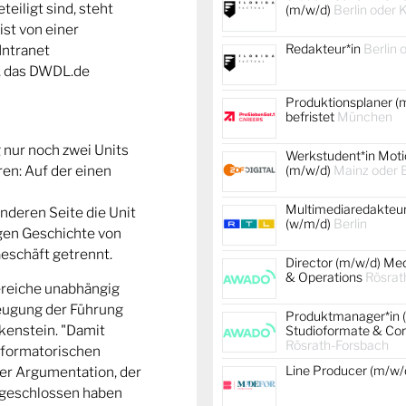
eiligt sind, steht
(m/w/d)
Berlin oder 
ist von einer
Redakteur*in
Berlin 
Intranet
t, das DWDL.de
Produktionsplaner (
befristet
München
g nur noch zwei Units
Werkstudent*in Moti
en: Auf der einen
(m/w/d)
Mainz oder B
Multimediaredakteur
nderen Seite die Unit
(w/m/d)
Berlin
igen Geschichte von
eschäft getrennt.
Director (m/w/d) Me
& Operations
Rösrat
Bereiche unabhängig
eugung der Führung
Produktmanager*in 
ckenstein. "Damit
Studioformate & Co
Rösrath-Forsbach
sformatorischen
Line Producer (m/w/
ner Argumentation, der
angeschlossen haben