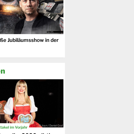
oße Jubiläumsshow in der
en
© Joyn / Daniel Graf
akel im Vorjahr