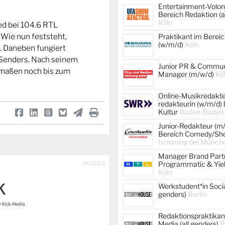
Entertainment-Volont
Bereich Redaktion (a
Köln
ed bei 104.6 RTL
. Wie nun feststeht,
Praktikant im Berei
(w/m/d)
Köln
n. Daneben fungiert
 Senders. Nach seinem
Junior PR & Commun
rmaßen noch bis zum
Manager (m/w/d)
Kö
Online-Musikredakteu
redakteurin (w/m/d)
Kultur
Baden-Baden
Junior-Redakteur (m
Bereich Comedy/Sh
Ismaning bei Münche
Manager Brand Partn
ANZEIGE
Programmatic & Yiel
Köln
Werkstudent*in Socia
genders)
Berlin
Redaktionspraktikant
Media (all genders)
B