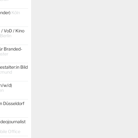
gender)
Köln
 / VoD / Kino
 Berlin
ür Branded-
ster
stalter:in Bild
tmund
m/w/d)
en
on Düsseldorf
ideojournalist
ile Office