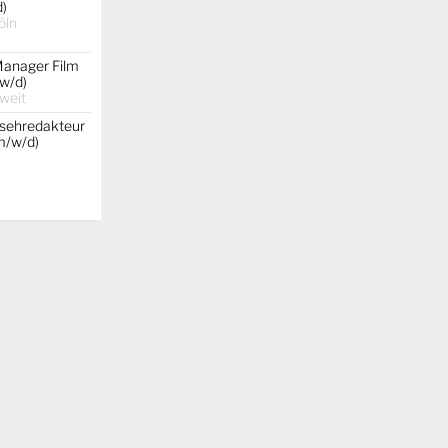
d)
öln
Manager Film
w/d)
weit
nsehredakteur
(m/w/d)