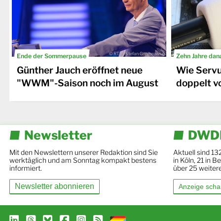
© RTL / Stefan Gregorowius
Ende der Sommerpause
Zehn Jahre dana
Günther Jauch eröffnet neue
Wie Serv
"WWM"-Saison noch im August
doppelt v
Newsletter
DWDL
Mit den Newslettern unserer Redaktion sind Sie
Aktuell sind 13
werktäglich und am Sonntag kompakt bestens
in Köln, 21 in 
informiert.
über 25 weiter
Newsletter abonnieren
Anzeige scha