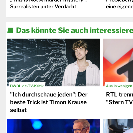
Surrealisten unter Verdacht
eine eigen
Das könnte Sie auch interessier
© Joyn / Joshua Schneider
DWDL.de-TV-Kritik
Aus in wenige
"Ich durchschaue jeden": Der
RTL trenn
beste Trick ist Timon Krause
"Stern T
selbst