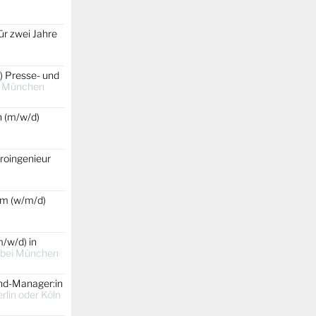
ür zwei Jahre
) Presse- und
t
München
 (m/w/d)
roingenieur
um (w/m/d)
/w/d) in
 bei München
and-Manager:in
lin oder Köln