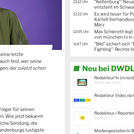
"Keltenburg": Neu
13:12 Uhr
entsteht im Schwa
Es wird teuer für 
12:22 Uhr
Kartell-Verhandlun
März
Max Schlereth legt
12:05 Uhr
von münchen.tv in
"Bild" sichert sich
11:47 Uhr
Fighting"-Rechte b
eine letzte
uch fest, wer seine
Neu bei DWDL
gen, der zuletzt schon
Redakteur*in (m/w/d
Hürth bei Köln
Redakteur Video (w
olger für seinen
Redakteur / Reporte
n. Wie jetzt bekannt
Berlin
liche Sendung, die
randenburgs lustigste
Mediengestalter/in B