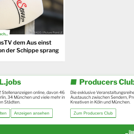
© IMAGO / Picture Point LE
ch...
usTV dem Aus einst
on der Schippe sprang
.jobs
Producers Clu
2 Stellenanzeigen online, davon 46
Die exklusive Veranstaltungsreihe
Berlin, 34 München und viele mehr in
Austausch zwischen Sendern, Pr
en Städten.
Kreativen in Köln und München.
lten
Anzeigen ansehen
Zum Producers Club