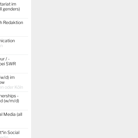
ariat im
ll genders)
ch Redaktion
ication
ln
r / -
 bei SWR
/w/d) im
ow
n oder Köln
erships -
d (w/m/d)
l Media (all
*in Social
erlin