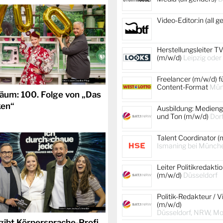
Video-Editor:in (all 
Herstellungsleiter TV
(m/w/d)
Leipzig oder
Freelancer (m/w/d) f
Content-Format
Mün
läum: 100. Folge von „Das
ken“
Ausbildung: Medienge
und Ton (m/w/d)
Dor
Talent Coordinator (
Ismaning bei Münch
Leiter Politikredakti
(m/w/d)
Düsseldorf
Politik-Redakteur / V
(m/w/d)
Düsseldorf, NRW, Mob
gibt Körpersprache-Profi