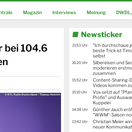
ntrale
Magazin
Interviews
Meinung
DWDL.
Newsticker
 bei 104.6
"Ich durchschaue j
21:53 Uhr
beste Trick ist Ti
selbst
en
Silbereisen und Se
16:20 Uhr
moderieren erstma
zusammen
Content-Sharing-De
15:52 Uhr
Videos kommen zu
Vox setzt auf "Pfa
15:10 Uhr
© RTL Radio Deutschland / Thomas Hedrich
Profis" und Auswa
Kuppelei
Günther Jauch erö
14:38 Uhr
"WWM"-Saison noc
Christian Meier wi
13:42 Uhr
neuer Kommunikat