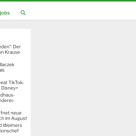
jobs
eden": Der
mon Krause
dlaczek
ls
al: TikTok-
 Disney+
ndhaus-
nderer-
ffnet neue
h im August
rd Weimers
ionschef