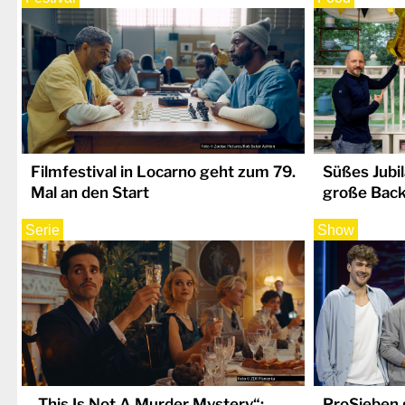
Filmfestival in Locarno geht zum 79.
Süßes Jubi
Mal an den Start
große Bac
Serie
Show
„This Is Not A Murder Mystery“:
ProSieben 