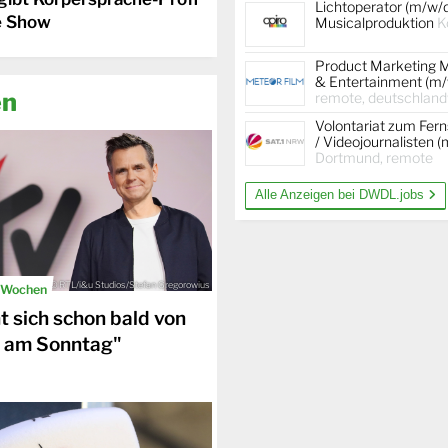
Lichtoperator (m/w/
e Show
Musicalproduktion
K
Product Marketing 
& Entertainment (m/
en
remote, deutschland
Volontariat zum Fer
/ Videojournalisten 
Dortmund, remote
Alle Anzeigen bei DWDL.jobs
© RTL/i&u Studios/Stefan Gregorowius
n Wochen
t sich schon bald von
V am Sonntag"