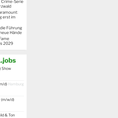
e Crime-Serie
rzwald
Paramount:
g erst im
 die Führung
 neue Hände
 "Fame
is 2029
.jobs
) Show
/m/d)
Hamburg
r (m/w/d)
ild & Ton