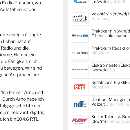
(m/w/d)
Ingolstadt
n Radio Potsdam, wo
Aufstehen ist der
Volontär/in (m/w/d) f
Hamburg
Praktikant*in (w/m/d
 entschieden", sagte
Öffentlichkeitsarbei
n Lohan hat auf
 Radio und die
Praktikum Redaktion
München
imme, Humor, ein
die Fähigkeit, sich
Elektromeister/Elekt
 zu bewegen. Wir sind
(w/m/d)
Köln
igene Art prägen und
Redaktions-Praktik
München
 "Ich bin mit Arno und
 Durch Arno habe ich
Contract Manager (m
Vollzeit
Unterföhring
rfolgsgeschichte der
rn, relevant, digital,
Senior Talent- & Br
. Ich bin 104.6 RTL
(d/w/m)
Hamburg, Ber