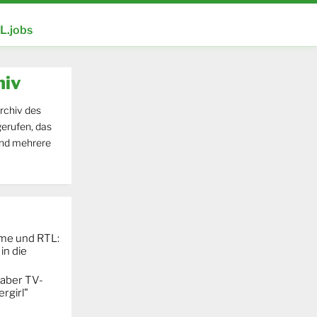
.jobs
hiv
rchiv des
erufen, das
und mehrere
ime und RTL:
in die
 aber TV-
rgirl"