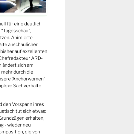
ll für eine deutlich
 "Tagesschau",
tzen. Animierte
alte anschaulicher
bisher auf exzellenten
 Chefredakteur ARD-
 ändert sich am
t mehr durch die
unsere 'Anchorwomen'
mplexe Sachverhalte
d den Vorspann ihres
stisch tut sich etwas:
 Grundzügen erhalten,
ng - wieder neu
omposition, die von