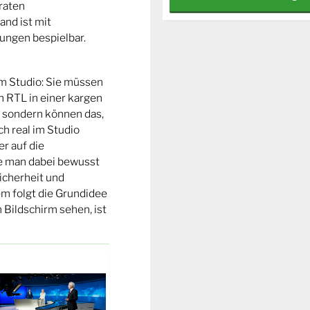
raten
and ist mit
ungen bespielbar.
m Studio: Sie müssen
n RTL in einer kargen
, sondern können das,
ch real im Studio
r auf die
be man dabei bewusst
Sicherheit und
em folgt die Grundidee
 Bildschirm sehen, ist