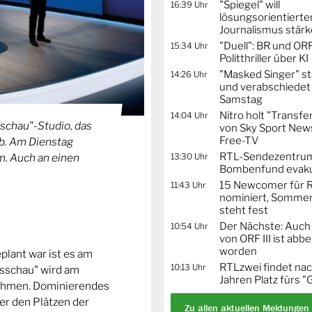
"Spiegel" will
16:39 Uhr
lösungsorientierte
Journalismus stär
"Duell": BR und OR
15:34 Uhr
Politthriller über KI
"Masked Singer" st
14:26 Uhr
und verabschiedet
Samstag
Nitro holt "Transfe
14:04 Uhr
sschau"-Studio, das
von Sky Sport News
Free-TV
eb. Am Dienstag
RTL-Sendezentru
13:30 Uhr
m. Auch an einen
Bombenfund evaku
15 Newcomer für R
11:43 Uhr
nominiert, Sommer
steht fest
Der Nächste: Auch
10:54 Uhr
von ORF III ist abb
worden
eplant war ist es am
RTLzwei findet nac
10:13 Uhr
sschau" wird am
Jahren Platz fürs "
ehmen. Dominierendes
er den Plätzen der
Zu allen aktuellen Meldungen