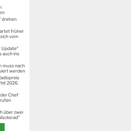
n
ken
F drehen
artet früher
 sich vom
r Update"
 auch ins
m muss nach
iert werden
adiopreis
hit 2026
 der Chef
erufen
h über zwei
Glücksrad"