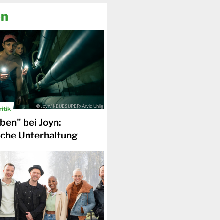
en
© Joyn/ NEUESUPER/ Arvid Uhlig
itik
en" bei Joyn:
sche Unterhaltung