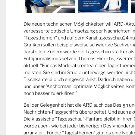
Die neuen technischen Möglichkeiten will ARD-Aktue
verbesserte optische Umsetzung der Nachrichten in
"Tagesthemen" und auf dem Kanal tagesschau24 nu
Grafiken sollen beispielsweise schwierige Sachverh
darstellen. Zudem werde die Tagesschau stärker als 
Fotojournalismus setzen. Thomas Hinrichs, Zweiter
aktuell: "Für das Moderatorenteam der Tagesthemen
meisten. Sie sind im Studio unterwegs, werden nich
Tischkante bildlich eingeschränkt. Dadurch haben 
und unser 'Anchorman' optimale Möglichkeiten, ko
noch besser zu erklären."
Bei der Gelegenheit hat die ARD auch das Design un
Nachrichten-Flaggschiffs überarbeitet. Und auch aku
Die klassische "Tagesschau"-Fanfare bleibt in ihren
wurde aber - wie bei jeder bisherigen Designänderu
arrangiert. Für die "Tagesthemen" gibt es eine Neuk