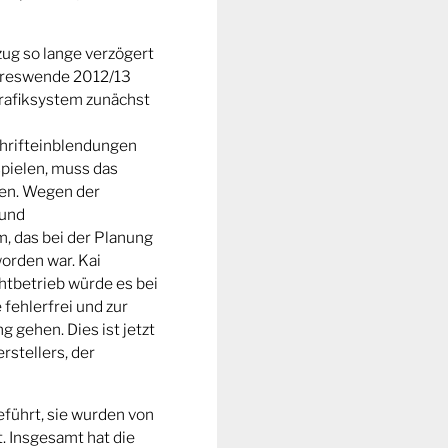
zug so lange verzögert
ahreswende 2012/13
Grafiksystem zunächst
chrifteinblendungen
pielen, muss das
ren. Wegen der
 und
, das bei der Planung
orden war. Kai
chtbetrieb würde es bei
fehlerfrei und zur
g gehen. Dies ist jetzt
rstellers, der
führt, sie wurden von
. Insgesamt hat die