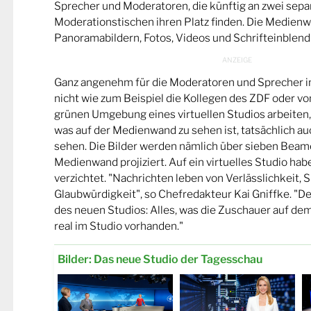
Sprecher und Moderatoren, die künftig an zwei sepa
Moderationstischen ihren Platz finden. Die Medienw
Panoramabildern, Fotos, Videos und Schrifteinblend
Ganz angenehm für die Moderatoren und Sprecher i
nicht wie zum Beispiel die Kollegen des ZDF oder vo
grünen Umgebung eines virtuellen Studios arbeiten
was auf der Medienwand zu sehen ist, tatsächlich au
sehen. Die Bilder werden nämlich über sieben Beame
Medienwand projiziert. Auf ein virtuelles Studio ha
verzichtet. "Nachrichten leben von Verlässlichkeit, 
Glaubwürdigkeit", so Chefredakteur Kai Gniffke. "D
des neuen Studios: Alles, was die Zuschauer auf dem
real im Studio vorhanden."
Bilder: Das neue Studio der Tagesschau