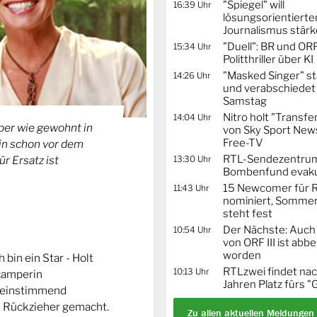
"Spiegel" will
16:39 Uhr
lösungsorientierte
Journalismus stär
"Duell": BR und OR
15:34 Uhr
Politthriller über KI
"Masked Singer" st
14:26 Uhr
und verabschiedet
Samstag
Nitro holt "Transfe
14:04 Uhr
mper wie gewohnt in
von Sky Sport News
Free-TV
in schon vor dem
RTL-Sendezentru
13:30 Uhr
r Ersatz ist
Bombenfund evaku
15 Newcomer für R
11:43 Uhr
nominiert, Sommer
steht fest
Der Nächste: Auch
10:54 Uhr
von ORF III ist abb
worden
 bin ein Star - Holt
RTLzwei findet nac
10:13 Uhr
lcamperin
Jahren Platz fürs "
reinstimmend
en Rückzieher gemacht.
Zu allen aktuellen Meldungen