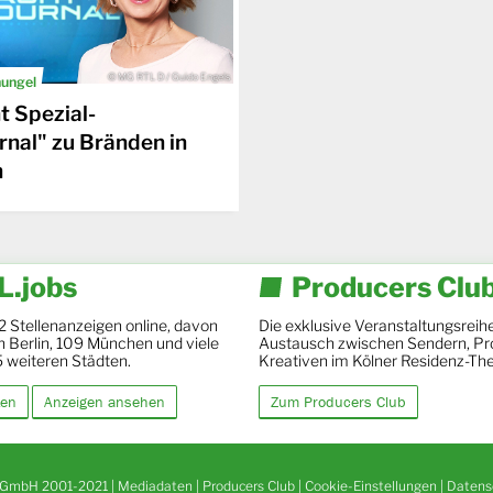
© MG RTL D / Guido Engels
ungel
 Spezial-
rnal" zu Bränden in
n
.jobs
Producers Clu
2 Stellenanzeigen online, davon
Die exklusive Veranstaltungsreihe
 in Berlin, 109 München und viele
Austausch zwischen Sendern, Pr
5 weiteren Städten.
Kreativen im Kölner Residenz-The
ten
Anzeigen ansehen
Zum Producers Club
GmbH 2001-2021 |
Mediadaten
|
Producers Club
|
Cookie-Einstellungen
|
Datens