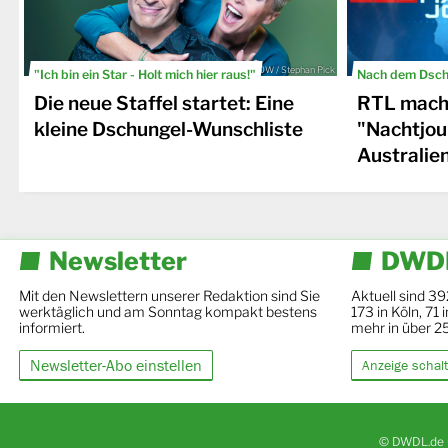
© TVNOW / Stephan Pick
"Ich bin ein Star - Holt mich hier raus!"
Nach dem Dsch
Die neue Staffel startet: Eine
RTL macht
kleine Dschungel-Wunschliste
"Nachtjou
Australie
Newsletter
DWDL
Mit den Newslettern unserer Redaktion sind Sie
Aktuell sind 39
werktäglich und am Sonntag kompakt bestens
173 in Köln, 71
informiert.
mehr in über 2
Newsletter-Abo einstellen
Anzeige schal
© DWDL.de 