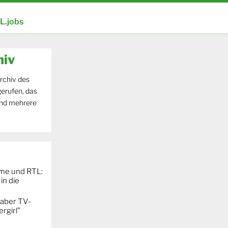
.jobs
hiv
rchiv des
erufen, das
und mehrere
ime und RTL:
in die
 aber TV-
rgirl"