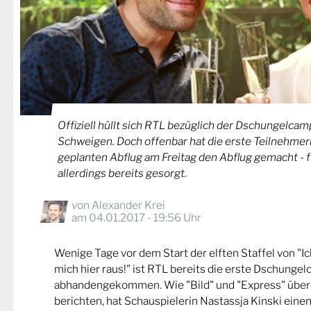
Offiziell hüllt sich RTL bezüglich der Dschungelca
Schweigen. Doch offenbar hat die erste Teilnehmer
geplanten Abflug am Freitag den Abflug gemacht - fü
allerdings bereits gesorgt.
von
Alexander Krei
am 04.01.2017 - 19:56 Uhr
Wenige Tage vor dem Start der elften Staffel von "Ich
mich hier raus!" ist RTL bereits die erste Dschunge
abhandengekommen. Wie "Bild" und "Express" übe
berichten, hat Schauspielerin Nastassja Kinski ein