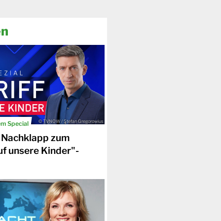
en
© TVNOW / Stefan Gregorowius
em Special
 Nachklapp zum
uf unsere Kinder"-