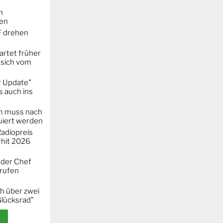
n
ken
F drehen
artet früher
 sich vom
r Update"
 auch ins
m muss nach
iert werden
adiopreis
hit 2026
 der Chef
erufen
h über zwei
Glücksrad"