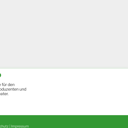
b
 für den
oduzenten und
ater.
chutz
|
Impressum