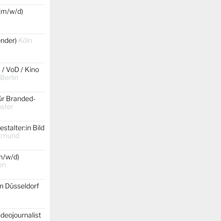
(m/w/d)
gender)
Köln
 / VoD / Kino
 Berlin
ür Branded-
ster
stalter:in Bild
tmund
m/w/d)
en
on Düsseldorf
ideojournalist