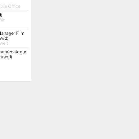
ile Office
d)
öln
Manager Film
w/d)
weit
nsehredakteur
(m/w/d)