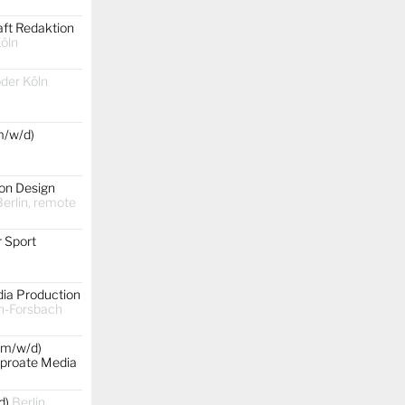
aft Redaktion
Köln
oder Köln
m/w/d)
on Design
erlin, remote
 Sport
dia Production
h-Forsbach
(m/w/d)
rproate Media
d)
Berlin