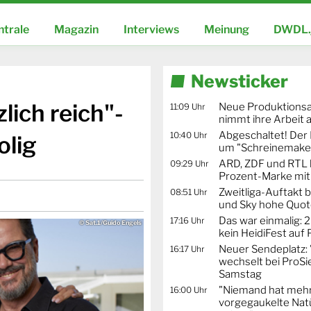
ntrale
Magazin
Interviews
Meinung
DWDL.
Newsticker
lich reich"-
Neue Produktionsa
11:09 Uhr
nimmt ihre Arbeit 
Abgeschaltet! De
10:40 Uhr
olig
um "Schreinemaker
ARD, ZDF und RTL 
09:29 Uhr
Prozent-Marke mit
Zweitliga-Auftakt b
08:51 Uhr
und Sky hohe Quo
Das war einmalig: 2
17:16 Uhr
© Sat.1/Guido Engels
kein HeidiFest auf
Neuer Sendeplatz: 
16:17 Uhr
wechselt bei ProSi
Samstag
"Niemand hat mehr
16:00 Uhr
vorgegaukelte Natü