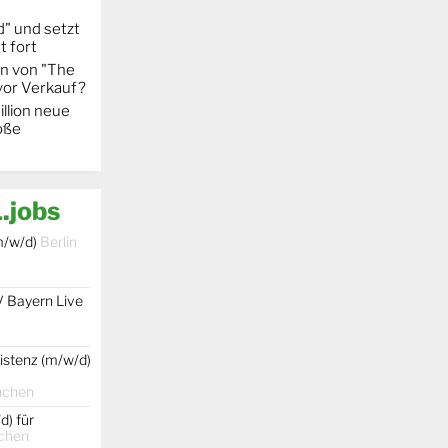
" und setzt
t fort
on von "The
 vor Verkauf?
llion neue
oße
.jobs
m/w/d)
Berlin
V Bayern Live
istenz (m/w/d)
nchen
d) für
chen