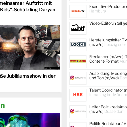
meinsamer Auftritt mit
Executive Producer 
 Kids“-Schützling Daryan
Hamburg
Video-Editor:in (all 
Herstellungsleiter TV
(m/w/d)
Leipzig oder
Freelancer (m/w/d) f
Content-Format
Mün
Ausbildung: Medienge
oße Jubiläumsshow in der
und Ton (m/w/d)
Dor
Talent Coordinator (
Ismaning bei Münch
en
Leiter Politikredakti
(m/w/d)
Düsseldorf
Politik-Redakteur / V