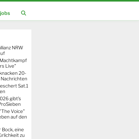
jobs
llianz NRW
auf
r Machtkampf
s Live"
knacken 20-
 Nachrichten
eschert Sat.1
ten
026 gibt’s
 ProSieben
"The Voice"
eben auf den
 Bock, eine
rlichkeit zu