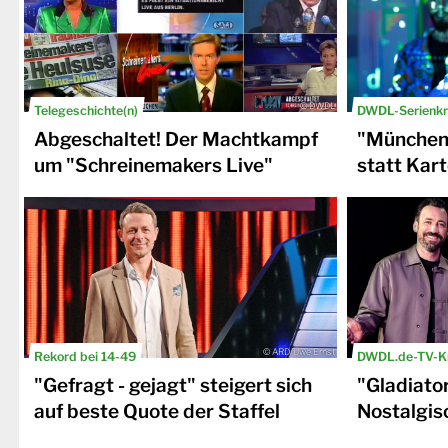
© DWDL
Telegeschichte(n)
DWDL-Serienkri
Abgeschaltet! Der Machtkampf
"München 
um "Schreinemakers Live"
statt Kar
© ARD/Uwe Ernst
Rekord bei 14-49
DWDL.de-TV-Kr
"Gefragt - gejagt" steigert sich
"Gladiato
auf beste Quote der Staffel
Nostalgisc