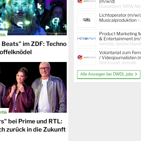
(m/w/d)
Düsseldorf, NRW, Mob
Lichtoperator (m/w/
Musicalproduktion
K
Product Marketing 
© ZDF/marc reimann
tik
& Entertainment (m/
Beats" im ZDF: Techno
remote, deutschland
toffelknödel
Volontariat zum Fer
/ Videojournalisten 
Dortmund, remote
Alle Anzeigen bei DWDL.jobs
© RTL / Markus Hertrich
itik
rs" bei Prime und RTL:
h zurück in die Zukunft