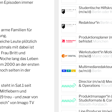
uen Episoden immer
Studentische Hilfskr
(m/w/d)
Berlin oder 
Redakteur*in
Berlin 
d arme Familien für
ung,
Produktionsplaner (
iche Leute plötzlich
befristet
München
mals mit dabei ist
Werkstudent*in Moti
Frau Britt und
(m/w/d)
Mainz oder B
 Woche lang das Leben
ahm 2000 an der ersten
Multimediaredakteur
 noch selten in der
(w/m/d)
Berlin
Director (m/w/d) Me
teht in Sat.1 seit
& Operations
Rösrat
 Mitfiebern und
Produktmanager*in 
9 treu - und zwar von
Studioformate & Co
 reich" von Imago TV
Rösrath-Forsbach
Line Producer (m/w/