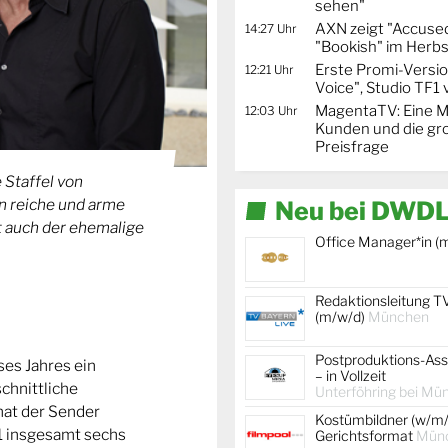
sehen"
AXN zeigt "Accused
14:27 Uhr
"Bookish" im Herbs
Erste Promi-Versi
12:21 Uhr
Voice", Studio TF1
MagentaTV: Eine Mi
12:03 Uhr
Kunden und die gr
Preisfrage
 Staffel von
nn reiche und arme
Neu bei DWDL
st auch der ehemalige
Office Manager*in (
Redaktionsleitung T
(m/w/d)
München
Postproduktions-Ass
eses Jahres ein
– in Vollzeit
chnittliche
Unterföhring bei Mü
 hat der Sender
Kostümbildner (w/m/
1 insgesamt sechs
Gerichtsformat
Mün