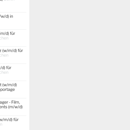
w/d) in
m/d) für
chen
 (w/m/d) für
chen
d) für
chen
t (w/m/d)
portage
ger - Film,
ents (m/w/d)
w/m/d) für
in