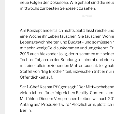
neue Folgen der Dokusoap. Wie gehabt sind die ne
mittwochs zur besten Sendezeit zu sehen.
Am Konzept ändert sich nichts: Sat.1 lässt reiche un
eine Woche ihr Leben tauschen. Sie tauschen Wohn
Lebensgewohnheiten und Budget - und so müssen re
mit sehr wenig Geld auskommen und umgekehrt. Erst
2019 auch Alexander Jolig, der zusammen mit seiner 
Tochter Tatjana an der Sendung teilnimmt und eine
mit einer alleinerziehenden Mutter tauscht. Jolig n
Staffel von "Big Brother" teil, inzwischen tritt er nur
Öffentlichkeit auf.
Sat.1-Chef Kaspar Pflüger sagt: "Der Mittwochabend s
vielen Jahren für erfolgreichen Reality-Content zum
Mitfühlen. Diesem Versprechen bleiben wir auch 201
Anfang an." Produziert wird "Plötzlich arm, plötzlich
Berlin.