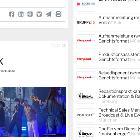
Aufnahmeleitung (m/
Vollzeit
Köln
Aufnahmeleitung (w/
Gerichtsformat
Mün
ANZEIGE
Produktionsassistenz
Gerichtsformat
Mün
Reisedisponent (w/m/
Gerichtsformat
Mün
Redaktionspraktikan
Dokumentation & Re
Hamburg
Technical Sales Mana
Broadcast & Live Ev
München
Chef*in vom Dienst (
"maischberger"
Berl