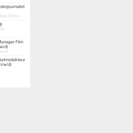
ideojournalist
ile Office
d)
öln
Manager Film
w/d)
weit
nsehredakteur
(m/w/d)