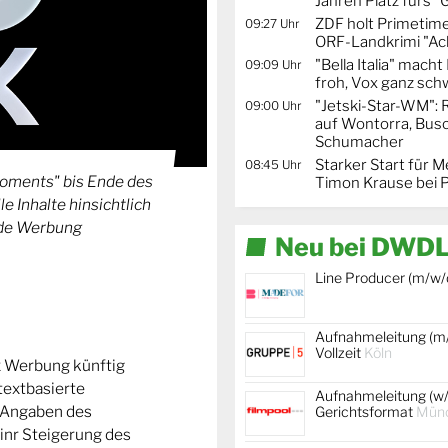
Jahren Platz fürs "
ZDF holt Primetime
09:27 Uhr
ORF-Landkrimi "Ac
"Bella Italia" mach
09:09 Uhr
froh, Vox ganz sc
"Jetski-Star-WM": 
09:00 Uhr
auf Wontorra, Busc
Schumacher
Starker Start für M
08:45 Uhr
oments" bis Ende des
Timon Krause bei 
le Inhalte hinsichtlich
nde Werbung
Neu bei DWDL
Line Producer (m/w/
Aufnahmeleitung (m/
Vollzeit
Köln
 Werbung künftig
ntextbasierte
Aufnahmeleitung (w/
h Angaben des
Gerichtsformat
Mün
nr Steigerung des