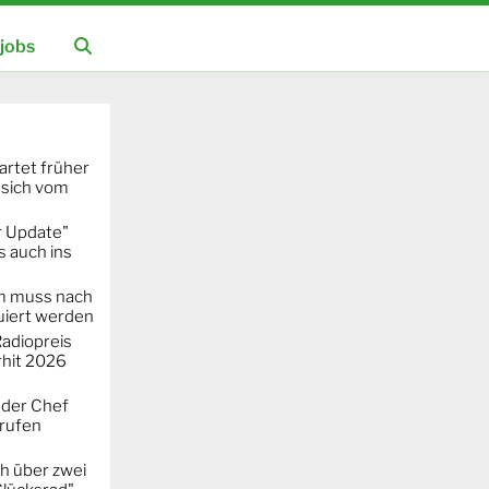
jobs
artet früher
 sich vom
r Update"
 auch ins
m muss nach
iert werden
adiopreis
hit 2026
 der Chef
erufen
h über zwei