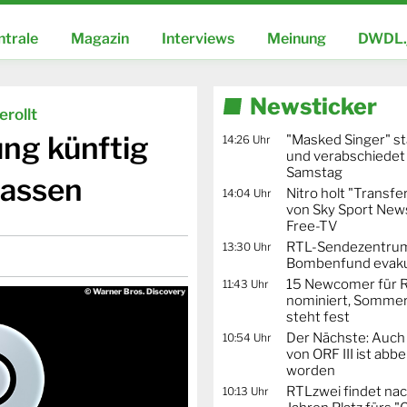
ntrale
Magazin
Interviews
Meinung
DWDL.
Newsticker
rollt
ng künftig
"Masked Singer" st
14:26 Uhr
und verabschiedet
Samstag
passen
Nitro holt "Transfe
14:04 Uhr
von Sky Sport News
Free-TV
RTL-Sendezentru
13:30 Uhr
Bombenfund evaku
15 Newcomer für R
11:43 Uhr
© Warner Bros. Discovery
nominiert, Sommer
steht fest
Der Nächste: Auch
10:54 Uhr
von ORF III ist abb
worden
RTLzwei findet nac
10:13 Uhr