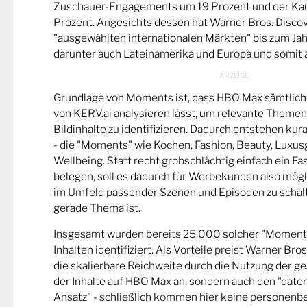
Zuschauer-Engagements um 19 Prozent und der Kau
Prozent. Angesichts dessen hat Warner Bros. Discov
"ausgewählten internationalen Märkten" bis zum Ja
darunter auch Lateinamerika und Europa und somit 
Grundlage von Moments ist, dass HBO Max sämtliche
von KERV.ai analysieren lässt, um relevante Them
Bildinhalte zu identifizieren. Dadurch entstehen k
- die "Moments" wie Kochen, Fashion, Beauty, Luxusg
Wellbeing. Statt recht grobschlächtig einfach ein F
belegen, soll es dadurch für Werbekunden also mögli
im Umfeld passender Szenen und Episoden zu schalt
gerade Thema ist.
Insgesamt wurden bereits 25.000 solcher "Moment
Inhalten identifiziert. Als Vorteile preist Warner Bro
die skalierbare Reichweite durch die Nutzung der 
der Inhalte auf HBO Max an, sondern auch den "dat
Ansatz" - schließlich kommen hier keine personen