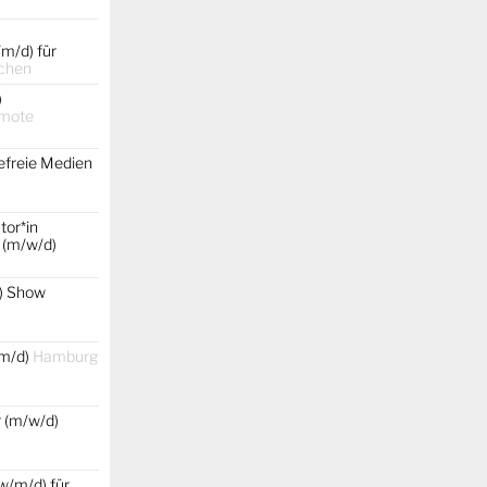
m/d) für
chen
)
emote
efreie Medien
tor*in
 (m/w/d)
) Show
/m/d)
Hamburg
r (m/w/d)
w/m/d) für