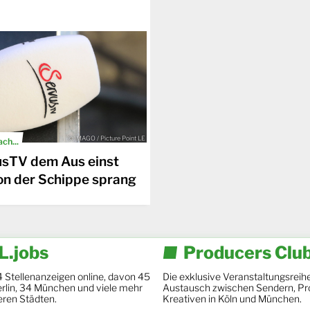
© IMAGO / Picture Point LE
ch...
usTV dem Aus einst
on der Schippe sprang
.jobs
Producers Clu
4 Stellenanzeigen online, davon 45
Die exklusive Veranstaltungsreihe
Berlin, 34 München und viele mehr
Austausch zwischen Sendern, Pr
eren Städten.
Kreativen in Köln und München.