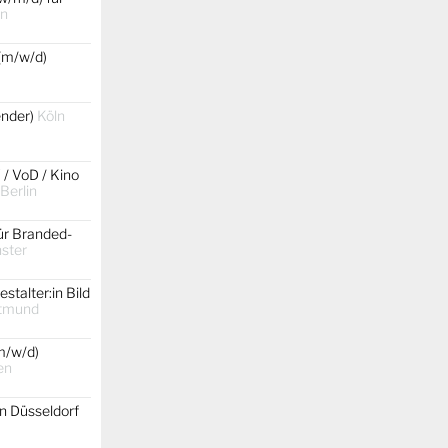
in
(m/w/d)
gender)
Köln
 / VoD / Kino
 Berlin
ür Branded-
ster
stalter:in Bild
tmund
m/w/d)
en
on Düsseldorf