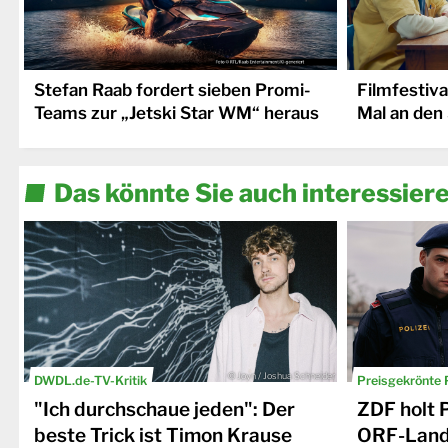
Stefan Raab fordert sieben Promi-
Filmfestiva
Teams zur „Jetski Star WM“ heraus
Mal an den 
Das könnte Sie auch interessier
© Joyn / Joshua Schneider
DWDL.de-TV-Kritik
Preisgekrönte 
"Ich durchschaue jeden": Der
ZDF holt 
beste Trick ist Timon Krause
ORF-Landk