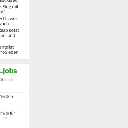
Glücksrad"
-Sieg mit
ht"
t RTLzwei
hwach
Raab setzt
hi - und
entalist
ProSieben
.jobs
d)
Berlin
w/d) in
m/d) für
chen