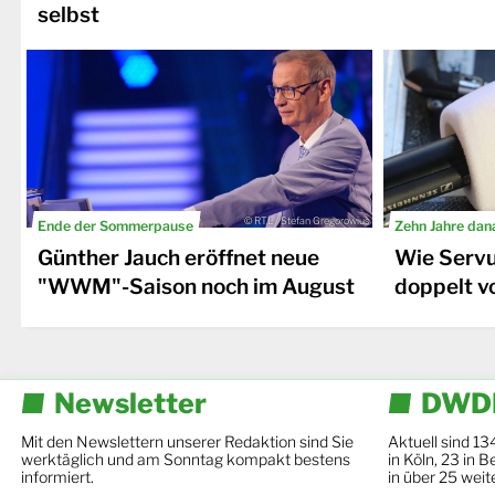
selbst
© RTL / Stefan Gregorowius
Ende der Sommerpause
Zehn Jahre dana
Günther Jauch eröffnet neue
Wie Serv
"WWM"-Saison noch im August
doppelt v
Newsletter
DWDL
Mit den Newslettern unserer Redaktion sind Sie
Aktuell sind 13
werktäglich und am Sonntag kompakt bestens
in Köln, 23 in 
informiert.
in über 25 weit