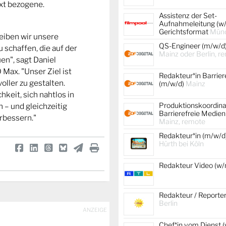
ext bezogene.
Assistenz der Set-
Aufnahmeleitung (w/
Gerichtsformat
Mün
eiben wir unsere
QS-Engineer (m/w/d
 schaffen, die auf der
Mainz oder Berlin, r
n", sagt Daniel
Max. "Unser Ziel ist
Redakteur*in Barrier
ller zu gestalten.
(m/w/d)
Mainz
keit, sich nahtlos in
Produktionskoordina
n – und gleichzeitig
Barrierefreie Medien
rbessern."
Mainz, remote
Redakteur*in (m/w/d
Hürth bei Köln
Redakteur Video (w
Redakteur / Reporte
Berlin
ANZEIGE
Chef*in vom Dienst (