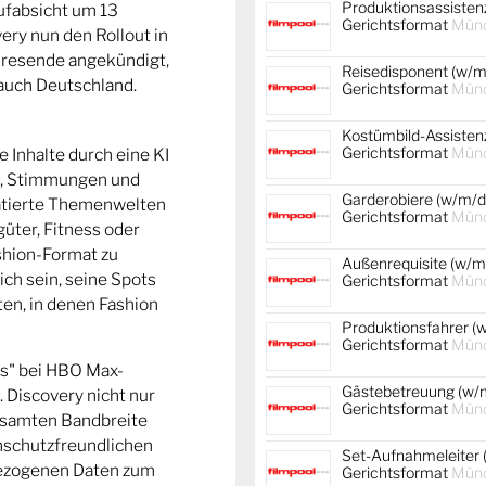
Produktionsassistenz
fabsicht um 13
Gerichtsformat
Mün
ery nun den Rollout in
hresende angekündigt,
Reisedisponent (w/m/
auch Deutschland.
Gerichtsformat
Mün
Kostümbild-Assistenz
Gerichtsformat
Mün
 Inhalte durch eine KI
en, Stimmungen und
Garderobiere (w/m/d)
uratierte Themenwelten
Gerichtsformat
Mün
üter, Fitness oder
ashion-Format zu
Außenrequisite (w/m/
ch sein, seine Spots
Gerichtsformat
Mün
en, in denen Fashion
Produktionsfahrer (w
Gerichtsformat
Mün
s" bei HBO Max-
Gästebetreuung (w/m
s. Discovery nicht nur
Gerichtsformat
Mün
gesamten Bandbreite
enschutzfreundlichen
Set-Aufnahmeleiter 
bezogenen Daten zum
Gerichtsformat
Mün