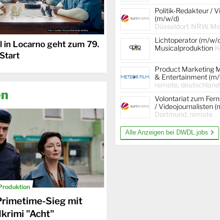
Politik-Redakteur / V
(m/w/d)
Düsseldorf, NRW, Mob
Lichtoperator (m/w/
l in Locarno geht zum 79.
Musicalproduktion
K
Start
Product Marketing 
& Entertainment (m/
remote, deutschland
en
Volontariat zum Fer
/ Videojournalisten 
Dortmund, remote
Alle Anzeigen bei DWDL.jobs
© ZDF/VRATNY
Produktion
Primetime-Sieg mit
rimi "Acht"