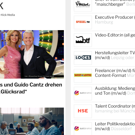
"maischberger"
Berl
Executive Producer 
Hamburg
Video-Editor:in (all 
Herstellungsleiter TV
(m/w/d)
Leipzig oder
Freelancer (m/w/d) f
Content-Format
Mün
s und Guido Cantz drehen
Ausbildung: Medienge
„Glücksrad“
und Ton (m/w/d)
Dor
Talent Coordinator (
Ismaning bei Münch
Leiter Politikredakti
(m/w/d)
Düsseldorf