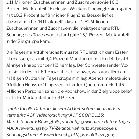
1,11 Millionen Zuschauerinnen und Zuschauer sowie 10,9
Prozent Marktanteil. "Exclusiv - Weekend" bewegte sich später
mit 10,3 Prozent auf ähnlicher Flughöhe. Besser lief es
dazwischen für "RTL aktuell", das mit 2,61 Millionen
Zuschauerinnen und Zuschauern die meistgesehene RTL-
Sendung des Tages war und auf gute 13,1 Prozent Marktanteil
in der Zielgruppe kam.
Die Tagesmarktführerschaft musste RTL letztlich dem Ersten
überlassen, das mit 9,4 Prozent Marktanteil bei den 14- bis 49-
Jährigen knapp vor den Kölnern lag. Der Schwestersender Vox
tat sich indes mit 6,1 Prozent recht schwer, was vor allem an
mäßigen Quoten im Tagesprogramm lag. Abends meldete sich
"Grill den Henssler" hingegen mit guten Quoten zurück: 1,46
Millionen Personen sahen die Kochshow, in der Zielgruppe belief
sich der Marktanteil auf 7,9 Prozent.
Quelle für alle Daten in diesem Artikel, sofern nicht anders
vermerkt: AGF Videoforschung; AGF SCOPE 1.15;
Marktstandard: Bewegtbild; vorläufig gewichtete Daten; Tages-
MA: Auswertungstyp TV-Zeitintervall; nutzungsbezogen;
Sendungsdaten: Auswertungstyp TV; produktbezogen;