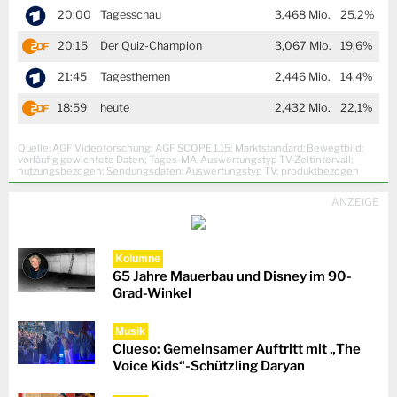
20:00
Tagesschau
3,468
Mio.
25,2%
20:15
Der Quiz-Champion
3,067
Mio.
19,6%
21:45
Tagesthemen
2,446
Mio.
14,4%
18:59
heute
2,432
Mio.
22,1%
Quelle: AGF Videoforschung; AGF SCOPE 1.15; Marktstandard: Bewegtbild;
vorläufig gewichtete Daten; Tages-MA: Auswertungstyp TV-Zeitintervall;
nutzungsbezogen; Sendungsdaten: Auswertungstyp TV; produktbezogen
ANZEIGE
Kolumne
65 Jahre Mauerbau und Disney im 90-
Grad-Winkel
Musik
Clueso: Gemeinsamer Auftritt mit „The
Voice Kids“-Schützling Daryan