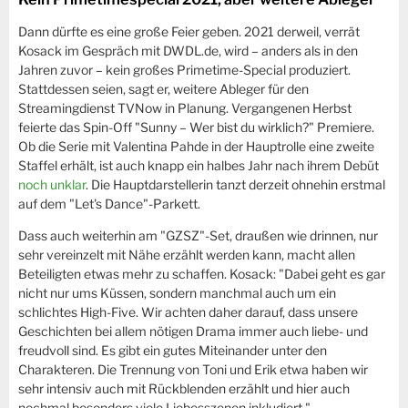
Dann dürfte es eine große Feier geben. 2021 derweil, verrät
Kosack im Gespräch mit DWDL.de, wird – anders als in den
Jahren zuvor – kein großes Primetime-Special produziert.
Stattdessen seien, sagt er, weitere Ableger für den
Streamingdienst TVNow in Planung. Vergangenen Herbst
feierte das Spin-Off "Sunny – Wer bist du wirklich?" Premiere.
Ob die Serie mit Valentina Pahde in der Hauptrolle eine zweite
Staffel erhält, ist auch knapp ein halbes Jahr nach ihrem Debüt
noch unklar
. Die Hauptdarstellerin tanzt derzeit ohnehin erstmal
auf dem "Let's Dance"-Parkett.
Dass auch weiterhin am "GZSZ"-Set, draußen wie drinnen, nur
sehr vereinzelt mit Nähe erzählt werden kann, macht allen
Beteiligten etwas mehr zu schaffen. Kosack: "Dabei geht es gar
nicht nur ums Küssen, sondern manchmal auch um ein
schlichtes High-Five. Wir achten daher darauf, dass unsere
Geschichten bei allem nötigen Drama immer auch liebe- und
freudvoll sind. Es gibt ein gutes Miteinander unter den
Charakteren. Die Trennung von Toni und Erik etwa haben wir
sehr intensiv auch mit Rückblenden erzählt und hier auch
nochmal besonders viele Liebesszenen inkludiert."