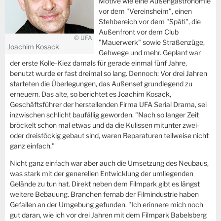
Motive wie eine Außengastronomie
vor dem "Vereinsheim", einen
Stehbereich vor dem "Späti", die
Außenfront vor dem Club
© UFA
"Mauerwerk" sowie Straßenzüge,
Joachim Kosack
Gehwege und mehr. Geplant war
der erste Kolle-Kiez damals für gerade einmal fünf Jahre,
benutzt wurde er fast dreimal so lang. Dennoch: Vor drei Jahren
starteten die Überlegungen, das Außenset grundlegend zu
erneuern. Das alte, so berichtet es Joachim Kosack,
Geschäftsführer der herstellenden Firma UFA Serial Drama, sei
inzwischen schlicht baufällig geworden. "Nach so langer Zeit
bröckelt schon mal etwas und da die Kulissen mitunter zwei-
oder dreistöckig gebaut sind, waren Reparaturen teilweise nicht
ganz einfach."
Nicht ganz einfach war aber auch die Umsetzung des Neubaus,
was stark mit der generellen Entwicklung der umliegenden
Gelände zu tun hat. Direkt neben dem Filmpark gibt es längst
weitere Bebauung. Branchen fernab der Filmindustrie haben
Gefallen an der Umgebung gefunden. "Ich erinnere mich noch
gut daran, wie ich vor drei Jahren mit dem Filmpark Babelsberg