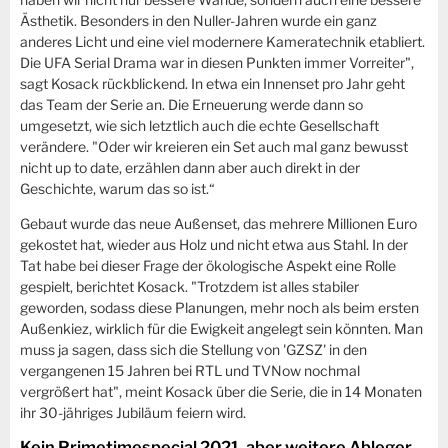
Ästhetik. Besonders in den Nuller-Jahren wurde ein ganz
anderes Licht und eine viel modernere Kameratechnik etabliert.
Die UFA Serial Drama war in diesen Punkten immer Vorreiter",
sagt Kosack rückblickend. In etwa ein Innenset pro Jahr geht
das Team der Serie an. Die Erneuerung werde dann so
umgesetzt, wie sich letztlich auch die echte Gesellschaft
verändere. "Oder wir kreieren ein Set auch mal ganz bewusst
nicht up to date, erzählen dann aber auch direkt in der
Geschichte, warum das so ist.“
Gebaut wurde das neue Außenset, das mehrere Millionen Euro
gekostet hat, wieder aus Holz und nicht etwa aus Stahl. In der
Tat habe bei dieser Frage der ökologische Aspekt eine Rolle
gespielt, berichtet Kosack. "Trotzdem ist alles stabiler
geworden, sodass diese Planungen, mehr noch als beim ersten
Außenkiez, wirklich für die Ewigkeit angelegt sein könnten. Man
muss ja sagen, dass sich die Stellung von 'GZSZ' in den
vergangenen 15 Jahren bei RTL und TVNow nochmal
vergrößert hat", meint Kosack über die Serie, die in 14 Monaten
ihr 30-jähriges Jubiläum feiern wird.
Kein Primetimespecial 2021, aber weitere Ableger