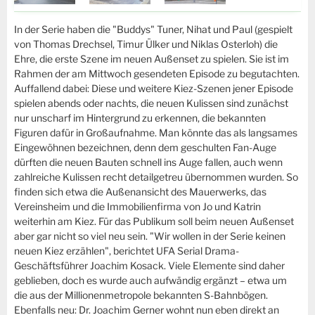
In der Serie haben die "Buddys" Tuner, Nihat und Paul (gespielt
von Thomas Drechsel, Timur Ülker und Niklas Osterloh) die
Ehre, die erste Szene im neuen Außenset zu spielen. Sie ist im
Rahmen der am Mittwoch gesendeten Episode zu begutachten.
Auffallend dabei: Diese und weitere Kiez-Szenen jener Episode
spielen abends oder nachts, die neuen Kulissen sind zunächst
nur unscharf im Hintergrund zu erkennen, die bekannten
Figuren dafür in Großaufnahme. Man könnte das als langsames
Eingewöhnen bezeichnen, denn dem geschulten Fan-Auge
dürften die neuen Bauten schnell ins Auge fallen, auch wenn
zahlreiche Kulissen recht detailgetreu übernommen wurden. So
finden sich etwa die Außenansicht des Mauerwerks, das
Vereinsheim und die Immobilienfirma von Jo und Katrin
weiterhin am Kiez. Für das Publikum soll beim neuen Außenset
aber gar nicht so viel neu sein. "Wir wollen in der Serie keinen
neuen Kiez erzählen", berichtet UFA Serial Drama-
Geschäftsführer Joachim Kosack. Viele Elemente sind daher
geblieben, doch es wurde auch aufwändig ergänzt – etwa um
die aus der Millionenmetropole bekannten S-Bahnbögen.
Ebenfalls neu: Dr. Joachim Gerner wohnt nun eben direkt an