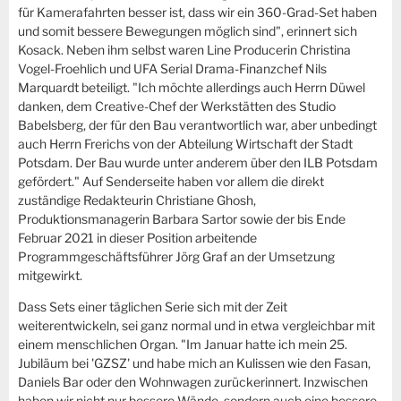
für Kamerafahrten besser ist, dass wir ein 360-Grad-Set haben
und somit bessere Bewegungen möglich sind", erinnert sich
Kosack. Neben ihm selbst waren Line Producerin Christina
Vogel-Froehlich und UFA Serial Drama-Finanzchef Nils
Marquardt beteiligt. "Ich möchte allerdings auch Herrn Düwel
danken, dem Creative-Chef der Werkstätten des Studio
Babelsberg, der für den Bau verantwortlich war, aber unbedingt
auch Herrn Frerichs von der Abteilung Wirtschaft der Stadt
Potsdam. Der Bau wurde unter anderem über den ILB Potsdam
gefördert." Auf Senderseite haben vor allem die direkt
zuständige Redakteurin Christiane Ghosh,
Produktionsmanagerin Barbara Sartor sowie der bis Ende
Februar 2021 in dieser Position arbeitende
Programmgeschäftsführer Jörg Graf an der Umsetzung
mitgewirkt.
Dass Sets einer täglichen Serie sich mit der Zeit
weiterentwickeln, sei ganz normal und in etwa vergleichbar mit
einem menschlichen Organ. "Im Januar hatte ich mein 25.
Jubiläum bei 'GZSZ' und habe mich an Kulissen wie den Fasan,
Daniels Bar oder den Wohnwagen zurückerinnert. Inzwischen
haben wir nicht nur bessere Wände, sondern auch eine bessere