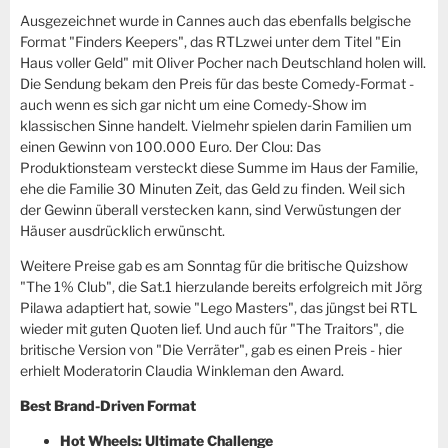
Ausgezeichnet wurde in Cannes auch das ebenfalls belgische
Format "Finders Keepers", das RTLzwei unter dem Titel "Ein
Haus voller Geld" mit Oliver Pocher nach Deutschland holen will.
Die Sendung bekam den Preis für das beste Comedy-Format -
auch wenn es sich gar nicht um eine Comedy-Show im
klassischen Sinne handelt. Vielmehr spielen darin Familien um
einen Gewinn von 100.000 Euro. Der Clou: Das
Produktionsteam versteckt diese Summe im Haus der Familie,
ehe die Familie 30 Minuten Zeit, das Geld zu finden. Weil sich
der Gewinn überall verstecken kann, sind Verwüstungen der
Häuser ausdrücklich erwünscht.
Weitere Preise gab es am Sonntag für die britische Quizshow
"The 1% Club", die Sat.1 hierzulande bereits erfolgreich mit Jörg
Pilawa adaptiert hat, sowie "Lego Masters", das jüngst bei RTL
wieder mit guten Quoten lief. Und auch für "The Traitors", die
britische Version von "Die Verräter", gab es einen Preis - hier
erhielt Moderatorin Claudia Winkleman den Award.
Best Brand-Driven Format
Hot Wheels: Ultimate Challenge