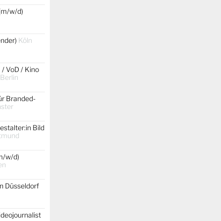
(m/w/d)
gender)
Köln
 / VoD / Kino
 Berlin
ür Branded-
ster
stalter:in Bild
tmund
m/w/d)
en
on Düsseldorf
ideojournalist