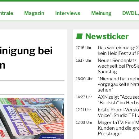
ntrale
Magazin
Interviews
Meinung
DWDL.
Newsticker
inigung bei
Das war einmalig: 2
17:16 Uhr
kein HeidiFest auf
Neuer Sendeplatz: 
16:17 Uhr
en
wechselt bei ProSi
Samstag
"Niemand hat mehr
16:00 Uhr
vorgegaukelte Natü
sehen"
AXN zeigt "Accused
14:27 Uhr
© IMAGO / Bihlmayerfotografie
"Bookish" im Herbs
Erste Promi-Versi
12:21 Uhr
Voice", Studio TF1
MagentaTV: Eine Mi
12:03 Uhr
Kunden und die gr
Preisfrage