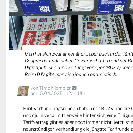
Man hat sich zwar angenähert, aber auch in der fü
Gesprächsrunde haben Gewerkschaften und der B
Digitalpublisher und Zeitungsverleger (BDZV) keine 
Beim DJV gibt man sich jedoch optimistisch.
von
Timo Niemeier
am 15.04.2025 - 12:14 Uhr
Fünf Verhandlungsrunden haben der BDZV und die
und dju in ver.di mittlerweile hinter sich, eine Einig
Tarifvertrag gibt es aber noch immer nicht. Jetzt ist
neunstündiger Verhandlung die jüngste Tarifrunde 