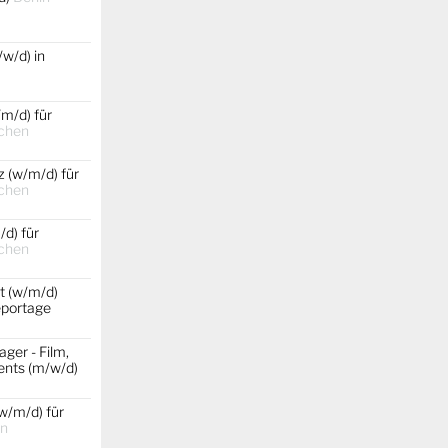
w/d) in
m/d) für
chen
 (w/m/d) für
chen
d) für
chen
t (w/m/d)
portage
ger - Film,
ents (m/w/d)
w/m/d) für
in