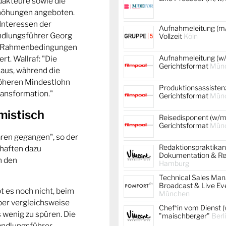
dakteure sowie die
rhöhungen angeboten.
 Interessen der
Aufnahmeleitung (m/
ndlungsführer Georg
Vollzeit
Köln
chen Rahmenbedingungen
Aufnahmeleitung (w/
rt. Wallraf: "Die
Gerichtsformat
Mün
aus, während die
höheren Mindestlohn
Produktionsassistenz
Transformation."
Gerichtsformat
Mün
mistisch
Reisedisponent (w/m/
Gerichtsformat
Mün
aren gegangen", so der
Redaktionspraktikan
haften dazu
Dokumentation & Re
n den
Hamburg
Technical Sales Mana
Broadcast & Live Ev
t es noch nicht, beim
München
ber vergleichsweise
Chef*in vom Dienst (
s wenig zu spüren. Die
"maischberger"
Berl
andlungsführer