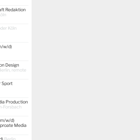
aft Redaktion
Köln
oder Köln
m/w/d)
on Design
erlin, remote
 Sport
dia Production
h-Forsbach
(m/w/d)
rproate Media
d)
Berlin