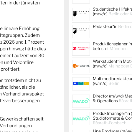
en in der jüngsten
Studentische Hilfskr
(m/w/d)
Berlin oder 
Redakteur*in
Berlin 
e lineare Erhöhung
haltsgruppen. Zudem
rz 2026 und 1 Prozent
Produktionsplaner (
ppen hinweg hätte dies
befristet
München
einer Laufzeit von 30
Werkstudent*in Moti
en und Volontäre
(m/w/d)
Mainz oder B
profitiert.
Multimediaredakteur
en trotzdem nicht zu
(w/m/d)
Berlin
ndlicher, als die
em Verhandlungspaket
Director (m/w/d) Me
haltsverbesserungen
& Operations
Rösrat
Produktmanager*in 
Studioformate & Co
 Gewerkschaften seit
Rösrath-Forsbach
r Verhandlungen
Line Producer (m/w/