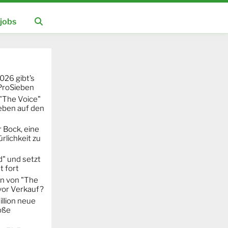
jobs
026 gibt’s
 ProSieben
"The Voice"
eben auf den
 Bock, eine
rlichkeit zu
" und setzt
t fort
on von "The
 vor Verkauf?
llion neue
oße