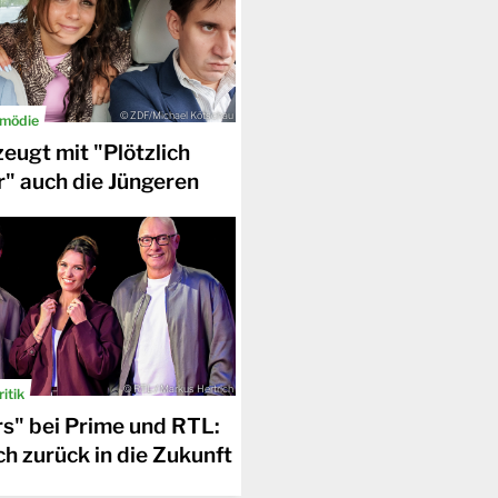
© ZDF/Michael Kötschau
omödie
eugt mit "Plötzlich
" auch die Jüngeren
© RTL / Markus Hertrich
itik
rs" bei Prime und RTL:
h zurück in die Zukunft