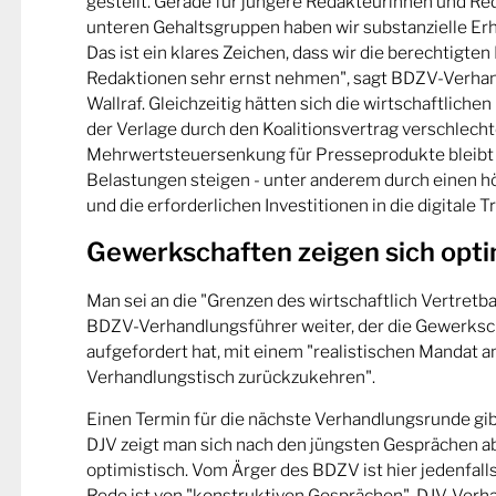
gestellt. Gerade für jüngere Redakteurinnen und Re
unteren Gehaltsgruppen haben wir substanzielle E
Das ist ein klares Zeichen, dass wir die berechtigten
Redaktionen sehr ernst nehmen", sagt BDZV-Verha
Wallraf. Gleichzeitig hätten sich die wirtschaftli
der Verlage durch den Koalitionsvertrag verschlechte
Mehrwertsteuersenkung für Presseprodukte bleibt 
Belastungen steigen - unter anderem durch einen 
und die erforderlichen Investitionen in die digitale 
Gewerkschaften zeigen sich opti
Man sei an die "Grenzen des wirtschaftlich Vertretb
BDZV-Verhandlungsführer weiter, der die Gewerksc
aufgefordert hat, mit einem "realistischen Mandat a
Verhandlungstisch zurückzukehren".
Einen Termin für die nächste Verhandlungsrunde gib
DJV zeigt man sich nach den jüngsten Gesprächen a
optimistisch. Vom Ärger des BDZV ist hier jedenfall
Rede ist von "konstruktiven Gesprächen". DJV-Verh