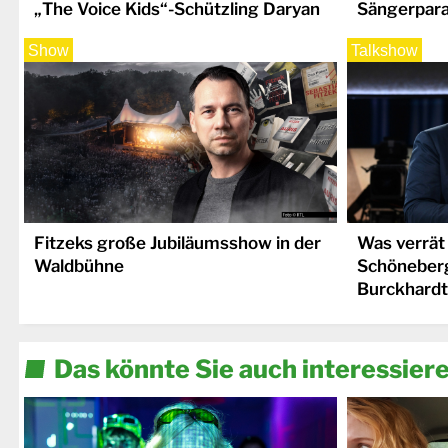
„The Voice Kids“-Schützling Daryan
Sängerpara
Show
Talkshow
Fitzeks große Jubiläumsshow in der
Was verrät
Waldbühne
Schöneber
Burckhardt
Das könnte Sie auch interessier