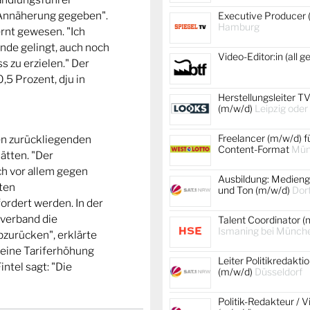
e Annäherung gegeben".
Executive Producer 
Hamburg
rnt gewesen. "Ich
nde gelingt, auch noch
Video-Editor:in (all 
s zu erzielen." Der
,5 Prozent, dju in
Herstellungsleiter TV
(m/w/d)
Leipzig oder
Freelancer (m/w/d) f
 den zurückliegenden
Content-Format
Mün
tten. "Der
ch vor allem gegen
Ausbildung: Medienge
lten
und Ton (m/w/d)
Dor
rdert werden. In der
verband die
Talent Coordinator (
Ismaning bei Münch
bzurücken", erklärte
 eine Tariferhöhung
Leiter Politikredakti
ntel sagt: "Die
(m/w/d)
Düsseldorf
Politik-Redakteur / V