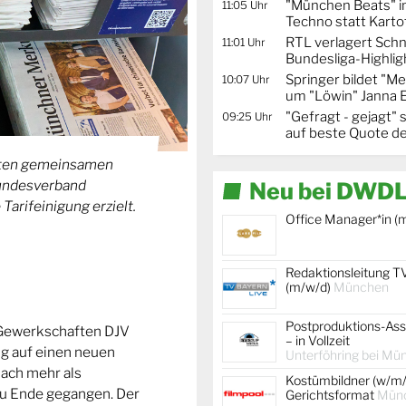
"München Beats" i
11:05 Uhr
Techno statt Karto
RTL verlagert Schn
11:01 Uhr
Bundesliga-Highlig
Springer bildet "
10:07 Uhr
um "Löwin" Janna 
"Gefragt - gejagt" 
09:25 Uhr
auf beste Quote de
nften gemeinsamen
undesverband
Neu bei DWDL
Tarifeinigung erzielt.
Office Manager*in (
Redaktionsleitung T
(m/w/d)
München
Postproduktions-Ass
 Gewerkschaften DJV
– in Vollzeit
ung auf einen neuen
Unterföhring bei Mü
 nach mehr als
Kostümbildner (w/m/
zu Ende gegangen. Der
Gerichtsformat
Mün