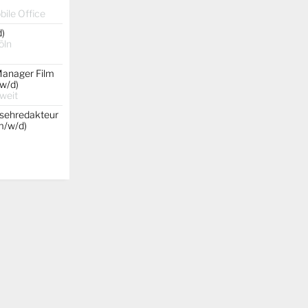
ile Office
d)
öln
Manager Film
w/d)
weit
nsehredakteur
(m/w/d)