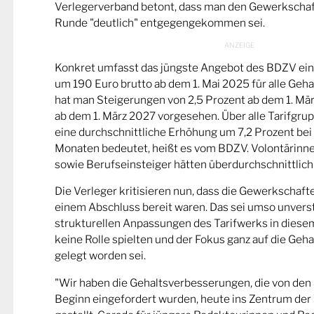
Verlegerverband betont, dass man den Gewerkschaft
Runde "deutlich" entgegengekommen sei.
Konkret umfasst das jüngste Angebot des BDZV ein
um 190 Euro brutto ab dem 1. Mai 2025 für alle Ge
hat man Steigerungen von 2,5 Prozent ab dem 1. Mä
ab dem 1. März 2027 vorgesehen. Über alle Tarifgru
eine durchschnittliche Erhöhung um 7,2 Prozent bei 
Monaten bedeutet, heißt es vom BDZV. Volontärinn
sowie Berufseinsteiger hätten überdurchschnittlich 
Die Verleger kritisieren nun, dass die Gewerkschaft
einem Abschluss bereit waren. Das sei umso unverstä
strukturellen Anpassungen des Tarifwerks in dies
keine Rolle spielten und der Fokus ganz auf die Ge
gelegt worden sei.
"Wir haben die Gehaltsverbesserungen, die von den
Beginn eingefordert wurden, heute ins Zentrum de