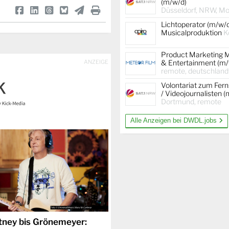
(m/w/d)
Düsseldorf, NRW, Mob
Lichtoperator (m/w/
Musicalproduktion
K
Product Marketing 
ANZEIGE
& Entertainment (m/
remote, deutschland
Volontariat zum Fer
/ Videojournalisten 
Dortmund, remote
Alle Anzeigen bei DWDL.jobs
ney bis Grönemeyer: