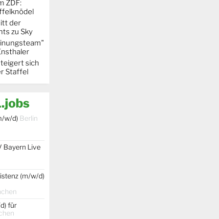
m ZDF:
ffelknödel
itt der
hts zu Sky
Meinungsteam"
Ensthaler
steigert sich
r Staffel
.jobs
m/w/d)
Berlin
V Bayern Live
istenz (m/w/d)
nchen
d) für
chen