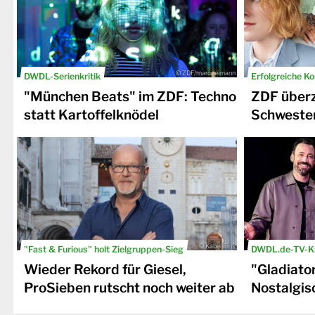
© ZDF/marc reimann
DWDL-Serienkritik
Erfolgreiche K
"München Beats" im ZDF: Techno
ZDF überz
statt Kartoffelknödel
Schwester
© Kabel Eins
"Fast & Furious" holt Zielgruppen-Sieg
DWDL.de-TV-Kr
Wieder Rekord für Giesel,
"Gladiato
ProSieben rutscht noch weiter ab
Nostalgisc