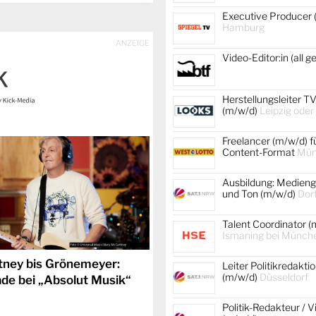
Executive Producer 
Hamburg
ANZEIGE
Video-Editor:in (all 
Herstellungsleiter TV
(m/w/d)
Leipzig oder
Freelancer (m/w/d) f
Content-Format
Mün
Ausbildung: Medienge
und Ton (m/w/d)
Dor
Talent Coordinator (
Ismaning bei Münch
ney bis Grönemeyer:
Leiter Politikredakti
(m/w/d)
Düsseldorf
de bei „Absolut Musik“
Politik-Redakteur / V