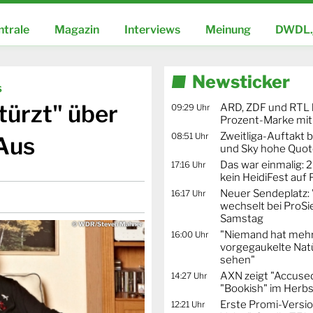
ntrale
Magazin
Interviews
Meinung
DWDL.
Newsticker
s
türzt" über
ARD, ZDF und RTL 
09:29 Uhr
Prozent-Marke mit
Zweitliga-Auftakt b
08:51 Uhr
Aus
und Sky hohe Quo
Das war einmalig: 2
17:16 Uhr
kein HeidiFest auf
Neuer Sendeplatz: 
16:17 Uhr
wechselt bei ProSi
Samstag
© WDR/Steven Mahner
"Niemand hat mehr
16:00 Uhr
vorgegaukelte Natü
sehen"
AXN zeigt "Accused
14:27 Uhr
"Bookish" im Herbs
Erste Promi-Versi
12:21 Uhr