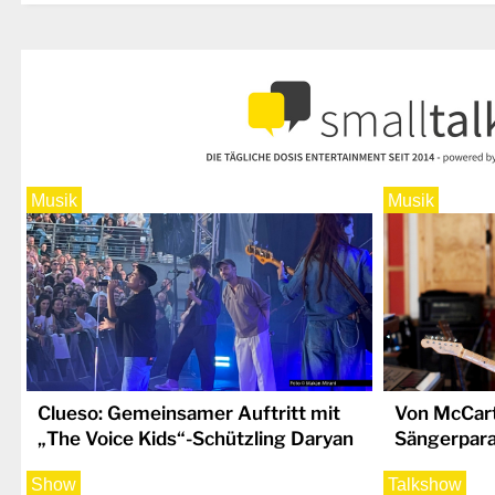
Musik
Musik
Clueso: Gemeinsamer Auftritt mit
Von McCart
„The Voice Kids“-Schützling Daryan
Sängerpara
Show
Talkshow