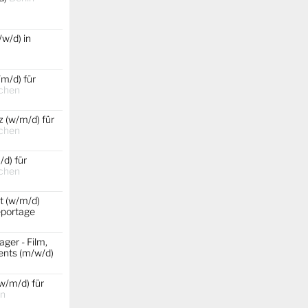
w/d) in
m/d) für
chen
 (w/m/d) für
chen
d) für
chen
t (w/m/d)
portage
ger - Film,
ents (m/w/d)
w/m/d) für
in