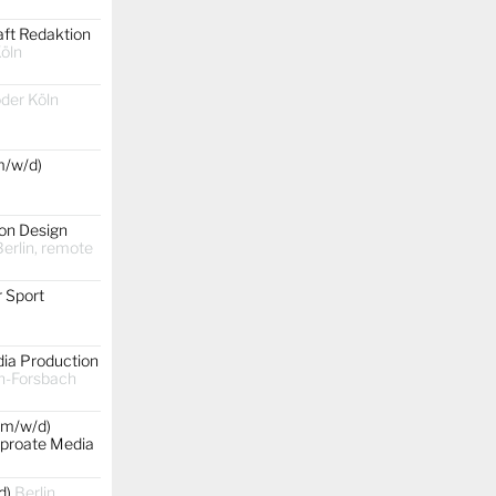
aft Redaktion
Köln
oder Köln
m/w/d)
on Design
erlin, remote
 Sport
dia Production
h-Forsbach
(m/w/d)
rproate Media
d)
Berlin