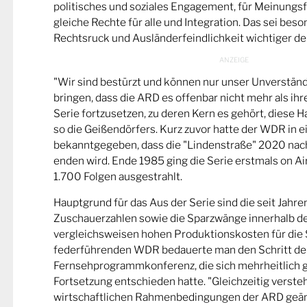
politisches und soziales Engagement, für Meinungsf
gleiche Rechte für alle und Integration. Das sei beso
Rechtsruck und Ausländerfeindlichkeit wichtiger den
"Wir sind bestürzt und können nur unser Unverstän
bringen, dass die ARD es offenbar nicht mehr als ihre
Serie fortzusetzen, zu deren Kern es gehört, diese H
so die Geißendörfers. Kurz zuvor hatte der WDR in 
bekanntgegeben, dass die "Lindenstraße" 2020 nac
enden wird. Ende 1985 ging die Serie erstmals on Air
1.700 Folgen ausgestrahlt.
Hauptgrund für das Aus der Serie sind die seit Jahr
Zuschauerzahlen sowie die Sparzwänge innerhalb d
vergleichsweisen hohen Produktionskosten für die 
federführenden WDR bedauerte man den Schritt de
Fernsehprogrammkonferenz, die sich mehrheitlich 
Fortsetzung entschieden hatte. "Gleichzeitig versteh
wirtschaftlichen Rahmenbedingungen der ARD geä