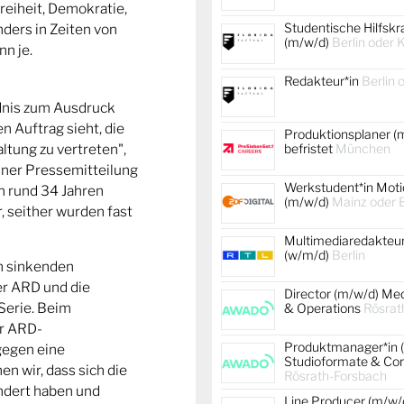
reiheit, Demokratie,
Studentische Hilfskr
nders in Zeiten von
(m/w/d)
Berlin oder 
n je.
Redakteur*in
Berlin 
dnis zum Ausdruck
n Auftrag sieht, die
Produktionsplaner (
altung zu vertreten",
befristet
München
einer Pressemitteilung
Werkstudent*in Moti
h rund 34 Jahren
(m/w/d)
Mainz oder B
, seither wurden fast
Multimediaredakteur
(w/m/d)
Berlin
en sinkenden
er ARD und die
Director (m/w/d) Me
Serie. Beim
& Operations
Rösrat
r ARD-
Produktmanager*in 
gegen eine
Studioformate & Co
en wir, dass sich die
Rösrath-Forsbach
ndert haben und
Line Producer (m/w/