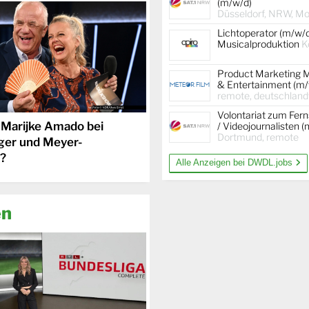
(m/w/d)
Düsseldorf, NRW, Mob
Lichtoperator (m/w/
Musicalproduktion
K
Product Marketing 
& Entertainment (m/
remote, deutschland
Volontariat zum Fer
 Marijke Amado bei
/ Videojournalisten 
Dortmund, remote
ger und Meyer-
?
Alle Anzeigen bei DWDL.jobs
en