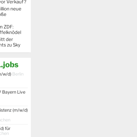
 vor Verkauf?
llion neue
oße
m ZDF:
ffelknödel
itt der
hts zu Sky
.jobs
m/w/d)
Berlin
V Bayern Live
istenz (m/w/d)
nchen
d) für
chen