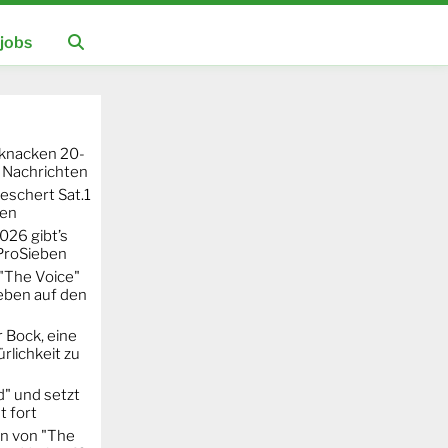
jobs
knacken 20-
 Nachrichten
eschert Sat.1
ten
026 gibt’s
 ProSieben
"The Voice"
eben auf den
 Bock, eine
rlichkeit zu
" und setzt
t fort
on von "The