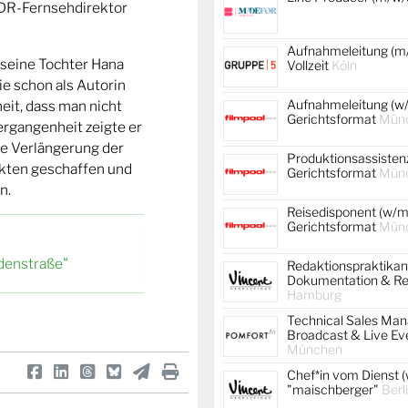
DR-Fernsehdirektor
Aufnahmeleitung (m/
 seine Tochter Hana
Vollzeit
Köln
ie schon als Autorin
Aufnahmeleitung (w/
heit, dass man nicht
Gerichtsformat
Mün
ergangenheit zeigte er
che Verlängerung der
Produktionsassistenz
akten geschaffen und
Gerichtsformat
Mün
n.
Reisedisponent (w/m/
Gerichtsformat
Mün
denstraße"
Redaktionspraktikan
Dokumentation & Re
Hamburg
Technical Sales Mana
Broadcast & Live Ev
München
Chef*in vom Dienst (
"maischberger"
Berl