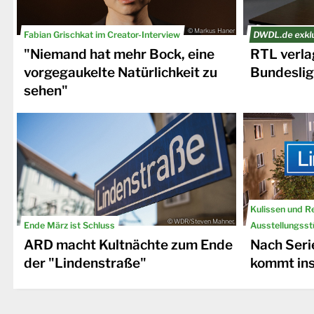
© Markus Haner
Fabian Grischkat im Creator-Interview
DWDL.de exkl
"Niemand hat mehr Bock, eine
RTL verla
vorgegaukelte Natürlichkeit zu
Bundeslig
sehen"
Kulissen und R
© WDR/Steven Mahner,
Ende März ist Schluss
Ausstellungsst
ARD macht Kultnächte zum Ende
Nach Seri
der "Lindenstraße"
kommt in