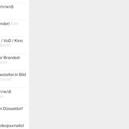
(m/w/d)
gender)
Köln
 / VoD / Kino
 Berlin
ür Branded-
ster
stalter:in Bild
tmund
m/w/d)
en
on Düsseldorf
ideojournalist