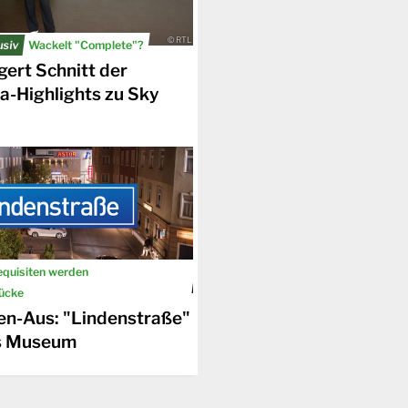
© RTL
usiv
Wackelt "Complete"?
gert Schnitt der
a-Highlights zu Sky
equisiten werden
© WDR / Sven Mahner
ücke
en-Aus: "Lindenstraße"
s Museum