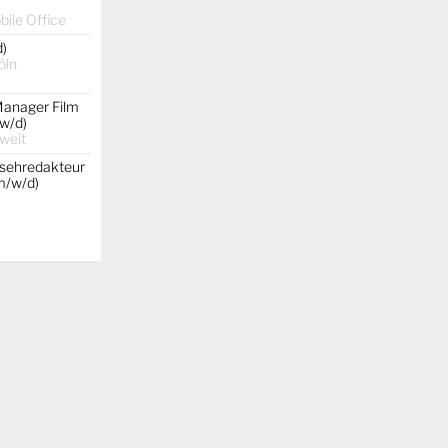
ile Office
d)
öln
Manager Film
w/d)
weit
nsehredakteur
(m/w/d)