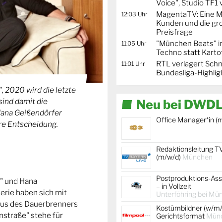
Voice", Studio TF1
MagentaTV: Eine Mi
12:03 Uhr
Kunden und die gr
Preisfrage
"München Beats" i
11:05 Uhr
Techno statt Karto
RTL verlagert Schn
11:01 Uhr
Bundesliga-Highlig
 2020 wird die letzte
sind damit die
Neu bei DWDL
Hana Geißendörfer
Office Manager*in (
hre Entscheidung.
Redaktionsleitung T
(m/w/d)
München
Postproduktions-Ass
e" und Hana
– in Vollzeit
erie haben sich mit
Unterföhring bei Mü
us des Dauerbrenners
Kostümbildner (w/m/
nstraße" stehe für
Gerichtsformat
Mün