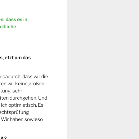
, dass es in
edliche
s jetzt um das
r dadurch, dass wir die
ten wir keine großen
tung, sehr
eiten durchgehen. Und
ch optimistisch. Es
Rechtsprüfung
. Wir haben sowieso
SA?