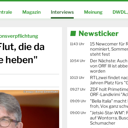
ntrale
Magazin
Interviews
Meinung
DWDL.
Newsticker
ionsverpflichtung
ut, die da
15 Newcomer für R
11:43 Uhr
nominiert, Sommer
steht fest
te heben"
Der Nächste: Auch
10:54 Uhr
von ORF III ist abb
worden
RTLzwei findet nac
10:13 Uhr
Jahren Platz fürs "
ZDF holt Primetime
09:27 Uhr
© imago / Bernd Elmenthaler
ORF-Landkrimi "Ac
"Bella Italia" mach
09:09 Uhr
froh, Vox ganz sc
"Jetski-Star-WM": 
09:00 Uhr
auf Wontorra, Busc
Schumacher