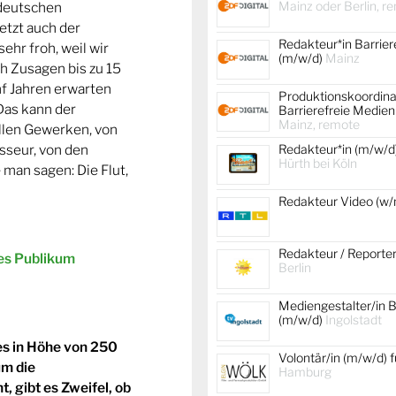
Mainz oder Berlin, r
 deutschen
etzt auch der
Redakteur*in Barrier
hr froh, weil wir
(m/w/d)
Mainz
h Zusagen bis zu 15
f Jahren erwarten
Produktionskoordina
Das kann der
Barrierefreie Medien
Mainz, remote
llen Gewerken, von
Redakteur*in (m/w/d
sseur, von den
Hürth bei Köln
man sagen: Die Flut,
Redakteur Video (w
Redakteur / Reporte
ßes Publikum
Berlin
Mediengestalter/in B
(m/w/d)
Ingolstadt
es in Höhe von 250
Volontär/in (m/w/d) f
um die
Hamburg
, gibt es Zweifel, ob