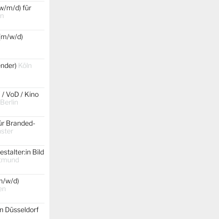
w/m/d) für
in
(m/w/d)
gender)
Köln
 / VoD / Kino
 Berlin
ür Branded-
ster
stalter:in Bild
tmund
m/w/d)
en
on Düsseldorf