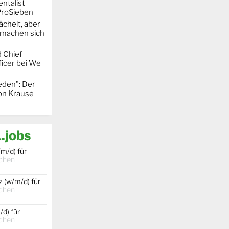
entalist
ProSieben
chelt, aber
machen sich
 Chief
icer bei We
eden": Der
mon Krause
.jobs
m/d) für
chen
 (w/m/d) für
chen
d) für
chen