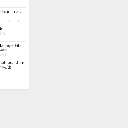
ideojournalist
ile Office
d)
öln
Manager Film
w/d)
weit
nsehredakteur
(m/w/d)