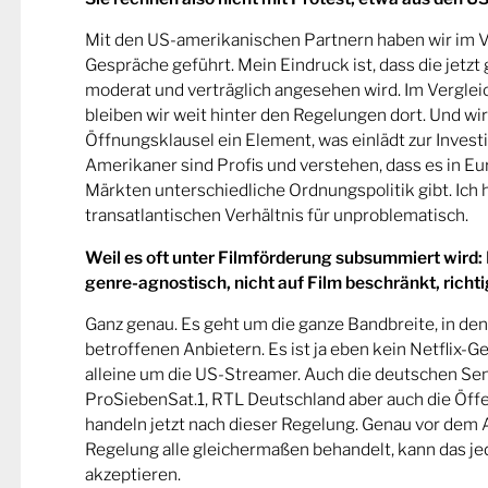
Mit den US-amerikanischen Partnern haben wir im V
Gespräche geführt. Mein Eindruck ist, dass die jetz
moderat und verträglich angesehen wird. Im Verglei
bleiben wir weit hinter den Regelungen dort. Und wi
Öffnungsklausel ein Element, was einlädt zur Investi
Amerikaner sind Profis und verstehen, dass es in E
Märkten unterschiedliche Ordnungspolitik gibt. Ich h
transatlantischen Verhältnis für unproblematisch.
Weil es oft unter Filmförderung subsummiert wird:
genre-agnostisch, nicht auf Film beschränkt, richt
Ganz genau. Es geht um die ganze Bandbreite, in de
betroffenen Anbietern. Es ist ja eben kein Netflix-Ge
alleine um die US-Streamer. Auch die deutschen S
ProSiebenSat.1, RTL Deutschland aber auch die Öffe
handeln jetzt nach dieser Regelung. Genau vor dem A
Regelung alle gleichermaßen behandelt, kann das je
akzeptieren.