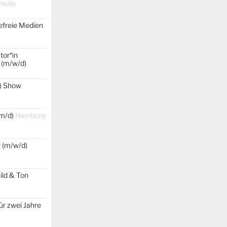
emote
efreie Medien
tor*in
 (m/w/d)
) Show
/m/d)
Hamburg
r (m/w/d)
ild & Ton
ür zwei Jahre