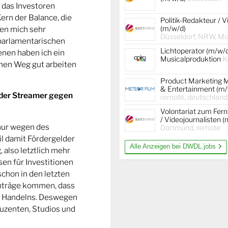
, das Investoren
Kern der Balance, die
Politik-Redakteur / V
(m/w/d)
nen mich sehr
Düsseldorf, NRW, Mob
 parlamentarischen
Lichtoperator (m/w/
nen haben ich ein
Musicalproduktion
K
enen Weg gut arbeiten
Product Marketing 
& Entertainment (m/
 der Streamer gegen
remote, deutschland
Volontariat zum Fer
/ Videojournalisten 
 nur wegen des
Dortmund, remote
l damit Fördergelder
Alle Anzeigen bei DWDL.jobs
 also letztlich mehr
sen für Investitionen
schon in den letzten
Anträge kommen, dass
s Handelns. Deswegen
oduzenten, Studios und