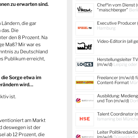
onen zu erwarten sind.
Chef*in vom Dienst (
"maischberger"
Berl
 Ländern, die gar
Executive Producer 
Hamburg
 das. Die
nter den 8 Prozent. Na
Video-Editor:in (all 
ige Maß? Mir war es
enntnis zu Deutschland
es Publikum erreicht,
Herstellungsleiter TV
(m/w/d)
Leipzig oder
a die Sorge etwa im
Freelancer (m/w/d) f
Content-Format
Mün
verändern wird…
Ausbildung: Medienge
tiv ist.
und Ton (m/w/d)
Dor
Talent Coordinator (
Ismaning bei Münch
ventioniert am Markt
nd deswegen ist der
Leiter Politikredakti
l ab 12 Prozent, die
(m/w/d)
Düsseldorf