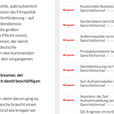
litik, wahrscheinlich
Kostümbild-Assistenz
Gerichtsformat
Mün
tzen die Filmpolitik
 Filmförderung – auf
Garderobiere (w/m/d)
diendienste-
Gerichtsformat
Mün
 die großen
 Pflicht nimmt,
Außenrequisite (w/m/
Gerichtsformat
Mün
ahmen, der damit
 deutsche
Produktionsfahrer (w
, in den kommenden
Gerichtsformat
Mün
in den vergangenen.
Gästebetreuung (w/m
Gerichtsformat
Mün
treamer, der
ich damit beschäftigen
Set-Aufnahmeleiter 
Gerichtsformat
Mün
Assistenz der Set-
, denn darum ging es.
Aufnahmeleitung (w/
ranche braucht einen
Gerichtsformat
Mün
 Und wie kriegen wir
QS-Engineer (m/w/d