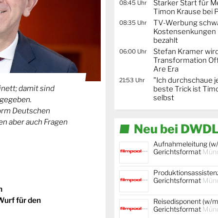
Starker Start für M
08:45 Uhr
Timon Krause bei 
TV-Werbung schwä
08:35 Uhr
Kostensenkungen 
bezahlt
Stefan Kramer wird
06:00 Uhr
Transformation Off
Are Era
"Ich durchschaue j
21:53 Uhr
nett; damit sind
beste Trick ist Ti
selbst
igegeben.
vorm Deutschen
ben aber auch Fragen
Neu bei DWDL
Aufnahmeleitung (w/
Gerichtsformat
Mün
Produktionsassistenz
Gerichtsformat
Mün
n
Wurf für den
Reisedisponent (w/m/
Gerichtsformat
Mün