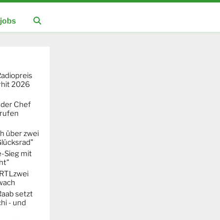
jobs
adiopreis
hit 2026
 der Chef
erufen
h über zwei
Glücksrad"
-Sieg mit
ht"
t RTLzwei
hwach
Raab setzt
hi - und