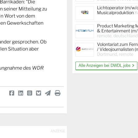
Barrikaden: "Die
Lichtoperator (m/w/
 seiner Mitteilung zu
Musicalproduktion
K
ein Wort von dem
r den Gewerkschaften
Product Marketing 
& Entertainment (m/
remote, deutschland
ander gesprochen. Ob
Volontariat zum Fer
len Situation aber
/ Videojournalisten 
Dortmund, remote
Alle Anzeigen bei DWDL.jobs
ellungnahme des WDR
ANZEIGE