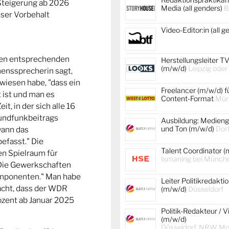
Steigerung ab 2026
Media (all genders)
B
eser Vorbehalt
Video-Editor:in (all 
en entsprechenden
Herstellungsleiter TV
(m/w/d)
Leipzig oder
enssprecherin sagt,
wiesen habe, "dass ein
Freelancer (m/w/d) f
 ist und man es
Content-Format
Mün
it, in der sich alle 16
undfunkbeitrags
Ausbildung: Medienge
und Ton (m/w/d)
Dor
wann das
efasst." Die
Talent Coordinator (
en Spielraum für
Ismaning bei Münch
"Die Gewerkschaften
omponenten." Man habe
Leiter Politikredakti
acht, dass der WDR
(m/w/d)
Düsseldorf
ozent ab Januar 2025
Politik-Redakteur / V
(m/w/d)
Düsseldorf, NRW, Mob