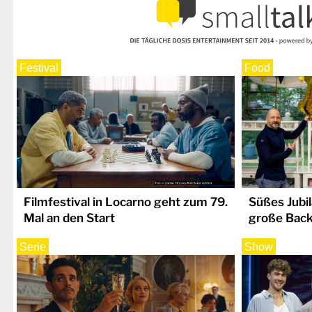
Festival
Food
Filmfestival in Locarno geht zum 79.
Süßes Jubi
Mal an den Start
große Bac
Serie
Show