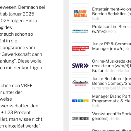
gewesen. Demnach sei
Entertainment-Volont
nt ab Januar 2025
Bereich Redaktion (a
Köln
2026 folgen. Hinzu
Praktikant im Berei
ng des
(w/m/d)
Köln
or auch schon so
hl in die
Junior PR & Commun
ndlungsrunde vom
Manager (m/w/d)
Kö
er Gewerkschaft dann
ahlung". Diese wolle
Online-Musikredakteu
redakteurin (w/m/d)
h mit der künftigen
Kultur
Baden-Baden
Junior-Redakteur (m
Bereich Comedy/Sh
e ohne den VRFF
Ismaning bei Münche
r unter der
Manager Brand Partn
lweise
Programmatic & Yiel
Köln
ewerkschaften den
 + 1,23 Prozent
Werkstudent*in Socia
genders)
Berlin
ärt, man wisse nicht,
ch eingelöst werde".
Redaktionspraktikant