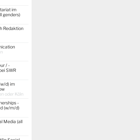
ariat im
ll genders)
ch Redaktion
ication
ln
r / -
 bei SWR
/w/d) im
ow
n oder Köln
erships -
d (w/m/d)
l Media (all
*in Social