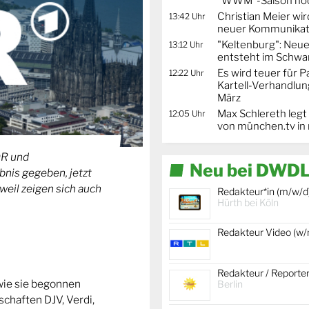
"WWM"-Saison noc
Christian Meier wi
13:42 Uhr
neuer Kommunikat
"Keltenburg": Neu
13:12 Uhr
entsteht im Schwa
Es wird teuer für 
12:22 Uhr
Kartell-Verhandlun
März
Max Schlereth legt
12:05 Uhr
von münchen.tv in
DR und
Neu bei DWDL
bnis gegeben, jetzt
weil zeigen sich auch
Redakteur*in (m/w/d
Hürth bei Köln
Redakteur Video (w
Redakteur / Reporte
wie sie begonnen
Berlin
chaften DJV, Verdi,