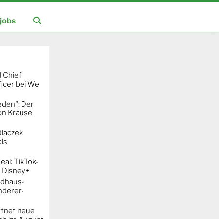
jobs
 Chief
icer bei We
eden": Der
mon Krause
dlaczek
ls
al: TikTok-
 Disney+
ndhaus-
nderer-
ffnet neue