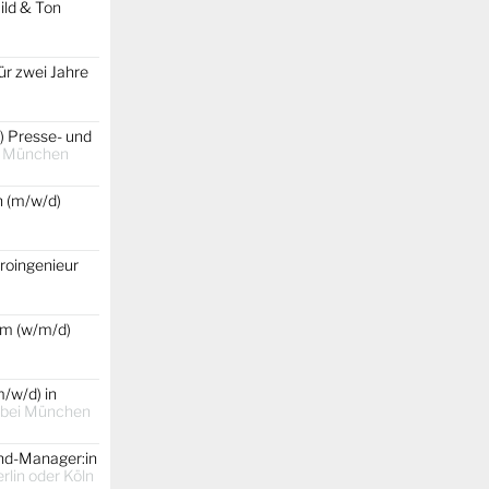
ild & Ton
ür zwei Jahre
) Presse- und
t
München
 (m/w/d)
roingenieur
um (w/m/d)
/w/d) in
 bei München
and-Manager:in
lin oder Köln