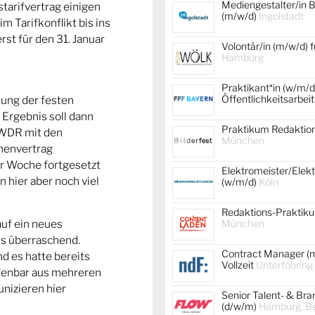
Mediengestalter/in B
tarifvertrag einigen
(m/w/d)
Ingolstadt
m Tarifkonflikt bis ins
rst für den 31. Januar
Volontär/in (m/w/d) f
Hamburg
Praktikant*in (w/m/d
Öffentlichkeitsarbei
tung der festen
 Ergebnis soll dann
Praktikum Redaktion
r WDR mit den
München
menvertrag
er Woche fortgesetzt
Elektromeister/Elekt
 hier aber noch viel
(w/m/d)
Köln
Redaktions-Praktik
München
auf ein neues
s überraschend.
Contract Manager (m
 es hatte bereits
Vollzeit
Unterföhring
ffenbar aus mehreren
nizieren hier
Senior Talent- & Br
(d/w/m)
Hamburg, Ber