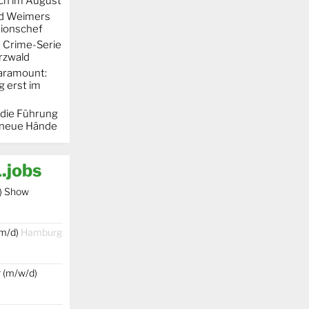
h im August
rd Weimers
ionschef
e Crime-Serie
rzwald
Paramount:
g erst im
 die Führung
 neue Hände
.jobs
) Show
/m/d)
Hamburg
r (m/w/d)