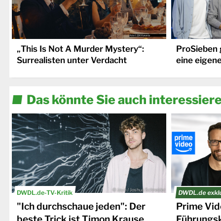
„This Is Not A Murder Mystery“:
ProSieben 
Surrealisten unter Verdacht
eine eigen
Das könnte Sie auch interessier
© Joyn / Joshua Schneider
DWDL.de-TV-Kritik
DWDL.de exkl
"Ich durchschaue jeden": Der
Prime Vide
beste Trick ist Timon Krause
Führungsk