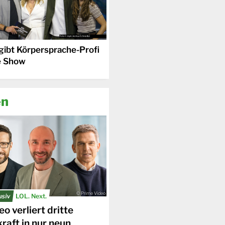
gibt Körpersprache-Profi
e Show
en
© Prime Video
usiv
LOL. Next.
o verliert dritte
raft in nur neun