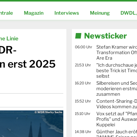
ntrale
Magazin
Interviews
Meinung
DWDL.
Newsticker
e Linie
WDR-
Stefan Kramer wird
06:00 Uhr
Transformation Off
Are Era
n erst 2025
"Ich durchschaue j
21:53 Uhr
beste Trick ist Ti
selbst
Silbereisen und Se
16:20 Uhr
moderieren erstma
zusammen
Content-Sharing-De
15:52 Uhr
Videos kommen zu
© WDR/Herby Sachs
Vox setzt auf "Pfa
15:10 Uhr
Profis" und Auswa
Kuppelei
Günther Jauch erö
14:38 Uhr