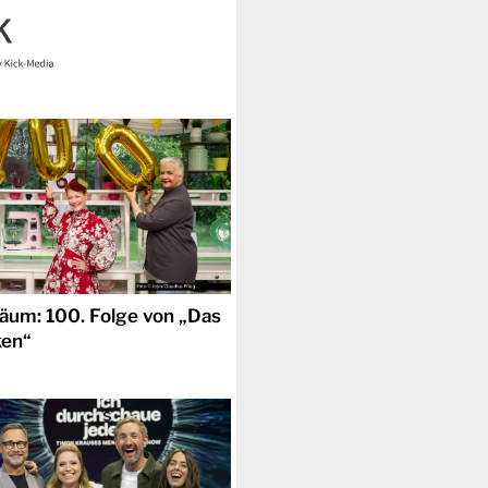
läum: 100. Folge von „Das
ken“