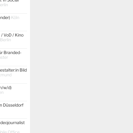
erlin
gender)
Köln
 / VoD / Kino
 Berlin
ür Branded-
ster
stalter:in Bild
tmund
m/w/d)
en
on Düsseldorf
ideojournalist
ile Office