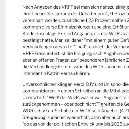
Nach Angaben des VRFF sei man sich nahezu einig 
eine lineare Steigerung der Gehälter um 4,71 Proze
vereinbart worden, zusätzliche 1,23 Prozent sollten 
kommen diverse Einmalzahlungen und eine Erhöhu
Kinderzuschlags. Es sind Angaben, die der WDR zuv
bestätigt hatte. Man sei daher "mit einem guten Gefü
Verhandlungen gestartet", heißt es nach der Verha
VRFF. Gescheitert ist die Einigung nach Angaben d
aber an offenen Fragen zur "besonderen jährlichen Z
die Verhandlungskommission des WDR zunächst noc
Intendantin Katrin Vernau klären.
Unversöhnlicher klingen Verdi, DJV und Unisono, di
kommunizieren. In einem Schreiben an die Mitgliede
Überschrift "Weiß der WDR, was er will. Angebot tei
zurückgenommen – oder doch nicht?" greifen die G
WDR scharf an. So habe der WDR sein Angebot (4,71
Steigerung) zunächst wiederholt, dann aber auch erkl
"ob das von der politischen Entwicklung bis 2026 au