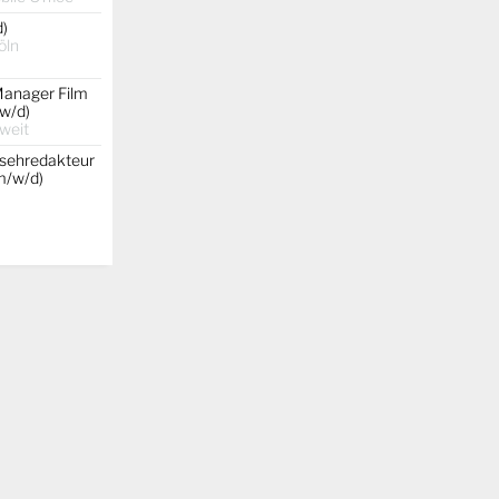
d)
öln
Manager Film
w/d)
weit
nsehredakteur
(m/w/d)