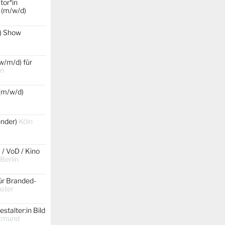
tor*in
 (m/w/d)
) Show
w/m/d) für
in
(m/w/d)
gender)
Köln
 / VoD / Kino
 Berlin
ür Branded-
ster
stalter:in Bild
tmund