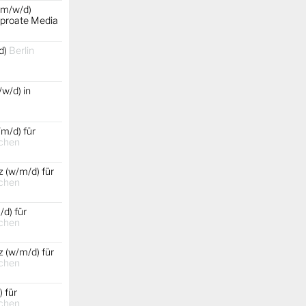
(m/w/d)
rproate Media
d)
Berlin
w/d) in
m/d) für
chen
 (w/m/d) für
chen
d) für
chen
 (w/m/d) für
chen
 für
chen