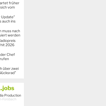
artet früher
 sich vom
r Update"
 auch ins
m muss nach
iert werden
adiopreis
hit 2026
 der Chef
erufen
h über zwei
Glücksrad"
.jobs
dia Production
h-Forsbach