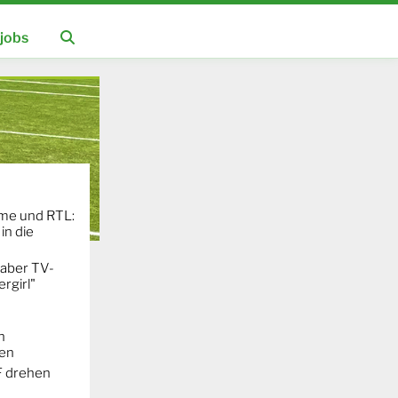
jobs
ime und RTL:
in die
 aber TV-
rgirl"
n
ken
F drehen