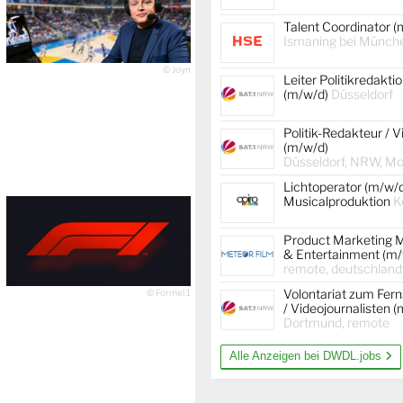
Talent Coordinator (
Ismaning bei Münch
© Joyn
Leiter Politikredakti
(m/w/d)
Düsseldorf
Politik-Redakteur / V
(m/w/d)
Düsseldorf, NRW, Mob
Lichtoperator (m/w/
Musicalproduktion
K
Product Marketing 
& Entertainment (m/
remote, deutschland
Volontariat zum Fer
© Formel 1
/ Videojournalisten 
Dortmund, remote
Alle Anzeigen bei DWDL.jobs