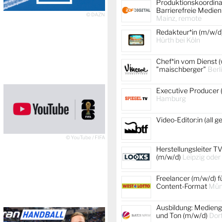
Produktionskoordina
Barrierefreie Medien
© DAZN
Mainz, remote
Redakteur*in (m/w/d
Hürth bei Köln
Chef*in vom Dienst (
"maischberger"
Berl
Executive Producer 
Hamburg
Video-Editor:in (all 
© YouTube / FIFA
Herstellungsleiter TV
(m/w/d)
Leipzig oder
Freelancer (m/w/d) f
Content-Format
Mün
Ausbildung: Medienge
und Ton (m/w/d)
Dor