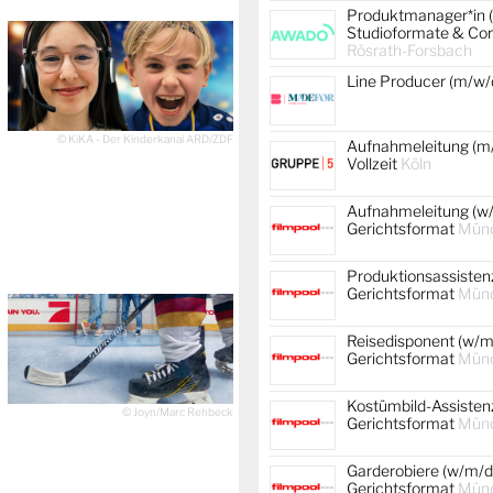
Produktmanager*in 
Studioformate & Co
Rösrath-Forsbach
Line Producer (m/w/
© KiKA - Der Kinderkanal ARD/ZDF
Aufnahmeleitung (m/
Vollzeit
Köln
Aufnahmeleitung (w/
Gerichtsformat
Mün
Produktionsassistenz
Gerichtsformat
Mün
Reisedisponent (w/m/
Gerichtsformat
Mün
Kostümbild-Assistenz
© Joyn/Marc Rehbeck
Gerichtsformat
Mün
Garderobiere (w/m/d)
Gerichtsformat
Mün