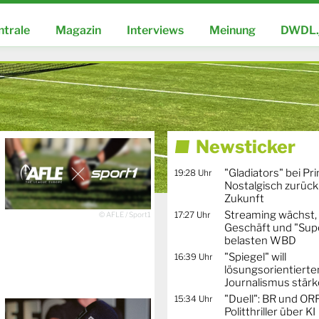
ntrale
Magazin
Interviews
Meinung
DWDL.
Newsticker
"Gladiators" bei Pr
19:28 Uhr
Nostalgisch zurück 
Zukunft
Streaming wächst,
17:27 Uhr
© AFLE / Sport1
Geschäft und "Supe
belasten WBD
"Spiegel" will
16:39 Uhr
lösungsorientierte
Journalismus stär
"Duell": BR und OR
15:34 Uhr
Politthriller über KI