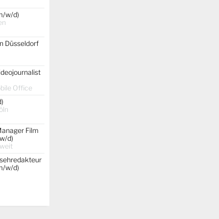
m/w/d)
en
on Düsseldorf
ideojournalist
ile Office
d)
öln
Manager Film
w/d)
weit
nsehredakteur
(m/w/d)