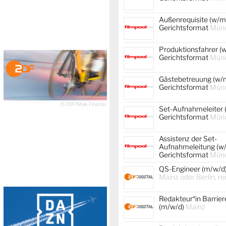
Außenrequisite (w/m/
Gerichtsformat
Mün
Produktionsfahrer (w
Gerichtsformat
Mün
Gästebetreuung (w/m
Gerichtsformat
Mün
© ZDF/Maik Floeder
Set-Aufnahmeleiter 
Gerichtsformat
Mün
Assistenz der Set-
Aufnahmeleitung (w/
Gerichtsformat
Mün
QS-Engineer (m/w/d
Mainz oder Berlin, r
Redakteur*in Barrier
(m/w/d)
Mainz