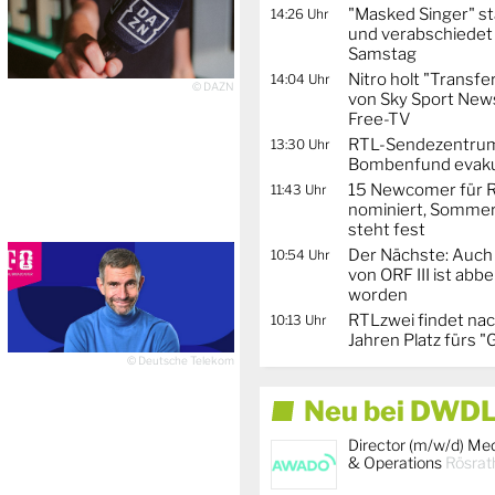
"Masked Singer" st
14:26 Uhr
und verabschiedet
Samstag
Nitro holt "Transfe
14:04 Uhr
© DAZN
von Sky Sport News
Free-TV
RTL-Sendezentru
13:30 Uhr
Bombenfund evaku
15 Newcomer für R
11:43 Uhr
nominiert, Sommer
steht fest
Der Nächste: Auch
10:54 Uhr
von ORF III ist abb
worden
RTLzwei findet nac
10:13 Uhr
Jahren Platz fürs "
© Deutsche Telekom
Neu bei DWDL
Director (m/w/d) Me
& Operations
Rösrat