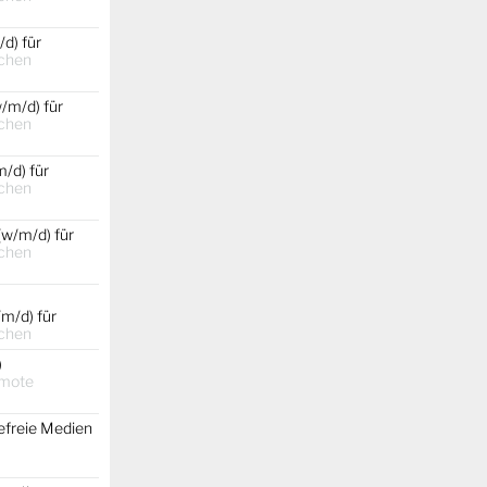
d) für
chen
/m/d) für
chen
/d) für
chen
(w/m/d) für
chen
m/d) für
chen
)
emote
efreie Medien