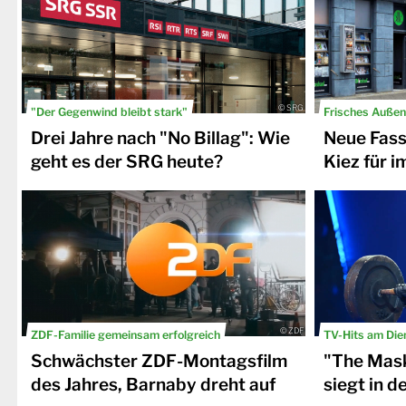
© SRG
"Der Gegenwind bleibt stark"
Frisches Außen
Drei Jahre nach "No Billag": Wie
Neue Fass
geht es der SRG heute?
Kiez für 
© ZDF
ZDF-Familie gemeinsam erfolgreich
TV-Hits am Die
Schwächster ZDF-Montagsfilm
"The Mask
des Jahres, Barnaby dreht auf
siegt in d