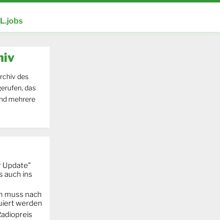
.jobs
hiv
rchiv des
erufen, das
und mehrere
r Update"
 auch ins
m muss nach
iert werden
adiopreis