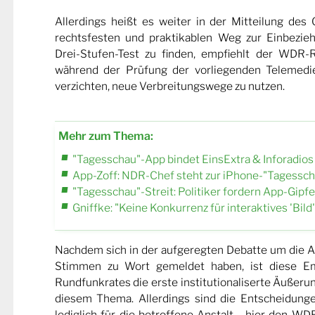
Allerdings heißt es weiter in der Mitteilung de
rechtsfesten und praktikablen Weg zur Einbezie
Drei-Stufen-Test zu finden, empfiehlt der WDR-
während der Prüfung der vorliegenden Telemedi
verzichten, neue Verbreitungswege zu nutzen.
Mehr zum Thema:
"Tagesschau"-App bindet EinsExtra & Inforadios
App-Zoff: NDR-Chef steht zur iPhone-"Tagessch
"Tagesschau"-Streit: Politiker fordern App-Gipfe
Gniffke: "Keine Konkurrenz für interaktives 'Bild'
Nachdem sich in der aufgeregten Debatte um die Ap
Stimmen zu Wort gemeldet haben, ist diese 
Rundfunkrates die erste institutionaliserte Äußer
diesem Thema. Allerdings sind die Entscheidung
lediglich für die betroffene Anstalt - hier den W