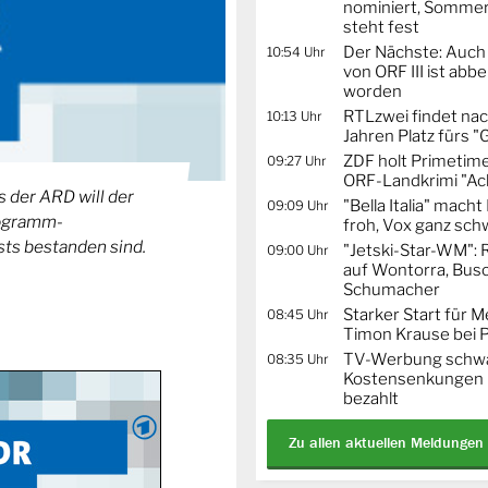
nominiert, Sommer
steht fest
Der Nächste: Auch
10:54 Uhr
von ORF III ist abb
worden
RTLzwei findet nac
10:13 Uhr
Jahren Platz fürs "
ZDF holt Primetime
09:27 Uhr
ORF-Landkrimi "Ac
 der ARD will der
"Bella Italia" mach
09:09 Uhr
rogramm-
froh, Vox ganz sc
ests bestanden sind.
"Jetski-Star-WM": 
09:00 Uhr
auf Wontorra, Busc
Schumacher
Starker Start für M
08:45 Uhr
Timon Krause bei 
TV-Werbung schwä
08:35 Uhr
Kostensenkungen 
bezahlt
Zu allen aktuellen Meldungen