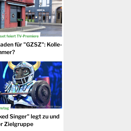
© TV Now / Rolf Baumgartner
set feiert TV-Premiere
aden für "GZSZ": Kolle-
immer?
© ProSieben / Willi Weber
nstag
ed Singer" legt zu und
er Zielgruppe