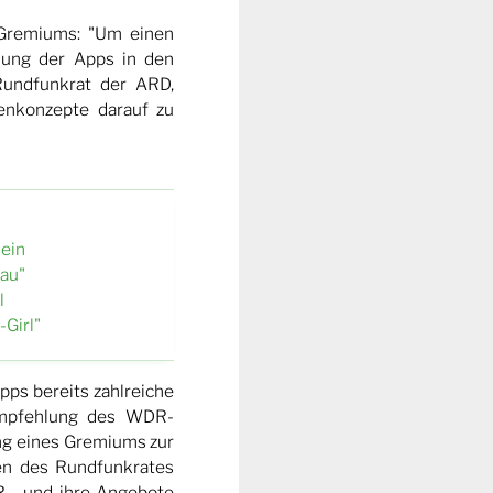
s Gremiums: "Um einen
hung der Apps in den
Rundfunkrat der ARD,
enkonzepte darauf zu
 ein
au"
l
-Girl"
ps bereits zahlreiche
Empfehlung des WDR-
ung eines Gremiums zur
en des Rundfunkrates
DR - und ihre Angebote