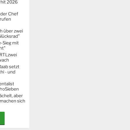
hit 2026
 der Chef
erufen
h über zwei
Glücksrad"
-Sieg mit
ht"
t RTLzwei
hwach
Raab setzt
hi - und
entalist
ProSieben
chelt, aber
machen sich