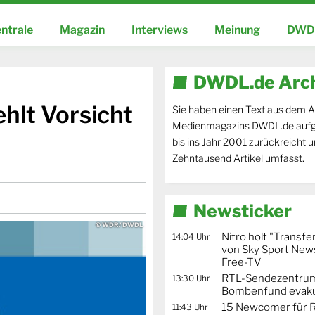
ntrale
Magazin
Interviews
Meinung
DWDL
DWDL.de Arc
lt Vorsicht
Sie haben einen Text aus dem A
Medienmagazins DWDL.de aufg
bis ins Jahr 2001 zurückreicht 
Zehntausend Artikel umfasst.
Newsticker
© WDR/ DWDL
Nitro holt "Transfe
14:04 Uhr
von Sky Sport News
Free-TV
RTL-Sendezentru
13:30 Uhr
Bombenfund evaku
15 Newcomer für R
11:43 Uhr