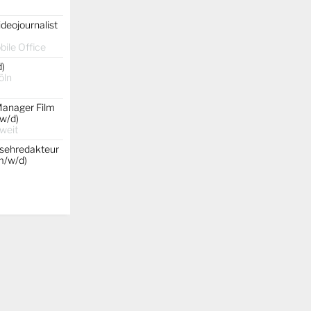
ideojournalist
ile Office
d)
öln
Manager Film
w/d)
weit
nsehredakteur
(m/w/d)