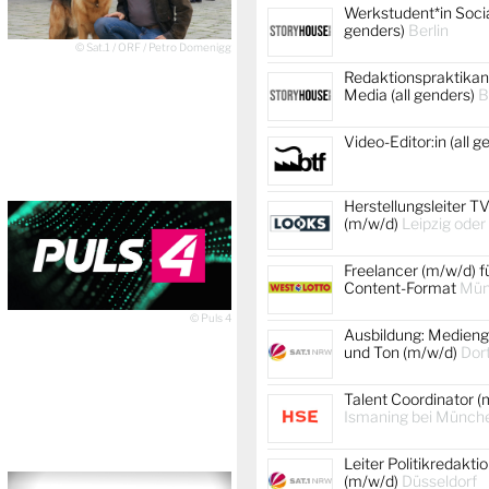
Werkstudent*in Socia
genders)
Berlin
© Sat.1 / ORF / Petro Domenigg
Redaktionspraktikant
Media (all genders)
B
Video-Editor:in (all 
Herstellungsleiter TV
(m/w/d)
Leipzig oder
Freelancer (m/w/d) f
Content-Format
Mün
© Puls 4
Ausbildung: Medienge
und Ton (m/w/d)
Dor
Talent Coordinator (
Ismaning bei Münch
Leiter Politikredakti
(m/w/d)
Düsseldorf