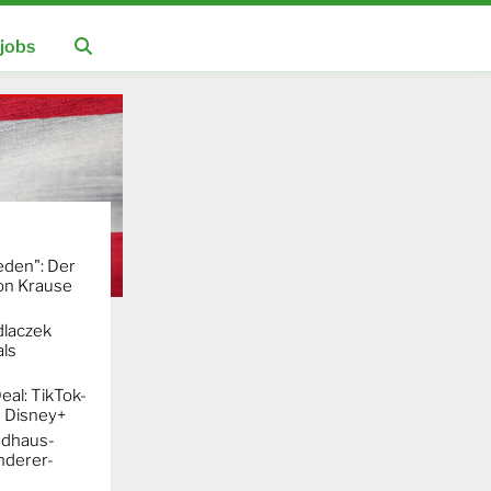
jobs
eden": Der
mon Krause
dlaczek
ls
al: TikTok-
 Disney+
ndhaus-
nderer-