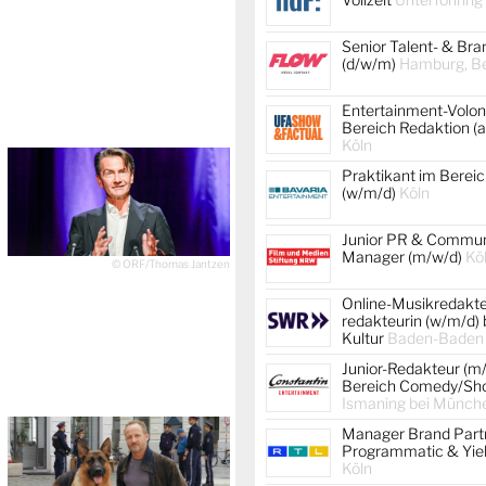
Senior Talent- & Br
(d/w/m)
Hamburg, Ber
Entertainment-Volont
Bereich Redaktion (a
Köln
Praktikant im Berei
(w/m/d)
Köln
Junior PR & Commun
Manager (m/w/d)
Kö
© ORF/Thomas Jantzen
Online-Musikredakteu
redakteurin (w/m/d)
Kultur
Baden-Baden
Junior-Redakteur (m
Bereich Comedy/Sh
Ismaning bei Münche
Manager Brand Partn
Programmatic & Yiel
Köln