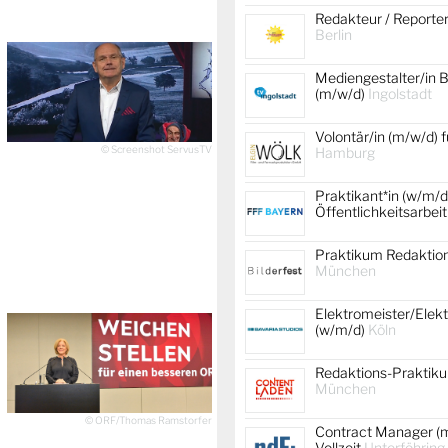
Redakteur / Reporte
Berlin
Mediengestalter/in B
(m/w/d)
Ingolstadt
Volontär/in (m/w/d) f
© Screenshot ServusTV
Hamburg
Praktikant*in (w/m/d
Öffentlichkeitsarbei
Praktikum Redaktion
München
Elektromeister/Elekt
(w/m/d)
Köln
Redaktions-Praktik
München
© ORF/Thomas Ramstorfer
Contract Manager (m
Vollzeit
Unterföhring