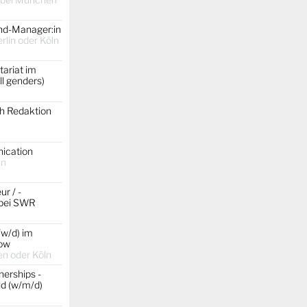
and-Manager:in
lin oder Köln
ariat im
ll genders)
ch Redaktion
ication
ln
r / -
 bei SWR
/w/d) im
ow
n oder Köln
erships -
d (w/m/d)