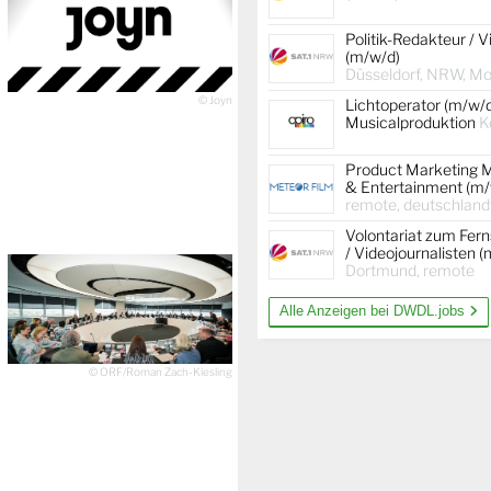
Politik-Redakteur / V
(m/w/d)
Düsseldorf, NRW, Mob
© Joyn
Lichtoperator (m/w/
Musicalproduktion
K
Product Marketing 
& Entertainment (m/
remote, deutschland
Volontariat zum Fer
/ Videojournalisten 
Dortmund, remote
Alle Anzeigen bei DWDL.jobs
© ORF/Roman Zach-Kiesling