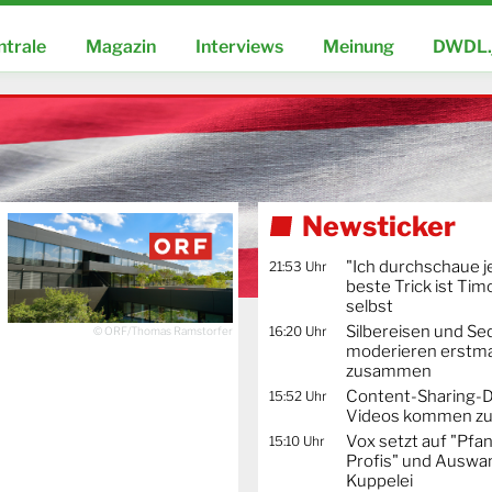
ntrale
Magazin
Interviews
Meinung
DWDL.
Newsticker
"Ich durchschaue j
21:53 Uhr
beste Trick ist Ti
selbst
Silbereisen und Se
16:20 Uhr
© ORF/Thomas Ramstorfer
moderieren erstma
zusammen
Content-Sharing-De
15:52 Uhr
Videos kommen zu
Vox setzt auf "Pfa
15:10 Uhr
Profis" und Auswa
Kuppelei