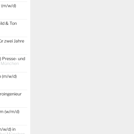
r (m/w/d)
ild & Ton
ür zwei Jahre
) Presse- und
t
München
 (m/w/d)
roingenieur
um (w/m/d)
/w/d) in
 bei München