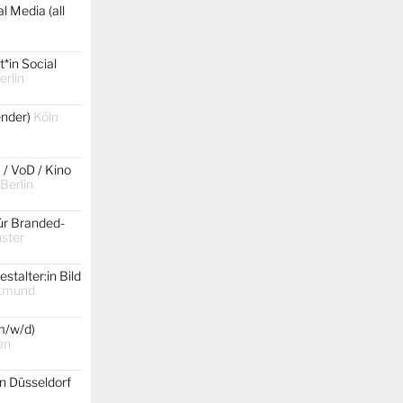
l Media (all
*in Social
erlin
gender)
Köln
 / VoD / Kino
 Berlin
ür Branded-
ster
stalter:in Bild
tmund
m/w/d)
en
on Düsseldorf