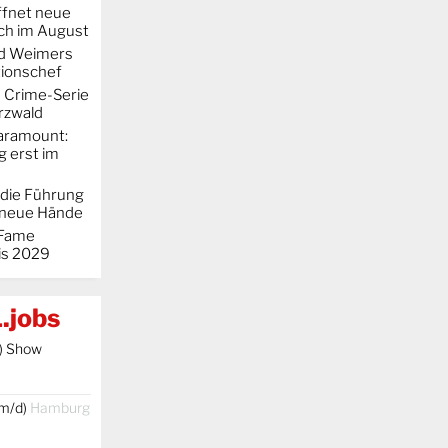
ffnet neue
h im August
rd Weimers
ionschef
e Crime-Serie
rzwald
Paramount:
g erst im
 die Führung
 neue Hände
 "Fame
is 2029
.jobs
) Show
/m/d)
Hamburg