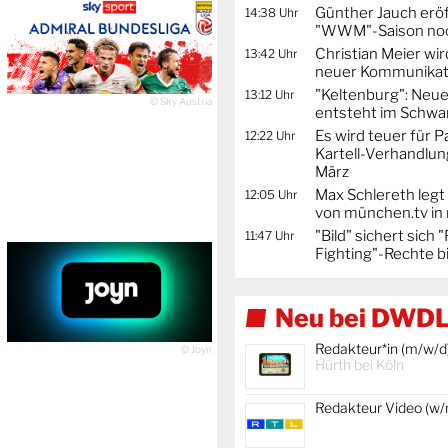
Günther Jauch erö
14:38 Uhr
"WWM"-Saison noc
Christian Meier wi
13:42 Uhr
neuer Kommunikat
"Keltenburg": Neu
13:12 Uhr
© Sky Austria
entsteht im Schwa
Es wird teuer für 
12:22 Uhr
Kartell-Verhandlun
März
Max Schlereth legt
12:05 Uhr
von münchen.tv in
"Bild" sichert sich
11:47 Uhr
Fighting"-Rechte b
Neu bei DWDL
Redakteur*in (m/w/d
© Joyn
Hürth bei Köln
Redakteur Video (w