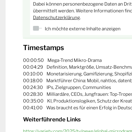
Dabei können personenbezogene Daten an Drit
übermittelt werden. Weitere Informationen fin
Datenschutzerklärung
.
Ich möchte externe Inhalte anzeigen
Timestamps
00:00:50 Mega-Trend Mikro-Drama
00:04:29 Definition, Marktgröße, Umsatz-Benchm
00:10:00 Monetarisierung, Gamifizierung, Shopifiz
00:18:00 Marktführer China: Mobil, nahtlos, datenb
00:24:30 IPs, Zielgruppen, Communities
00:28:30 Milliardäre, CEOs, Jungfrauen: Top-Trope
00:35:00 KI, Produktionslogiken, Schutz der Kreat
00:41:00 Was braucht es für einen Erfolg in Deuts
Weiterführende Links
https://variety.com/2025/tv/news/global-microdr