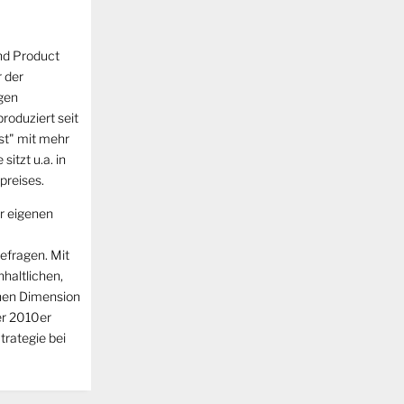
nd Product
r der
gen
roduziert seit
st" mit mehr
sitzt u.a. in
preises.
er eigenen
efragen. Mit
haltlichen,
chen Dimension
der 2010er
trategie bei