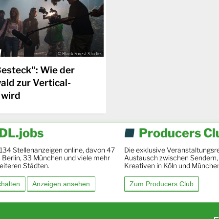
© Black Forest Studios
Besteck": Wie der
ld zur Vertical-
 wird
L.jobs
Producers Cl
 134 Stellenanzeigen online, davon 47
Die exklusive Veranstaltungsre
in Berlin, 33 München und viele mehr
Austausch zwischen Sendern,
eiteren Städten.
Kreativen in Köln und Münche
chalten
Anzeigen ansehen
Zum Producers Club