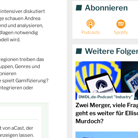
Abonnieren
ntensiver diskutiert
olge schauen Andrea
nd und analysieren,
dlagen notwendig
Podcasts
Spotify
dell wird.
Weitere Folge
regionen treiben das
uppen, Genres und
onieren
 spielt Gamifizierung?
ntegrieren oder
DWDL.de-Podcast "Industry"
IMAGO / SOPA 
Zwei Merger, viele Fra
geht es weiter für Elli
Murdoch?
t von aCast, der
anzeigen lassen.