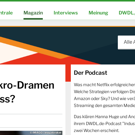
ntrale
Magazin
Interviews
Meinung
DWDL.
Alle
Der Podcast
ikro-Dramen
Was macht Netflix erfolgreicher
Welche Strategien verfolgen Di
ss?
Amazon oder Sky? Und wie ver
Streaming den gesamten Medi
Das klären Hanna Huge und And
ihrem DWDL.de-Podcast "Industr
zwei Wochen erscheint.
© IMAGO / imagebroker