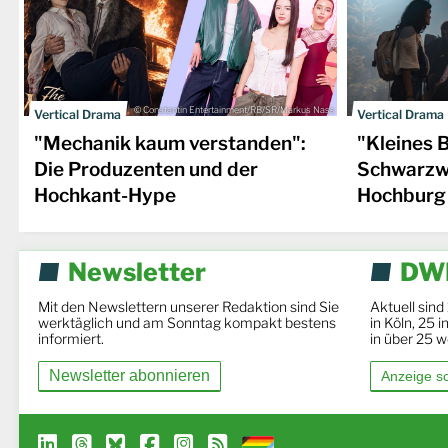
© Constantin Entertainment/RB/SR/Markus Nass
Vertical Drama
Vertical Drama
"Mechanik kaum verstanden":
"Kleines 
Die Produzenten und der
Schwarzwa
Hochkant-Hype
Hochburg
Newsletter
DWD
Mit den Newslettern unserer Redaktion sind Sie
Aktuell sind
werktäglich und am Sonntag kompakt bestens
in Köln, 25 
informiert.
in über 25 w
Newsletter abonnieren
Anzeige s