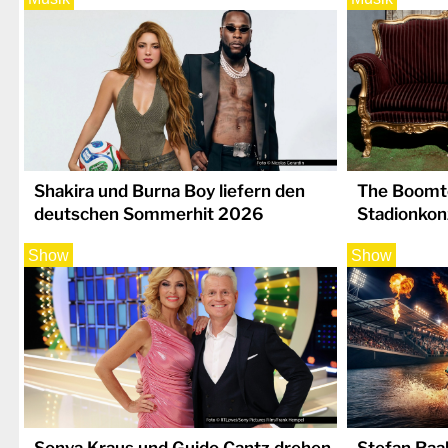
Shakira und Burna Boy liefern den
The Boomto
deutschen Sommerhit 2026
Stadionkon
Show
Show
Sonya Kraus und Guido Cantz drehen
Stefan Raa