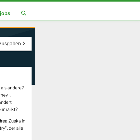
jobs
 Ausgaben
 als andere?
sney+,
ändert
enmarkt?
rea Zuska in
y", der alle