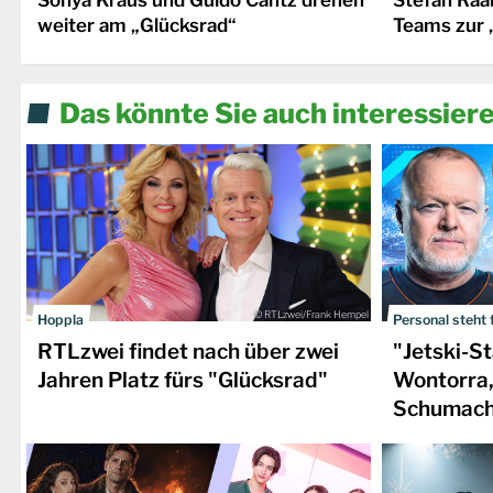
weiter am „Glücksrad“
Teams zur 
Das könnte Sie auch interessier
© RTLzwei/Frank Hempel
Hoppla
Personal steht 
RTLzwei findet nach über zwei
"Jetski-S
Jahren Platz fürs "Glücksrad"
Wontorra,
Schumach