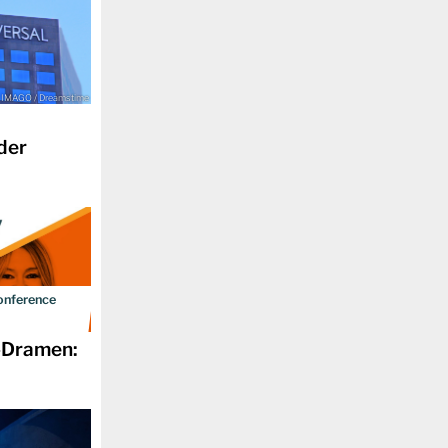
IMAGO / Dreamstime
der
onference
DWDL
o-Dramen: