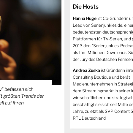
Die Hosts
Hanna Huge
ist Co-Gründerin u
Lead von Serienjunkies.de, eine
bedeutendsten deutschsprachi
Plattformen für TV-Serien, und p
2013 den "Serienjunkies-Podca
als fünf Millionen Downloads. Sie 
der Jury des Deutschen Fernseh
Andrea Zuska
ist Gründerin ihr
Consulting Boutique und berät
Medienunternehmen in Strategi
" befassen sich
dem Streamingmarkt in seiner in
t größten Trends der
wirtschaftlichen und strategis
l auf ihren
beschäftigt sie sich seit Mitte 
Jahre, zuletzt als SVP Content S
RTL Deutschland.