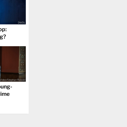
DWDL
pp:
eg?
Video/Stephan Rabold
oung-
rime