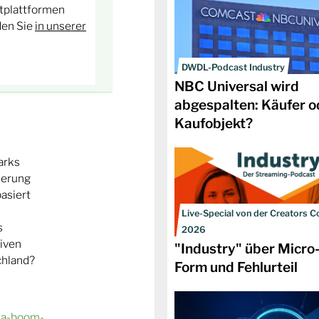
tplattformen
den Sie
in unserer
DWDL-Podcast Industry
NBC Universal wird
abgespalten: Käufer o
Kaufobjekt?
arks
ierung
asiert
Live-Special von der Creators C
s
2026
iven
"Industry" über Micr
chland?
Form und Fehlurteil
ama-boom-