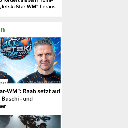
„Jetski Star WM“ heraus
en
© RTL / Raab Entertainment
fest
tar-WM": Raab setzt auf
 Buschi - und
er