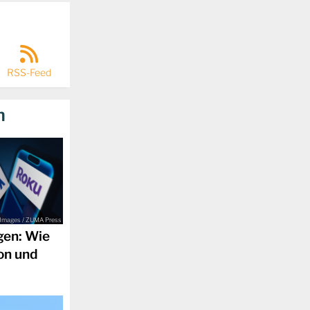
RSS-Feed
n
Images / ZUMA Press
gen: Wie
son und